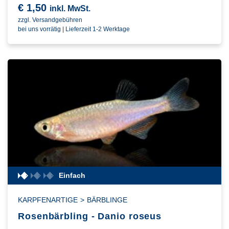
€
1,50
inkl. MwSt.
zzgl. Versandgebühren
Panzerwelse
Lebendgebärende
Panzerwelse
Lebendgebärende
113
71
113
71
bei uns vorrätig | Lieferzeit 1-2 Werktage
Einfach
KARPFENARTIGE
>
BÄRBLINGE
Rosenbärbling - Danio roseus