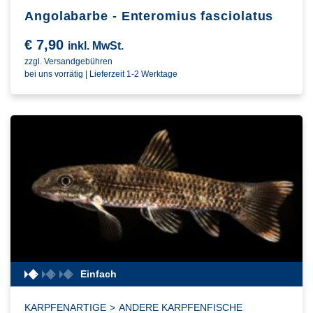
Angolabarbe - Enteromius fasciolatus
€
7,90
inkl. MwSt.
zzgl. Versandgebühren
bei uns vorrätig | Lieferzeit 1-2 Werktage
Einfach
KARPFENARTIGE
>
ANDERE KARPFENFISCHE