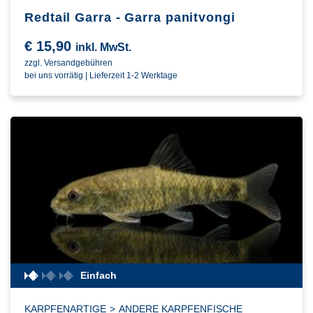
Redtail Garra - Garra panitvongi
€
15,90
inkl. MwSt.
zzgl. Versandgebühren
bei uns vorrätig | Lieferzeit 1-2 Werktage
Einfach
KARPFENARTIGE
>
ANDERE KARPFENFISCHE