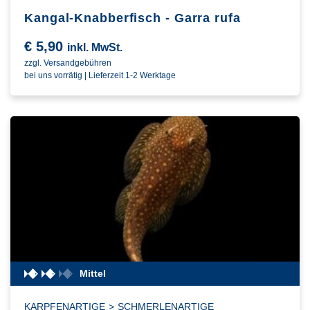
Kangal-Knabberfisch - Garra rufa
€
5,90
inkl. MwSt.
zzgl. Versandgebühren
bei uns vorrätig | Lieferzeit 1-2 Werktage
Mittel
KARPFENARTIGE
>
SCHMERLENARTIGE