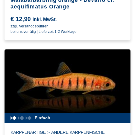
Malabarbärbling orange - Devario cf.
aequifimatus Orange
€
12,90
inkl. MwSt.
zzgl. Versandgebühren
bei uns vorrätig | Lieferzeit 1-2 Werktage
Einfach
KARPFENARTIGE
>
ANDERE KARPFENFISCHE