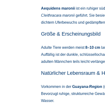
Aequidens maronii
ist ein ruhiger sü
Cleithracara maronii
geführt. Sie besi
dichtem Uferbewuchs und gedämpftem 
Größe & Erscheinungsbild
Adulte Tiere werden meist
8–10 cm
lan
Auffällig ist der dunkle, schlüsselloch
adulten Männchen teils leicht verlänger
Natürlicher Lebensraum & H
Vorkommen in der
Guayana-Region
(
Bevorzugt ruhige, strukturreiche Gew
Wasser.