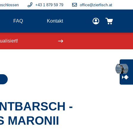
eschlossen
+43 1 879 59 79
office@zierfisch.at
FAQ
Kontakt
alisiert!
Neue Fische
einge
NTBARSCH -
 MARONII