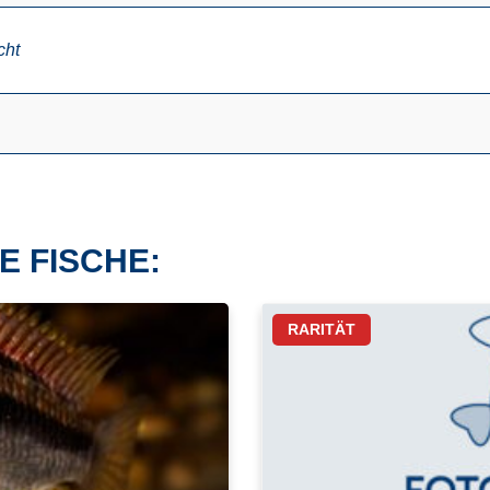
cht
E FISCHE:
RARITÄT