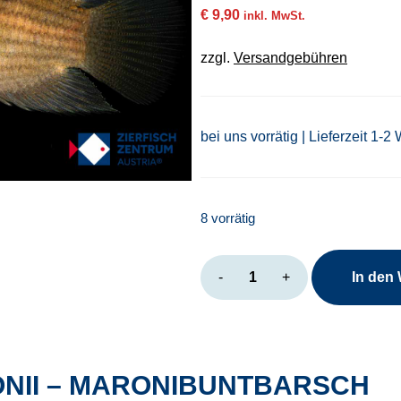
€
9,90
inkl. MwSt.
zzgl.
Versandgebühren
bei uns vorrätig | Lieferzeit 1-2
8 vorrätig
Aequidens
-
+
In den
maronii
Menge
NII – MARONIBUNTBARSCH