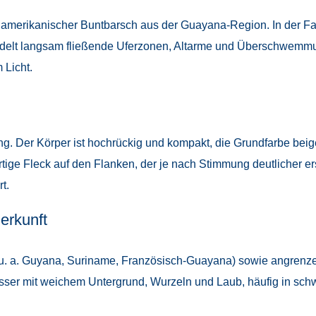
damerikanischer Buntbarsch aus der Guayana-Region. In der Fach
edelt langsam fließende Uferzonen, Altarme und Überschwemmun
Licht.
g. Der Körper ist hochrückig und kompakt, die Grundfarbe beige
artige Fleck auf den Flanken, der je nach Stimmung deutlicher ers
t.
erkunft
u. a. Guyana, Suriname, Französisch-Guayana) sowie angrenz
ässer mit weichem Untergrund, Wurzeln und Laub, häufig in sc