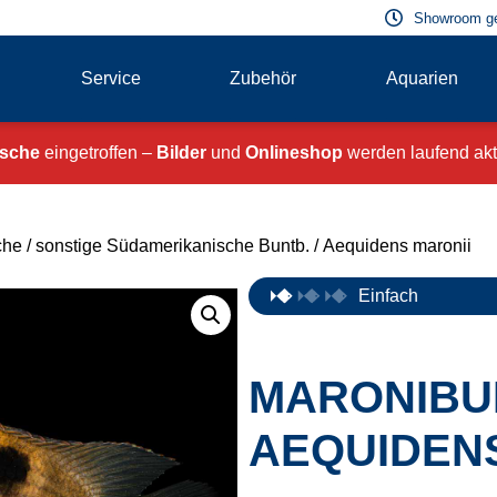
Showroom g
Service
Zubehör
Aquarien
ische
eingetroffen –
Bilder
und
Onlineshop
werden laufend aktu
che
/
sonstige Südamerikanische Buntb.
/ Aequidens maronii
Einfach
MARONIBU
AEQUIDENS