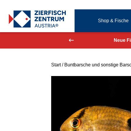
Zierfisch Aquarium Austria
Shop & Fische
Zum Inhalt springen
aufend aktualisiert!
Neue F
Start
/
Buntbarsche und sonstige Bars