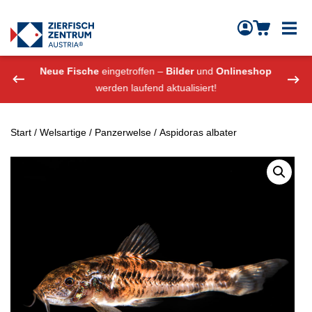
Zierfisch Aquarium Austria
Zum Inhalt springen
eshop
Neue Fische
eingetroffen –
Bilder
und
Onlineshop
Neue
werden laufend aktualisiert!
Start
/
Welsartige
/
Panzerwelse
/ Aspidoras albater