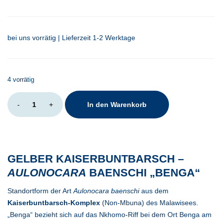
bei uns vorrätig | Lieferzeit 1-2 Werktage
4 vorrätig
Aulonocara
-
+
In den Warenkorb
baenschi
benga
Menge
GELBER KAISERBUNTBARSCH –
AULONOCARA
BAENSCHI „BENGA“
Standortform der Art
Aulonocara baenschi
aus dem
Kaiserbuntbarsch-Komplex
(Non-Mbuna) des Malawisees.
„Benga“ bezieht sich auf das Nkhomo-Riff bei dem Ort Benga am