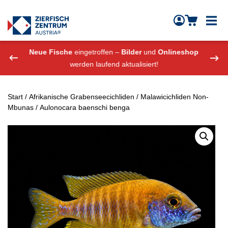
Zierfisch Aquarium Austria
Zum Inhalt springen
eshop
Neue Fische
eingetroffen –
Bilder
und
Onlineshop
Neue
werden laufend aktualisiert!
Start
/
Afrikanische Grabenseecichliden
/
Malawicichliden Non-
Mbunas
/ Aulonocara baenschi benga