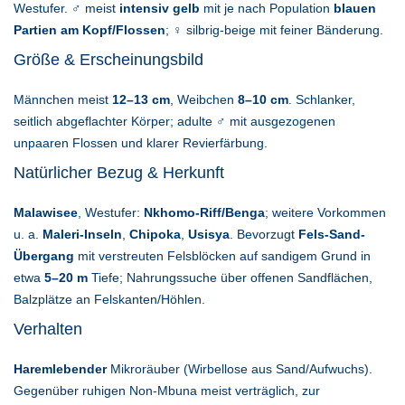
Westufer. ♂ meist
intensiv gelb
mit je nach Population
blauen
Partien am Kopf/Flossen
; ♀ silbrig-beige mit feiner Bänderung.
Größe & Erscheinungsbild
Männchen meist
12–13 cm
, Weibchen
8–10 cm
. Schlanker,
seitlich abgeflachter Körper; adulte ♂ mit ausgezogenen
unpaaren Flossen und klarer Revierfärbung.
Natürlicher Bezug & Herkunft
Malawisee
, Westufer:
Nkhomo-Riff/Benga
; weitere Vorkommen
u. a.
Maleri-Inseln
,
Chipoka
,
Usisya
. Bevorzugt
Fels-Sand-
Übergang
mit verstreuten Felsblöcken auf sandigem Grund in
etwa
5–20 m
Tiefe; Nahrungssuche über offenen Sandflächen,
Balzplätze an Felskanten/Höhlen.
Verhalten
Haremlebender
Mikroräuber (Wirbellose aus Sand/Aufwuchs).
Gegenüber ruhigen Non-Mbuna meist verträglich, zur