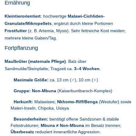
Ernährung
Kleintierorientiert
: hochwertige
Malawi-Cichliden-
Granulate/Mikropellets
, ergänzt durch kleine Portionen
Frostfutter
(z. B. Artemia, Mysis). Sehr fettreiche Kost meiden;
mehrere kleine Gaben/Tag.
Fortpflanzung
Maulbrüter (maternale Pflege)
. Balz über
Sandmulde/Steinplatte; Tragzeit ca.
3–4 Wochen
.
Maximale Größe:
ca. 13 cm (♂), 10 cm (♀)
Gruppe:
Non-Mbuna
(Kaiserbuntbarsch-Komplex)
Herkunft:
Malawisee;
Nkhomo-Riff/Benga
(Westufer) sowie
Maleri-Inseln, Chipoka, Usisya
Besonderheiten:
benötigt offene Sandzonen & stabile
Felsstrukturen;
Mbuna ≠ Non-Mbuna
im Besatz trennen;
Überbesatz
reduziert innerartliche Aggression.