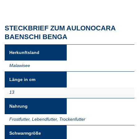
STECKBRIEF ZUM AULONOCARA
BAENSCHI BENGA
Herkunftsland
Malawisee
Länge in cm
13
Nahrung
Frostfutter
,
Lebendfutter
,
Trockenfutter
Schwarmgröße