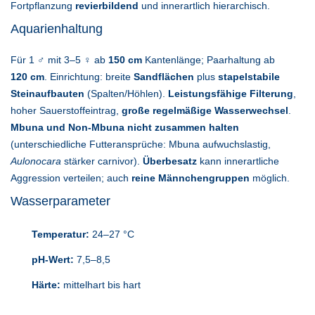
Fortpflanzung
revierbildend
und innerartlich hierarchisch.
Aquarienhaltung
Für 1 ♂ mit 3–5 ♀ ab
150 cm
Kantenlänge; Paarhaltung ab
120 cm
. Einrichtung: breite
Sandflächen
plus
stapelstabile
Steinaufbauten
(Spalten/Höhlen).
Leistungsfähige Filterung
,
hoher Sauerstoffeintrag,
große regelmäßige Wasserwechsel
.
Mbuna und Non-Mbuna nicht zusammen halten
(unterschiedliche Futteransprüche: Mbuna aufwuchslastig,
Aulonocara
stärker carnivor).
Überbesatz
kann innerartliche
Aggression verteilen; auch
reine Männchengruppen
möglich.
Wasserparameter
Temperatur:
24–27 °C
pH-Wert:
7,5–8,5
Härte:
mittelhart bis hart