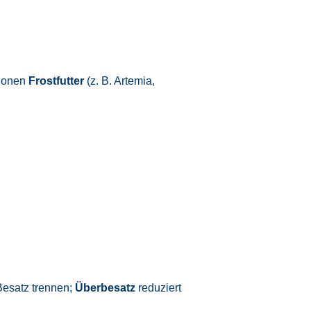
tionen
Frostfutter
(z. B. Artemia,
esatz trennen;
Überbesatz
reduziert