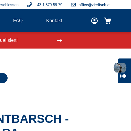
eschlossen
+43 1 879 59 79
office@zierfisch.at
FAQ
Kontakt
alisiert!
Neue Fische
einge
NTBARSCH -