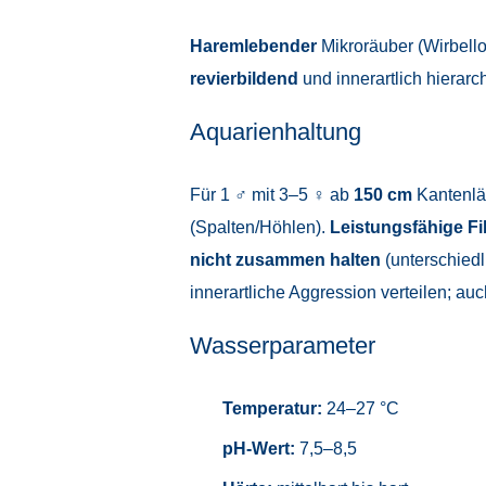
Haremlebender
Mikroräuber (Wirbell
revierbildend
und innerartlich hierarc
Aquarienhaltung
Für 1 ♂ mit 3–5 ♀ ab
150 cm
Kantenlä
(Spalten/Höhlen).
Leistungsfähige Fi
nicht zusammen halten
(unterschied
innerartliche Aggression verteilen; au
Wasserparameter
Temperatur:
24–27 °C
pH-Wert:
7,5–8,5