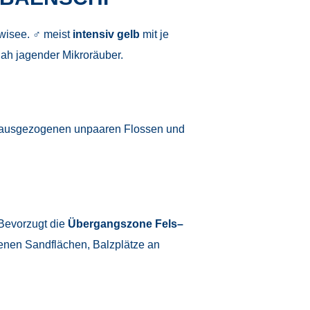
wisee. ♂ meist
intensiv gelb
mit je
nah jagender Mikroräuber.
mit ausgezogenen unpaaren Flossen und
 Bevorzugt die
Übergangszone Fels–
enen Sandflächen, Balzplätze an