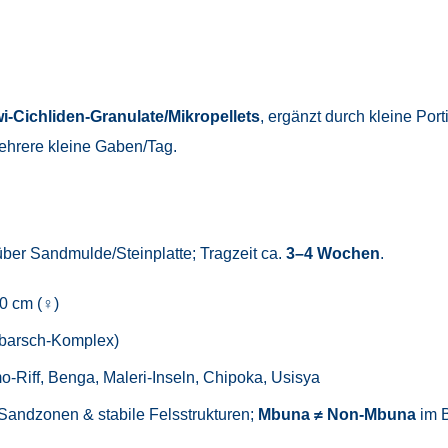
i-Cichliden-Granulate/Mikropellets
, ergänzt durch kleine Por
mehrere kleine Gaben/Tag.
über Sandmulde/Steinplatte; Tragzeit ca.
3–4 Wochen
.
10 cm (♀)
barsch-Komplex)
-Riff, Benga, Maleri-Inseln, Chipoka, Usisya
 Sandzonen & stabile Felsstrukturen;
Mbuna ≠ Non-Mbuna
im B