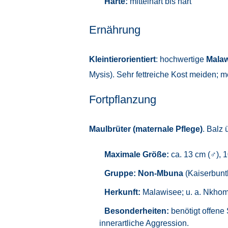
Härte:
mittelhart bis hart
Ernährung
Kleintierorientiert
: hochwertige
Malaw
Mysis). Sehr fettreiche Kost meiden; 
Fortpflanzung
Maulbrüter (maternale Pflege)
. Balz 
Maximale Größe:
ca. 13 cm (♂), 
Gruppe:
Non-Mbuna
(Kaiserbunt
Herkunft:
Malawisee; u. a. Nkhomo
Besonderheiten:
benötigt offene
innerartliche Aggression.