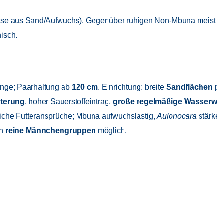
ose aus Sand/Aufwuchs). Gegenüber ruhigen Non-Mbuna meist ve
hisch.
nge; Paarhaltung ab
120 cm
. Einrichtung: breite
Sandflächen
p
lterung
, hoher Sauerstoffeintrag,
große regelmäßige Wasserw
liche Futteransprüche; Mbuna aufwuchslastig,
Aulonocara
stärke
ch
reine Männchengruppen
möglich.