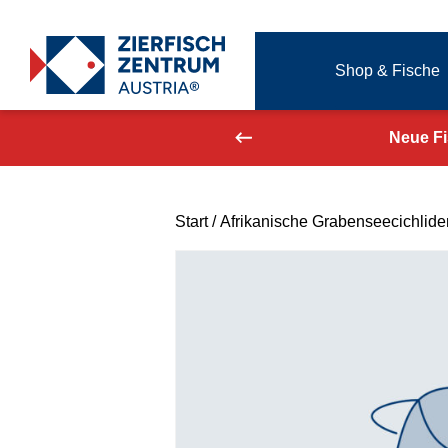
Zierfisch Aquarium Austria
Shop & Fische
Zum Inhalt springen
aufend aktualisiert!
Neue F
Start
/
Afrikanische Grabenseecichlide