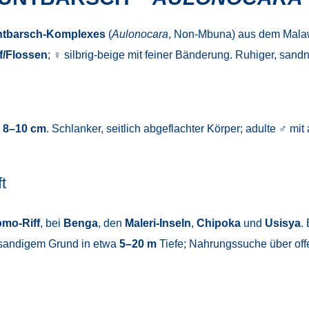
ntbarsch-Komplexes
(
Aulonocara
, Non-Mbuna) aus dem Mala
f/Flossen
; ♀ silbrig-beige mit feiner Bänderung. Ruhiger, sand
n
8–10 cm
. Schlanker, seitlich abgeflachter Körper; adulte ♂ 
t
mo-Riff
, bei
Benga
, den
Maleri-Inseln
,
Chipoka
und
Usisya
.
 sandigem Grund in etwa
5–20 m
Tiefe; Nahrungssuche über off