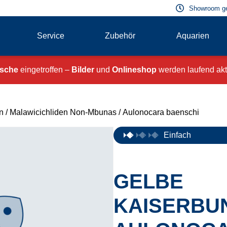
Showroom g
Service
Zubehör
Aquarien
ische
eingetroffen –
Bilder
und
Onlineshop
werden laufend aktu
n
/
Malawicichliden Non-Mbunas
/ Aulonocara baenschi
Einfach
GELBE
KAISERBU