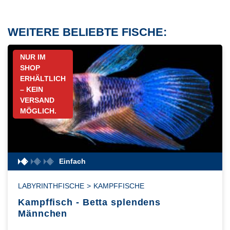
WEITERE BELIEBTE FISCHE:
NUR IM
SHOP
ERHÄLTLICH
– KEIN
VERSAND
MÖGLICH.
Einfach
LABYRINTHFISCHE
>
KAMPFFISCHE
Kampffisch - Betta splendens
Männchen