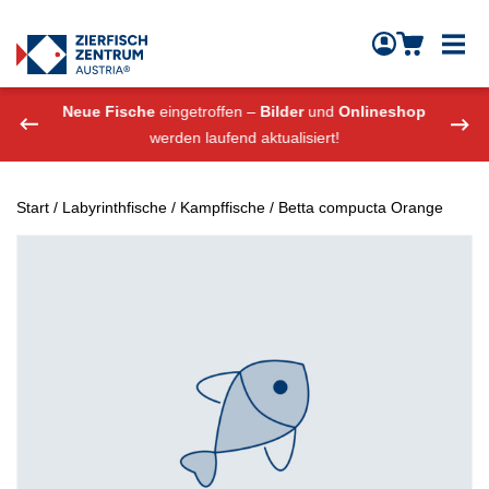
Zierfisch Aquarium Austria
Zum Inhalt springen
eshop
Neue Fische
eingetroffen –
Bilder
und
Onlineshop
Neue
werden laufend aktualisiert!
Start
/
Labyrinthfische
/
Kampffische
/ Betta compucta Orange