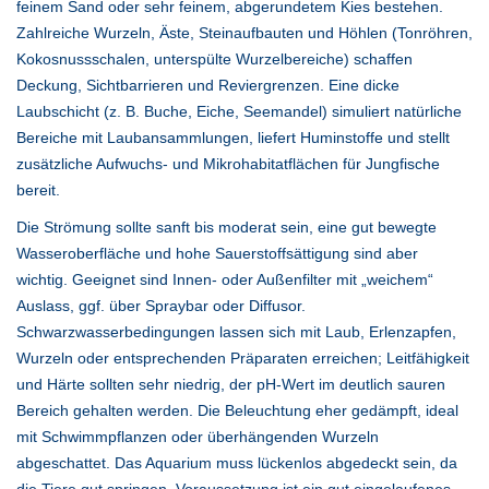
feinem Sand oder sehr feinem, abgerundetem Kies bestehen.
Zahlreiche Wurzeln, Äste, Steinaufbauten und Höhlen (Tonröhren,
Kokosnussschalen, unterspülte Wurzelbereiche) schaffen
Deckung, Sichtbarrieren und Reviergrenzen. Eine dicke
Laubschicht (z. B. Buche, Eiche, Seemandel) simuliert natürliche
Bereiche mit Laubansammlungen, liefert Huminstoffe und stellt
zusätzliche Aufwuchs- und Mikrohabitatflächen für Jungfische
bereit.
Die Strömung sollte sanft bis moderat sein, eine gut bewegte
Wasseroberfläche und hohe Sauerstoffsättigung sind aber
wichtig. Geeignet sind Innen- oder Außenfilter mit „weichem“
Auslass, ggf. über Spraybar oder Diffusor.
Schwarzwasserbedingungen lassen sich mit Laub, Erlenzapfen,
Wurzeln oder entsprechenden Präparaten erreichen; Leitfähigkeit
und Härte sollten sehr niedrig, der pH-Wert im deutlich sauren
Bereich gehalten werden. Die Beleuchtung eher gedämpft, ideal
mit Schwimmpflanzen oder überhängenden Wurzeln
abgeschattet. Das Aquarium muss lückenlos abgedeckt sein, da