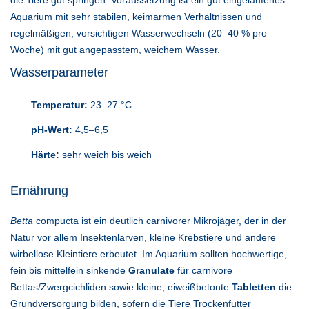
die Tiere gut springen. Voraussetzung ist ein gut eingelaufenes
Aquarium mit sehr stabilen, keimarmen Verhältnissen und
regelmäßigen, vorsichtigen Wasserwechseln (20–40 % pro
Woche) mit gut angepasstem, weichem Wasser.
Wasserparameter
Temperatur:
23–27 °C
pH-Wert:
4,5–6,5
Härte:
sehr weich bis weich
Ernährung
Betta
compucta ist ein deutlich carnivorer Mikrojäger, der in der
Natur vor allem Insektenlarven, kleine Krebstiere und andere
wirbellose Kleintiere erbeutet. Im Aquarium sollten hochwertige,
fein bis mittelfein sinkende
Granulate
für carnivore
Bettas/Zwergcichliden sowie kleine, eiweißbetonte
Tabletten
die
Grundversorgung bilden, sofern die Tiere Trockenfutter