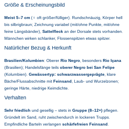
Größe & Erscheinungsbild
Meist 5–7 cm
(♀ oft größer/fülliger). Rundschnäuzig, Körper hell
bis silbrigbraun; Zeichnung variabel (mit/ohne Punkte, mit/ohne
feine Längsbänder),
Sattelfleck
an der Dorsale stets vorhanden.
Männchen wirken schlanker, Flossenspitzen etwas spitzer.
Natürlicher Bezug & Herkunft
Brasilien/Kolumbien
: Oberer
Rio Negro
, besonders
Rio Içana
(Brasilien); Handelsfänge teils
oberer Negro bei San Felipe
(Kolumbien).
Gewässertyp:
schwarzwassergeprägte
, klare
Bäche/Flussabschnitte mit
Feinsand
, Laub- und Wurzelzonen;
geringe Härte, niedrige Keimdichte.
Verhalten
Sehr friedlich
und gesellig – stets in
Gruppe (8–12+)
pflegen.
Gründelt im Sand, ruht zwischendurch in lockeren Trupps.
Empfindliche Barteln verlangen
schärfefreien Feinsand
.