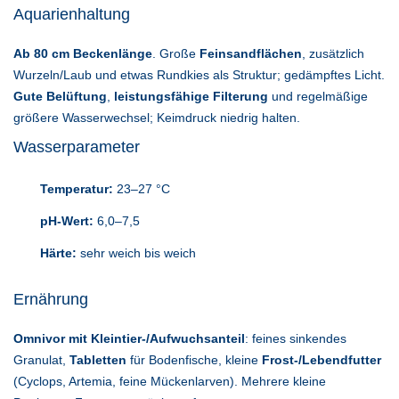
Aquarienhaltung
Ab 80 cm Beckenlänge
. Große
Feinsandflächen
, zusätzlich
Wurzeln/Laub und etwas Rundkies als Struktur; gedämpftes Licht.
Gute Belüftung
,
leistungsfähige Filterung
und regelmäßige
größere Wasserwechsel; Keimdruck niedrig halten.
Wasserparameter
Temperatur:
23–27 °C
pH-Wert:
6,0–7,5
Härte:
sehr weich bis weich
Ernährung
Omnivor mit Kleintier-/Aufwuchsanteil
: feines sinkendes
Granulat,
Tabletten
für Bodenfische, kleine
Frost-/Lebendfutter
(Cyclops, Artemia, feine Mückenlarven). Mehrere kleine