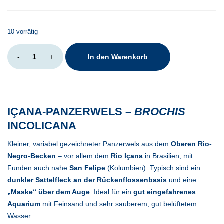
10 vorrätig
Brochis
-
+
In den Warenkorb
incolicana
Menge
IÇANA-PANZERWELS –
BROCHIS
INCOLICANA
Kleiner, variabel gezeichneter Panzerwels aus dem
Oberen Rio-
Negro-Becken
– vor allem dem
Rio Içana
in Brasilien, mit
Funden auch nahe
San Felipe
(Kolumbien). Typisch sind ein
dunkler Sattelfleck an der Rückenflossenbasis
und eine
„Maske“ über dem Auge
. Ideal für ein
gut eingefahrenes
Aquarium
mit Feinsand und sehr sauberem, gut belüftetem
Wasser.