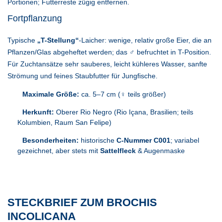
Portionen; Futterreste zügig entfernen.
Fortpflanzung
Typische
„T-Stellung“
-Laicher: wenige, relativ große Eier, die an
Pflanzen/Glas abgeheftet werden; das ♂ befruchtet in T-Position.
Für Zuchtansätze sehr sauberes, leicht kühleres Wasser, sanfte
Strömung und feines Staubfutter für Jungfische.
Maximale Größe:
ca. 5–7 cm (♀ teils größer)
Herkunft:
Oberer Rio Negro (Rio Içana, Brasilien; teils
Kolumbien, Raum San Felipe)
Besonderheiten:
historische
C-Nummer C001
; variabel
gezeichnet, aber stets mit
Sattelfleck
& Augenmaske
STECKBRIEF ZUM BROCHIS
INCOLICANA