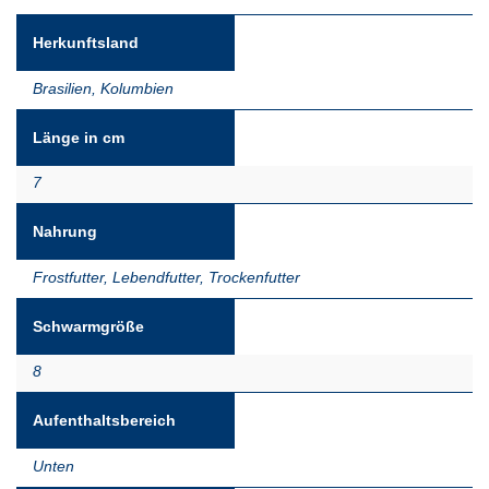
Herkunftsland
Brasilien
,
Kolumbien
Länge in cm
7
Nahrung
Frostfutter
,
Lebendfutter
,
Trockenfutter
Schwarmgröße
8
Aufenthaltsbereich
Unten