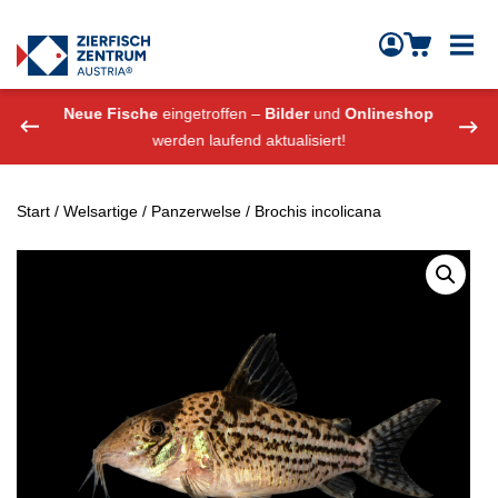
Zierfisch Aquarium Austria
Zum Inhalt springen
eshop
Neue Fische
eingetroffen –
Bilder
und
Onlineshop
Neue
werden laufend aktualisiert!
Start
/
Welsartige
/
Panzerwelse
/ Brochis incolicana