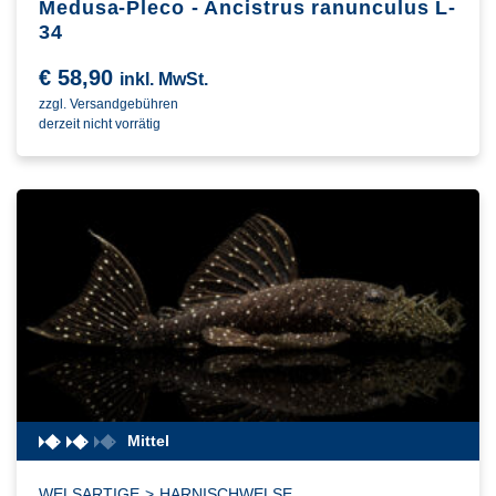
Medusa-Pleco - Ancistrus ranunculus L-
34
€
58,90
inkl. MwSt.
zzgl. Versandgebühren
derzeit nicht vorrätig
Mittel
WELSARTIGE
>
HARNISCHWELSE