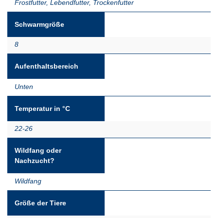
Frostfutter
,
Lebendfutter
,
Trockenfutter
Schwarmgröße
8
Aufenthaltsbereich
Unten
Temperatur in °C
22-26
Wildfang oder
Nachzucht?
Wildfang
Größe der Tiere