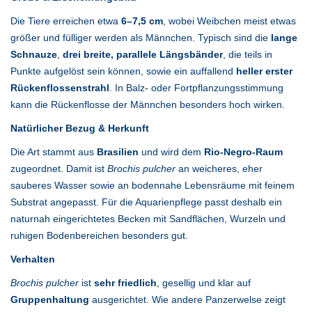
Die Tiere erreichen etwa
6–7,5 cm
, wobei Weibchen meist etwas
größer und fülliger werden als Männchen. Typisch sind die
lange
Schnauze
,
drei breite, parallele Längsbänder
, die teils in
Punkte aufgelöst sein können, sowie ein auffallend
heller erster
Rückenflossenstrahl
. In Balz- oder Fortpflanzungsstimmung
kann die Rückenflosse der Männchen besonders hoch wirken.
Natürlicher Bezug & Herkunft
Die Art stammt aus
Brasilien
und wird dem
Rio-Negro-Raum
zugeordnet. Damit ist
Brochis pulcher
an weicheres, eher
sauberes Wasser sowie an bodennahe Lebensräume mit feinem
Substrat angepasst. Für die Aquarienpflege passt deshalb ein
naturnah eingerichtetes Becken mit Sandflächen, Wurzeln und
ruhigen Bodenbereichen besonders gut.
Verhalten
Brochis pulcher
ist
sehr friedlich
, gesellig und klar auf
Gruppenhaltung
ausgerichtet. Wie andere Panzerwelse zeigt