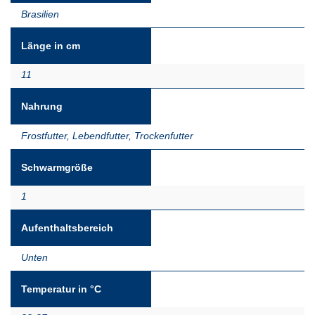
Brasilien
Länge in cm
11
Nahrung
Frostfutter
,
Lebendfutter
,
Trockenfutter
Schwarmgröße
1
Aufenthaltsbereich
Unten
Temperatur in °C