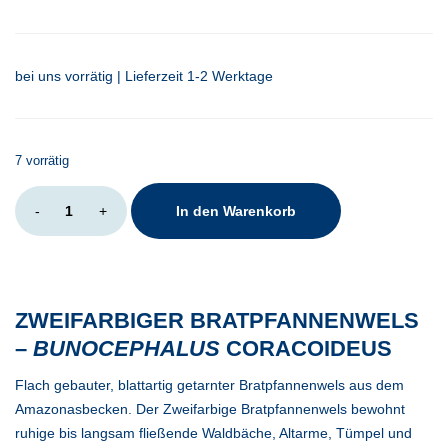
bei uns vorrätig | Lieferzeit 1-2 Werktage
7 vorrätig
Bunocephalus
-
+
In den Warenkorb
coracoideus
Menge
ZWEIFARBIGER BRATPFANNENWELS
–
BUNOCEPHALUS
CORACOIDEUS
Flach gebauter, blattartig getarnter Bratpfannenwels aus dem
Amazonasbecken. Der Zweifarbige Bratpfannenwels bewohnt
ruhige bis langsam fließende Waldbäche, Altarme, Tümpel und