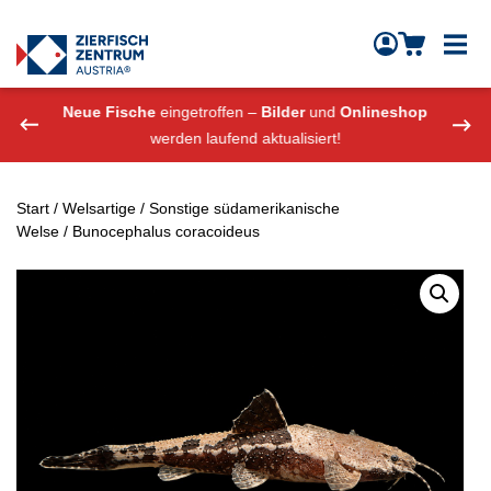
Zierfisch Aquarium Austria
Zum Inhalt springen
eshop
Neue Fische
eingetroffen –
Bilder
und
Onlineshop
Neue
werden laufend aktualisiert!
Start
/
Welsartige
/
Sonstige südamerikanische
Welse
/ Bunocephalus coracoideus