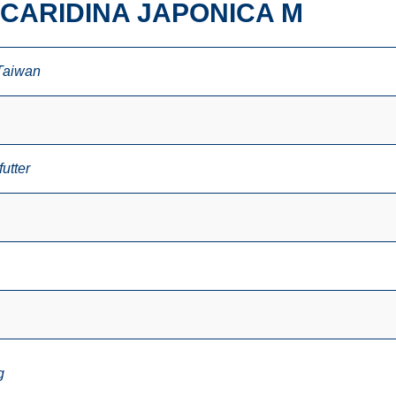
CARIDINA JAPONICA M
Taiwan
utter
g