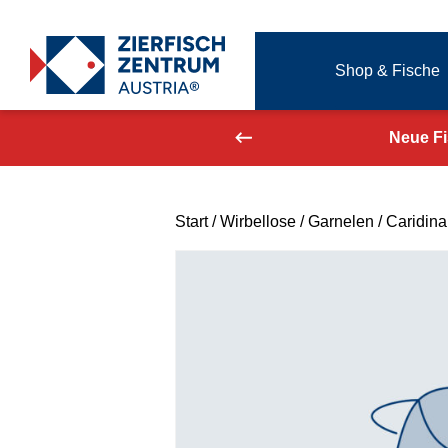
Zierfisch Aquarium Austria
Shop & Fische
Zum Inhalt springen
aufend aktualisiert!
Neue F
Start
/
Wirbellose
/
Garnelen
/ Caridina