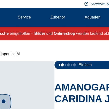
Showroom g
Service
Zubehör
Aquarien
ische
eingetroffen –
Bilder
und
Onlineshop
werden laufend aktu
 japonica M
Einfach
AMANOGAR
CARIDINA 