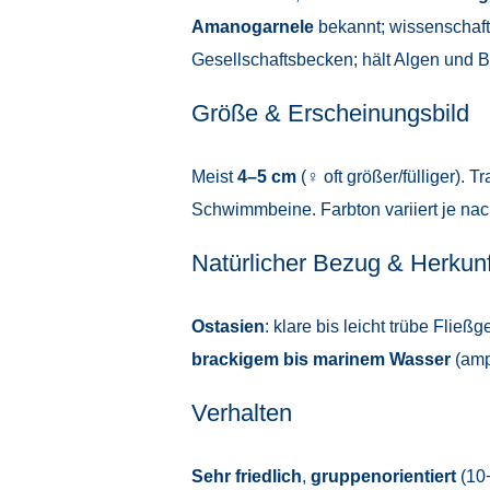
Amanogarnele
bekannt; wissenschaftl
Gesellschaftsbecken; hält Algen und Bi
Größe & Erscheinungsbild
Meist
4–5 cm
(♀ oft größer/fülliger). T
Schwimmbeine. Farbton variiert je nac
Natürlicher Bezug & Herkunf
Ostasien
: klare bis leicht trübe Fl
brackigem bis marinem Wasser
(amp
Verhalten
Sehr friedlich
,
gruppenorientiert
(10+