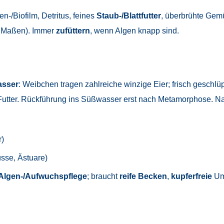
gen-/Biofilm, Detritus, feines
Staub-/Blattfutter
, überbrühte Gemü
n Maßen). Immer
zufüttern
, wenn Algen knapp sind.
asser
: Weibchen tragen zahlreiche winzige Eier; frisch geschlü
Futter. Rückführung ins Süßwasser erst nach Metamorphose. 
)
sse, Ästuare)
Algen-/Aufwuchspflege
; braucht
reife Becken
,
kupferfreie
Um