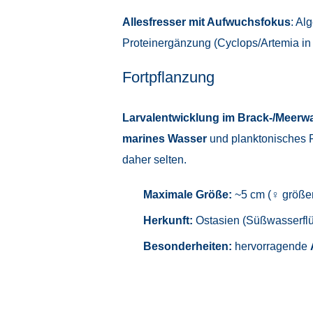
Allesfresser mit Aufwuchsfokus
: Al
Proteinergänzung (Cyclops/Artemia i
Fortpflanzung
Larvalentwicklung im Brack-/Meerw
marines Wasser
und planktonisches 
daher selten.
Maximale Größe:
~5 cm (♀ größer
Herkunft:
Ostasien (Süßwasserflü
Besonderheiten:
hervorragende