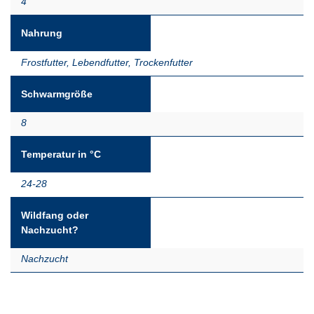
4
Nahrung
Frostfutter
,
Lebendfutter
,
Trockenfutter
Schwarmgröße
8
Temperatur in °C
24-28
Wildfang oder
Nachzucht?
Nachzucht