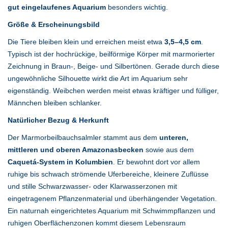
gut eingelaufenes Aquarium
besonders wichtig.
Größe & Erscheinungsbild
Die Tiere bleiben klein und erreichen meist etwa
3,5–4,5 cm
.
Typisch ist der hochrückige, beilförmige Körper mit marmorierter
Zeichnung in Braun-, Beige- und Silbertönen. Gerade durch diese
ungewöhnliche Silhouette wirkt die Art im Aquarium sehr
eigenständig. Weibchen werden meist etwas kräftiger und fülliger,
Männchen bleiben schlanker.
Natürlicher Bezug & Herkunft
Der Marmorbeilbauchsalmler stammt aus dem
unteren,
mittleren und oberen Amazonasbecken
sowie aus dem
Caquetá-System in Kolumbien
. Er bewohnt dort vor allem
ruhige bis schwach strömende Uferbereiche, kleinere Zuflüsse
und stille Schwarzwasser- oder Klarwasserzonen mit
eingetragenem Pflanzenmaterial und überhängender Vegetation.
Ein naturnah eingerichtetes Aquarium mit Schwimmpflanzen und
ruhigen Oberflächenzonen kommt diesem Lebensraum