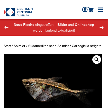
Zierfisch Aquarium Austria
Zum Inhalt springen
eshop
Neue Fische
eingetroffen –
Bilder
und
Onlineshop
Neue
werden laufend aktualisiert!
Start
/
Salmler
/
Südamerikanische Salmler
/ Carnegiella strigata