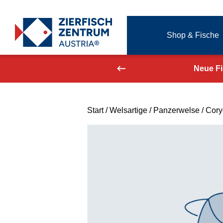
Zierfisch Aquarium Austria
Shop & Fische
Zum Inhalt springen
aufend aktualisiert!
Neue F
Start
/
Welsartige
/
Panzerwelse
/ Cory