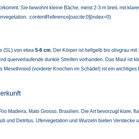
orkommt. Sie bewohnt kleine Bäche, meist 2-3 m breit, mit kla
vegetation. :contentReference[oaicite:0]{index=0}
ge (SL) von etwa
5-6 cm
. Der Körper ist hellgelb bis olivgrau mi
nd querverlaufende dunkle Streifen vorhanden. Das Maul ist kle
rtes Mesethmoid (vorderer Knochen im Schädel) ist ein wichtig
erkunft
io Madeira, Mato Grosso, Brasilien. Die Art bevorzugt klare, 
ub und Detritus. Ufervegetation und Wurzeln bieten Verstecke 