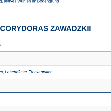
lig, aktives Wühlen im Bodengrund
 CORYDORAS ZAWADZKII
n
er
,
Lebendfutter
,
Trockenfutter