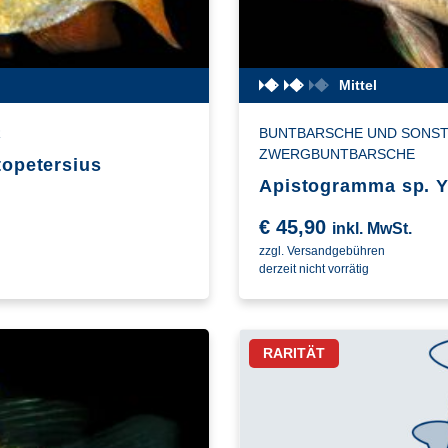
Mittel
R
BUNTBARSCHE UND SONST
ZWERGBUNTBARSCHE
topetersius
Apistogramma sp. 
€
45,90
inkl. MwSt.
zzgl. Versandgebühren
derzeit nicht vorrätig
RARITÄT