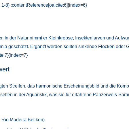
 1-8) :contentReference[oaicite:6]{index=6}
er. In der Natur nimmt er Kleinkrebse, Insektenlarven und Aufw
mia geschätzt. Ergänzt werden sollten sinkende Flocken oder Gr
te:7]{index=7}
wert
ägten Streifen, das harmonische Erscheinungsbild und die Kom
selten in der Aquaristik, was sie für erfahrene Panzerwels-Sam
, Rio Madeira Becken)