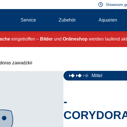
Showroom g
Service
Zubehör
Aquarien
ische
eingetroffen –
Bilder
und
Onlineshop
werden laufend aktu
doras zawadzkii
Mittel
-
CORYDORA