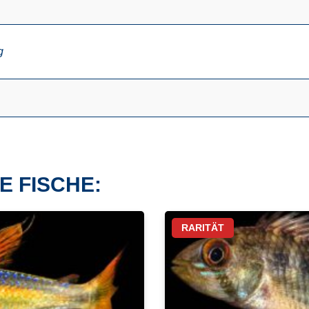
g
E FISCHE:
RARITÄT