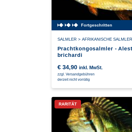
Fortgeschritten
SALMLER
>
AFRIKANISCHE SALMLE
Prachtkongosalmler - Ales
brichardi
€
34,90
inkl. MwSt.
zzgl. Versandgebühren
derzeit nicht vorrätig
RARITÄT