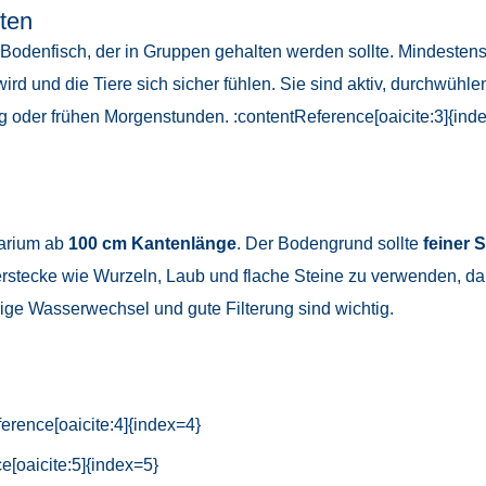
ten
r Bodenfisch, der in Gruppen gehalten werden sollte. Mindesten
wird und die Tiere sich sicher fühlen. Sie sind aktiv, durchwüh
 oder frühen Morgenstunden. :contentReference[oaicite:3]{ind
uarium ab
100 cm Kantenlänge
. Der Bodengrund sollte
feiner 
erstecke wie Wurzeln, Laub und flache Steine zu verwenden, da
 Wasserwechsel und gute Filterung sind wichtig.
erence[oaicite:4]{index=4}
e[oaicite:5]{index=5}