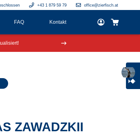
eschlossen
+43 1 879 59 79
office@zierfisch.at
FAQ
Kontakt
alisiert!
Neue Fische
einge
S ZAWADZKII