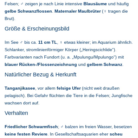
Felsen; ♂ zeigen je nach Linie intensive
Blausäume
und häufig
gelbe Schwanzflossen
.
Maternaler Maulbrüter
(♀ tragen die
Brut).
Größe & Erscheinungsbild
Im See ♂ bis ca.
11 cm TL
, ♀ etwas kleiner; im Aquarium ähnlich.
Schlanker, stromlinienförmiger Körper („Heringscichlide“).
Farbvarianten nach Fundort (u. a. „Mpulungu/Mpulungo“) mit
blauer Rücken-/Flossenzeichnung
und
gelbem Schwanz
.
Natürlicher Bezug & Herkunft
Tanganjikasee
, vor allem
felsige Ufer
(nicht weit draußen
pelagisch). Bei Gefahr flüchten die Tiere in die Felsen; Jungfische
wachsen dort auf.
Verhalten
Friedlicher Schwarmfisch
; ♂ balzen im freien Wasser, besetzen
keine festen Reviere
. In Gesellschaftsaquarien eher
scheu