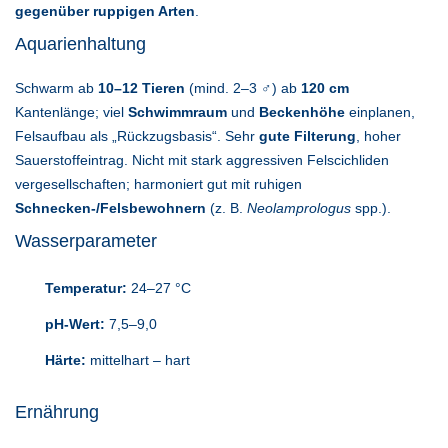
gegenüber ruppigen Arten
.
Aquarienhaltung
Schwarm ab
10–12 Tieren
(mind. 2–3 ♂) ab
120 cm
Kantenlänge; viel
Schwimmraum
und
Beckenhöhe
einplanen,
Felsaufbau als „Rückzugsbasis“. Sehr
gute Filterung
, hoher
Sauerstoffeintrag. Nicht mit stark aggressiven Felscichliden
vergesellschaften; harmoniert gut mit ruhigen
Schnecken-/Felsbewohnern
(z. B.
Neolamprologus
spp.).
Wasserparameter
Temperatur:
24–27 °C
pH-Wert:
7,5–9,0
Härte:
mittelhart – hart
Ernährung