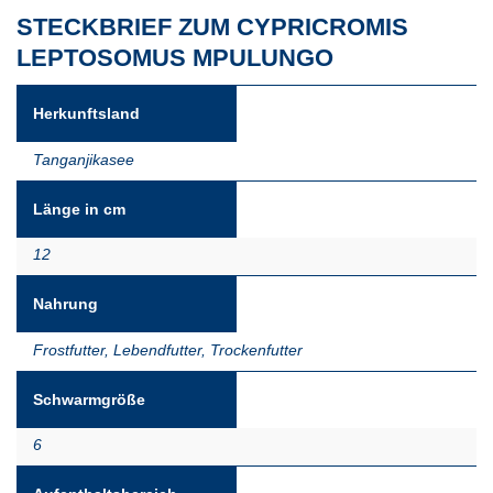
STECKBRIEF ZUM CYPRICROMIS
LEPTOSOMUS MPULUNGO
Herkunftsland
Tanganjikasee
Länge in cm
12
Nahrung
Frostfutter
,
Lebendfutter
,
Trockenfutter
Schwarmgröße
6