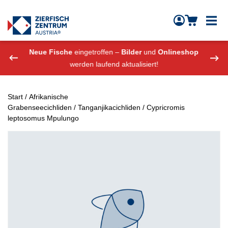
Zierfisch Aquarium Austria
Zum Inhalt springen
eshop
Neue Fische
eingetroffen –
Bilder
und
Onlineshop
Neue
werden laufend aktualisiert!
Start
/
Afrikanische
Grabenseecichliden
/
Tanganjikacichliden
/ Cypricromis
leptosomus Mpulungo