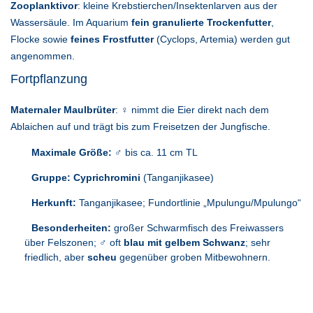
Zooplanktivor
: kleine Krebstierchen/Insektenlarven aus der
Wassersäule. Im Aquarium
fein granulierte Trockenfutter
,
Flocke sowie
feines Frostfutter
(Cyclops, Artemia) werden gut
angenommen.
Fortpflanzung
Maternaler Maulbrüter
: ♀ nimmt die Eier direkt nach dem
Ablaichen auf und trägt bis zum Freisetzen der Jungfische.
Maximale Größe:
♂ bis ca. 11 cm TL
Gruppe:
Cyprichromini
(Tanganjikasee)
Herkunft:
Tanganjikasee; Fundortlinie „Mpulungu/Mpulungo“
Besonderheiten:
großer Schwarmfisch des Freiwassers
über Felszonen; ♂ oft
blau mit gelbem Schwanz
; sehr
friedlich, aber
scheu
gegenüber groben Mitbewohnern.