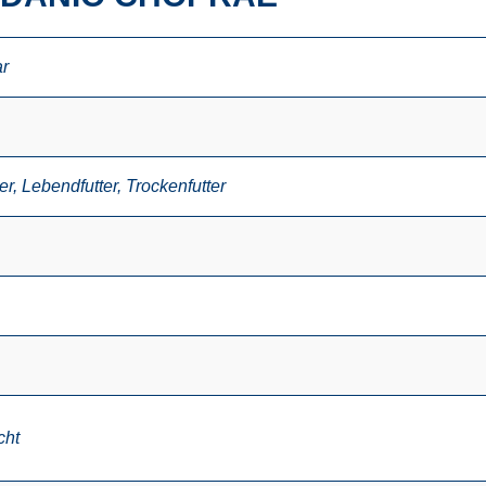
r
er
,
Lebendfutter
,
Trockenfutter
cht