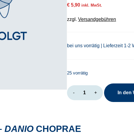
€
5,90
inkl. MwSt.
zzgl.
Versandgebühren
bei uns vorrätig | Lieferzeit 1-2
25 vorrätig
Danio
-
+
In den
choprae
Menge
–
DANIO
CHOPRAE