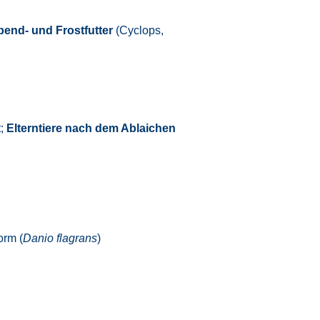
bend- und Frostfutter
(Cyclops,
t;
Elterntiere nach dem Ablaichen
orm (
Danio
flagrans
)