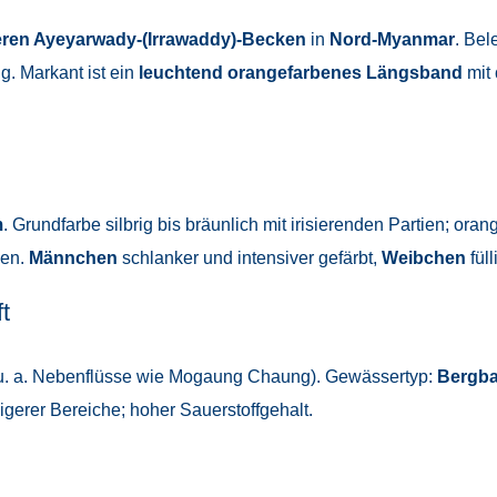
ren Ayeyarwady-(Irrawaddy)-Becken
in
Nord-Myanmar
. Bel
g. Markant ist ein
leuchtend orangefarbenes Längsband
mit
m
. Grundfarbe silbrig bis bräunlich mit irisierenden Partien; o
den.
Männchen
schlanker und intensiver gefärbt,
Weibchen
füll
t
u. a. Nebenflüsse wie Mogaung Chaung). Gewässertyp:
Bergb
gerer Bereiche; hoher Sauerstoffgehalt.