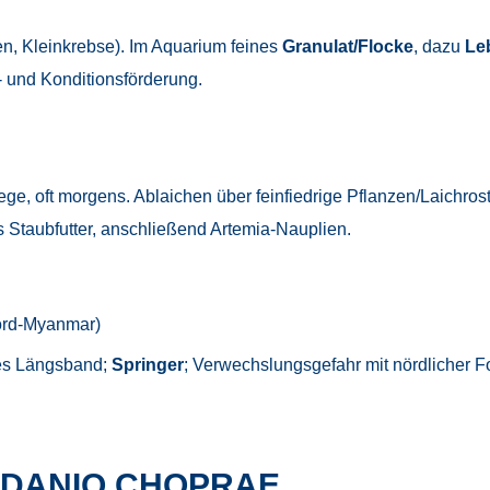
en, Kleinkrebse). Im Aquarium feines
Granulat/Flocke
, dazu
Le
 und Konditionsförderung.
ge, oft morgens. Ablaichen über feinfiedrige Pflanzen/Laichros
nes Staubfutter, anschließend Artemia-Nauplien.
ord-Myanmar)
es Längsband;
Springer
; Verwechslungsgefahr mit nördlicher F
 DANIO CHOPRAE