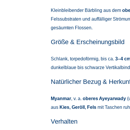
Kleinbleibender Bärbling aus dem
obe
Felssubstraten und auffälliger Strömun
gesäumten Flossen.
Größe & Erscheinungsbild
Schlank, torpedoförmig, bis ca.
3–4 c
dunkelblaue bis schwarze Vertikalbin
Natürlicher Bezug & Herkunf
Myanmar
, v. a.
oberes Ayeyarwady
(
aus
Kies, Geröll, Fels
mit Taschen ruhi
Verhalten