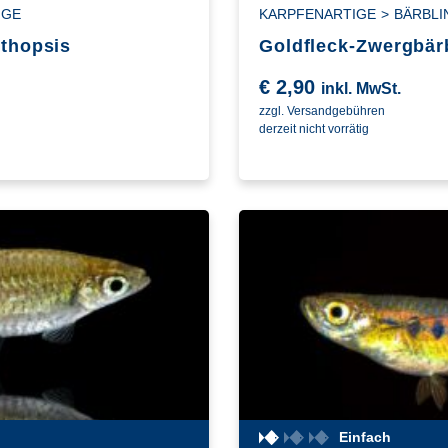
IGE
KARPFENARTIGE
>
BÄRBLI
nthopsis
Goldfleck-Zwergbär
€
2,90
inkl. MwSt.
zzgl. Versandgebühren
derzeit nicht vorrätig
Einfach