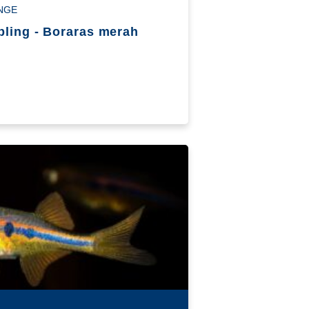
NGE
bling - Boraras merah