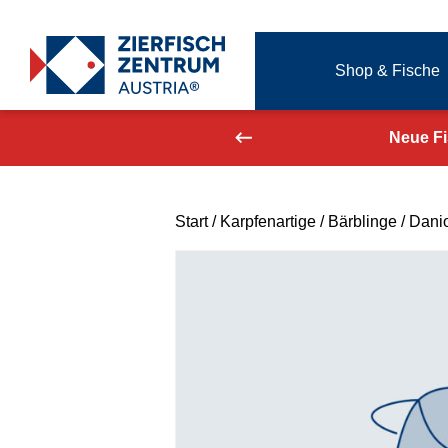
Zierfisch Aquarium Austria
Shop & Fische
Zum Inhalt springen
aufend aktualisiert!
Neue F
Start
/
Karpfenartige
/
Bärblinge
/ Dani