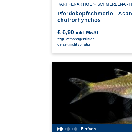
KARPFENARTIGE
>
SCHMERLENART
Pferdekopfschmerle - Aca
choirorhynchos
€
6,90
inkl. MwSt.
zzgl. Versandgebühren
derzeit nicht vorrätig
Einfach