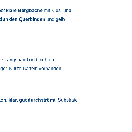
ebt
klare Bergbäche
mit Kies- und
dunklen Querbinden
und gelb
range Längsband und mehrere
iger. Kurze Barteln vorhanden.
ach
,
klar
,
gut durchströmt
, Substrate