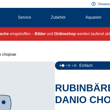
Showroo
Service
Zubehör
Aquarien
ische
eingetroffen –
Bilder
und
Onlineshop
werden laufend aktu
o choprae
Einfach
RUBINBÄRB
DANIO CH