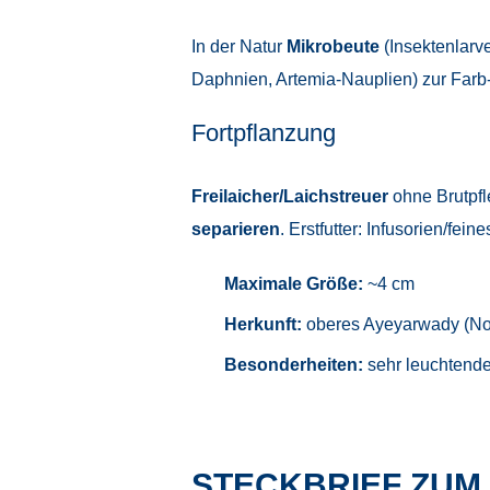
In der Natur
Mikrobeute
(Insektenlarv
Daphnien, Artemia-Nauplien) zur Farb-
Fortpflanzung
Freilaicher/Laichstreuer
ohne Brutpfle
separieren
. Erstfutter: Infusorien/fei
Maximale Größe:
~4 cm
Herkunft:
oberes Ayeyarwady (N
Besonderheiten:
sehr leuchtend
STECKBRIEF ZUM