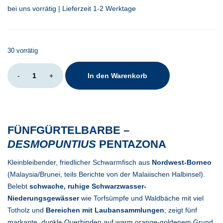
bei uns vorrätig | Lieferzeit 1-2 Werktage
30 vorrätig
Desmopuntius
-
+
In den Warenkorb
pentazona
Menge
FÜNFGÜRTELBARBE –
DESMOPUNTIUS
PENTAZONA
Kleinbleibender, friedlicher Schwarmfisch aus
Nordwest-Borneo
(Malaysia/Brunei, teils Berichte von der Malaiischen Halbinsel).
Belebt
schwache, ruhige Schwarzwasser-
Niederungsgewässer
wie Torfsümpfe und Waldbäche mit viel
Totholz und
Bereichen mit Laubansammlungen
; zeigt fünf
markante, dunkle Querbinden auf warm orange-goldenem Grund.