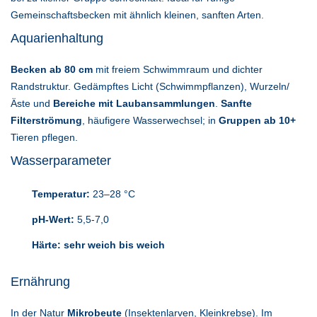
Gemeinschaftsbecken mit ähnlich kleinen, sanften Arten.
Aquarienhaltung
Becken ab 80 cm
mit freiem Schwimmraum und dichter
Randstruktur. Gedämpftes Licht (Schwimmpflanzen), Wurzeln/
Äste und
Bereiche mit Laubansammlungen
.
Sanfte
Filterströmung
, häufigere Wasserwechsel; in
Gruppen ab 10+
Tieren pflegen.
Wasserparameter
Temperatur:
23–28 °C
pH-Wert:
5,5-7,0
Härte:
sehr weich bis weich
Ernährung
In der Natur
Mikrobeute
(Insektenlarven, Kleinkrebse). Im