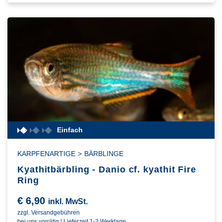
Einfach
KARPFENARTIGE
>
BÄRBLINGE
Kyathitbärbling - Danio cf. kyathit Fire
Ring
€
6,90
inkl. MwSt.
zzgl. Versandgebühren
bei uns vorrätig | Lieferzeit 1-2 Werktage