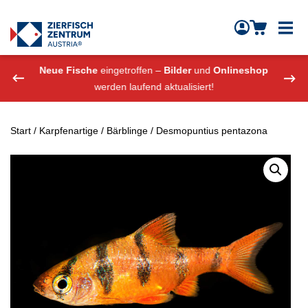
Zierfisch Aquarium Austria
Zum Inhalt springen
eshop
Neue Fische
eingetroffen –
Bilder
und
Onlineshop
Neue
werden laufend aktualisiert!
Start
/
Karpfenartige
/
Bärblinge
/ Desmopuntius pentazona