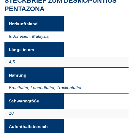
STECKBRIEF ZUM DESMOPUNTIUS
PENTAZONA
Herkunftsland
Indonesien
,
Malaysia
Länge in cm
4,5
Nahrung
Frostfutter
,
Lebendfutter
,
Trockenfutter
Schwarmgröße
10
Aufenthaltsbereich