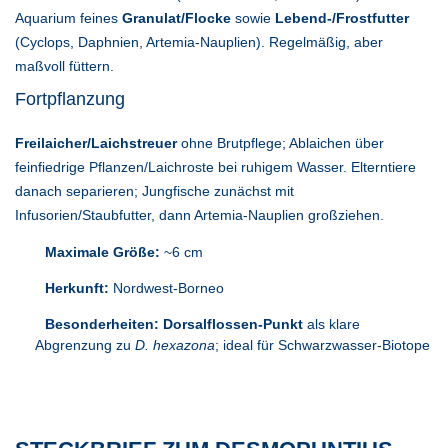
Aquarium feines
Granulat/Flocke
sowie
Lebend-/Frostfutter
(Cyclops, Daphnien, Artemia-Nauplien). Regelmäßig, aber
maßvoll füttern.
Fortpflanzung
Freilaicher/Laichstreuer
ohne Brutpflege; Ablaichen über
feinfiedrige Pflanzen/Laichroste bei ruhigem Wasser. Elterntiere
danach separieren; Jungfische zunächst mit
Infusorien/Staubfutter, dann Artemia-Nauplien großziehen.
Maximale Größe:
~6 cm
Herkunft:
Nordwest-Borneo
Besonderheiten:
Dorsalflossen-Punkt
als klare
Abgrenzung zu
D. hexazona
; ideal für Schwarzwasser-Biotope