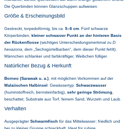
Die Querbinden können Glanzschuppen aufweisen.
Größe & Erscheinungsbild
Gestreckt, torpedoförmig, bis ca.
5–6 cm
. Fünf schwarze
Körperbinden;
kleiner schwarzer Punkt an der hinteren Basis
der Rückenflosse
(wichtiges Unterscheidungsmerkmal zu
D.
hexazona
, dem „Sechsgürtelbarben“, dem dieser Punkt fehlt).
Männchen schlanker und farbkräftiger, Weibchen fülliger.
Natürlicher Bezug & Herkunft
Borneo (Sarawak u. a.)
, mit möglichen Vorkommen auf der
Malaiischen Halbinsel
. Gewässertyp:
Schwarzwasser
(huminstoffreich, bernsteinfarbig),
sehr geringe Strömung
,
beschattet; Substrate aus Torf, feinem Sand, Wurzeln und Laub.
Verhalten
Ausgeprägter
Schwarmfisch
für das Mittelwasser; friedlich und
bei zu kleiner Gruppe schreckhaft. Ideal für ruhige