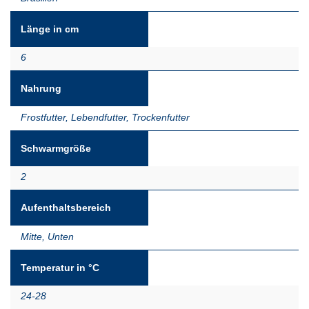
Länge in cm
6
Nahrung
Frostfutter
,
Lebendfutter
,
Trockenfutter
Schwarmgröße
2
Aufenthaltsbereich
Mitte
,
Unten
Temperatur in °C
24-28