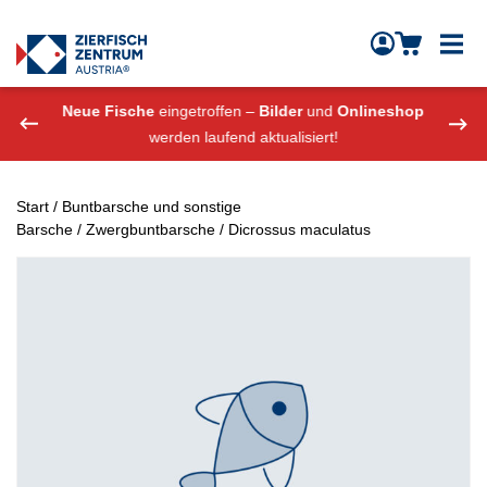
Zierfisch Aquarium Austria
Zum Inhalt springen
eshop
Neue Fische
eingetroffen –
Bilder
und
Onlineshop
Neue
werden laufend aktualisiert!
Start
/
Buntbarsche und sonstige
Barsche
/
Zwergbuntbarsche
/ Dicrossus maculatus