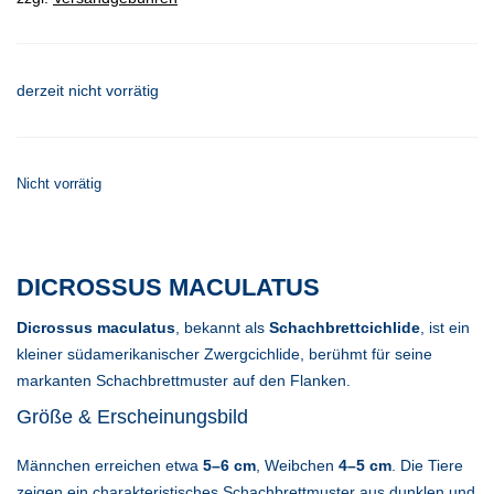
derzeit nicht vorrätig
Nicht vorrätig
DICROSSUS MACULATUS
Dicrossus maculatus
, bekannt als
Schachbrettcichlide
, ist ein
kleiner südamerikanischer Zwergcichlide, berühmt für seine
markanten Schachbrettmuster auf den Flanken.
Größe & Erscheinungsbild
Männchen erreichen etwa
5–6 cm
, Weibchen
4–5 cm
. Die Tiere
zeigen ein charakteristisches Schachbrettmuster aus dunklen und