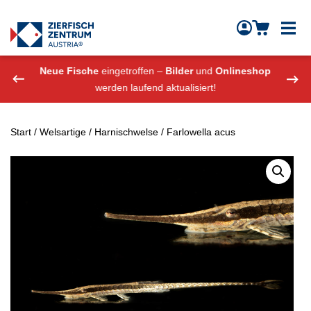
Zierfisch Aquarium Austria
Zum Inhalt springen
eshop
Neue Fische
eingetroffen –
Bilder
und
Onlineshop
Neue
werden laufend aktualisiert!
Start
/
Welsartige
/
Harnischwelse
/ Farlowella acus