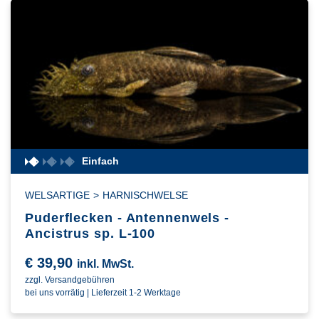
Einfach
WELSARTIGE
>
HARNISCHWELSE
Puderflecken - Antennenwels -
Ancistrus sp. L-100
€
39,90
inkl. MwSt.
zzgl. Versandgebühren
bei uns vorrätig | Lieferzeit 1-2 Werktage