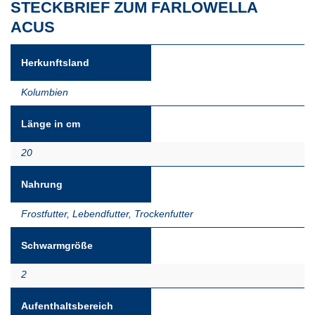
STECKBRIEF ZUM FARLOWELLA
ACUS
Herkunftsland
Kolumbien
Länge in cm
20
Nahrung
Frostfutter
,
Lebendfutter
,
Trockenfutter
Schwarmgröße
2
Aufenthaltsbereich