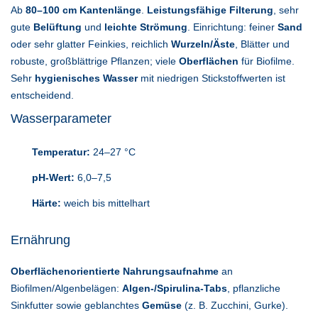
Ab
80–100 cm Kantenlänge
.
Leistungsfähige Filterung
, sehr
gute
Belüftung
und
leichte Strömung
. Einrichtung: feiner
Sand
oder sehr glatter Feinkies, reichlich
Wurzeln/Äste
, Blätter und
robuste, großblättrige Pflanzen; viele
Oberflächen
für Biofilme.
Sehr
hygienisches Wasser
mit niedrigen Stickstoffwerten ist
entscheidend.
Wasserparameter
Temperatur:
24–27 °C
pH-Wert:
6,0–7,5
Härte:
weich bis mittelhart
Ernährung
Oberflächenorientierte Nahrungsaufnahme
an
Biofilmen/Algenbelägen:
Algen-/Spirulina-Tabs
, pflanzliche
Sinkfutter sowie geblanchtes
Gemüse
(z. B. Zucchini, Gurke).