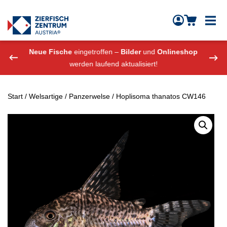
Zierfisch Aquarium Austria
Zum Inhalt springen
eshop
Neue Fische
eingetroffen –
Bilder
und
Onlineshop
Neue
werden laufend aktualisiert!
Start
/
Welsartige
/
Panzerwelse
/ Hoplisoma thanatos CW146