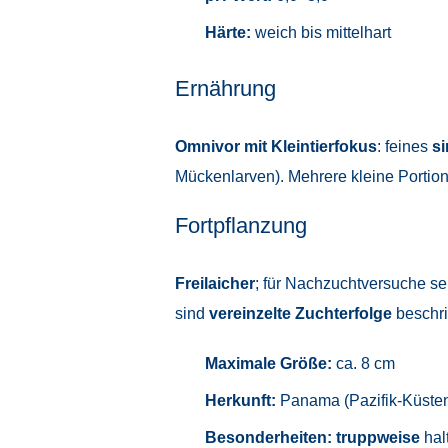
Härte:
weich bis mittelhart
Ernährung
Omnivor mit Kleintierfokus
: feines
si
Mückenlarven). Mehrere kleine Portione
Fortpflanzung
Freilaicher
; für Nachzuchtversuche se
sind
vereinzelte Zuchterfolge
beschri
Maximale Größe:
ca. 8 cm
Herkunft:
Panama (Pazifik-Küsten
Besonderheiten:
truppweise
hal