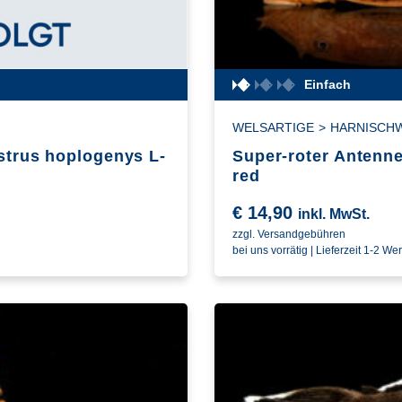
Einfach
WELSARTIGE
>
HARNISCH
strus hoplogenys L-
Super-roter Antenne
red
€
14,90
inkl. MwSt.
zzgl. Versandgebühren
bei uns vorrätig | Lieferzeit 1-2 We