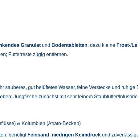
nkendes Granulat
und
Bodentabletten
, dazu kleine
Frost-/Le
n; Futterreste zügig entfernen.
hr sauberes, gut belüftetes Wasser, feine Verstecke und ruhige 
eben; Jungfische zunächst mit sehr feinem Staubfutter/Infusorie
flüsse) & Kolumbien (Atrato-Becken)
ten; benötigt
Feinsand
,
niedrigen Keimdruck
und zuverlässig