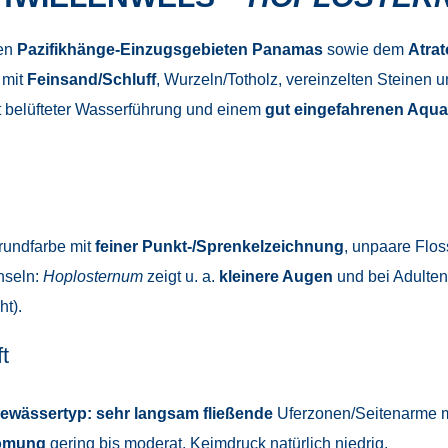
den
Pazifikhänge-Einzugsgebieten Panamas
sowie dem
Atra
 mit
Feinsand/Schluff
, Wurzeln/Totholz, vereinzelten Steinen 
ut belüfteter Wasserführung und einem
gut eingefahrenen Aqu
rundfarbe mit
feiner Punkt-/Sprenkelzeichnung
, unpaare Floss
seln:
Hoplosternum
zeigt u. a.
kleinere Augen
und bei Adulten
ht).
t
ewässertyp:
sehr langsam fließende
Uferzonen/Seitenarme mi
ömung
gering bis moderat, Keimdruck natürlich niedrig.