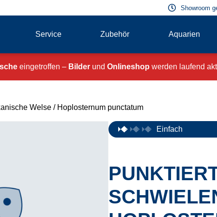
Showroom g
Service
Zubehör
Aquarien
ische
eingetroffen –
Bilder
und
Onlineshop
werden laufend aktu
kanische Welse
/ Hoplosternum punctatum
Einfach
PUNKTIER
SCHWIELE