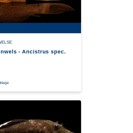
WELSE
nwels - Ancistrus spec.
rktage