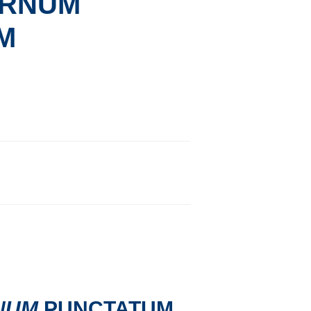
ERNUM
M
NUM
PUNCTATUM