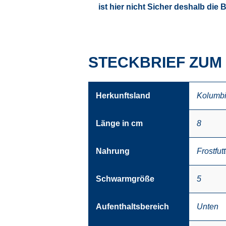
ist hier nicht Sicher deshalb die 
STECKBRIEF ZU
Herkunftsland
Kolumb
Länge in cm
8
Nahrung
Frostfutt
Schwarmgröße
5
Aufenthaltsbereich
Unten