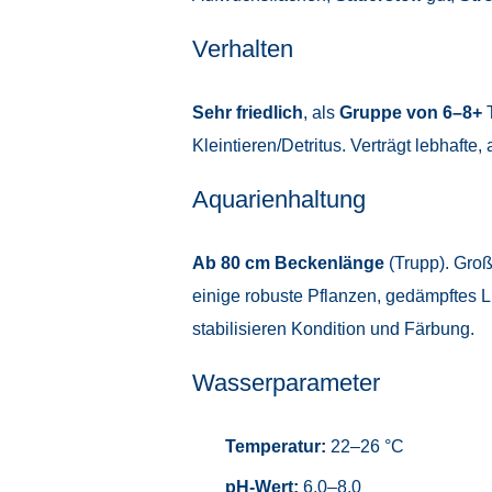
Verhalten
Sehr friedlich
, als
Gruppe von 6–8+
T
Kleintieren/Detritus. Verträgt lebhafte
Aquarienhaltung
Ab 80 cm Beckenlänge
(Trupp). Gro
einige robuste Pflanzen, gedämpftes L
stabilisieren Kondition und Färbung.
Wasserparameter
Temperatur:
22–26 °C
pH-Wert:
6,0–8,0