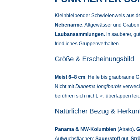
Kleinbleibender Schwielenwels aus 
Nebenarme
, Altgewässer und Gräben
Laubansammlungen
. In sauberer, g
friedliches Gruppenverhalten.
Größe & Erscheinungsbild
Meist 6–8 cm
. Helle bis graubraune G
Nicht mit
Dianema longibarbis
verwech
berühren sich nicht; ♂: überlappen leic
Natürlicher Bezug & Herkunf
Panama & NW-Kolumbien
(Atrato).
G
Aufwuchsflächen;
Sauerstoff
gut,
Str