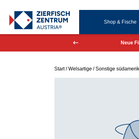
Zierfisch Aquarium Austria
Shop & Fische
Zum Inhalt springen
aufend aktualisiert!
Neue F
Start
/
Welsartige
/
Sonstige südameri