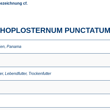
Bezeichnung cf.
M HOPLOSTERNUM PUNCTATU
ien
,
Panama
er
,
Lebendfutter
,
Trockenfutter