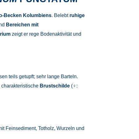
to-Becken Kolumbiens
. Belebt
ruhige
und
Bereichen mit
arium
zeigt er rege Bodenaktivität und
en teils getupft; sehr lange Barteln.
 charakteristische
Brustschilde
(♀:
t Feinsediment, Totholz, Wurzeln und