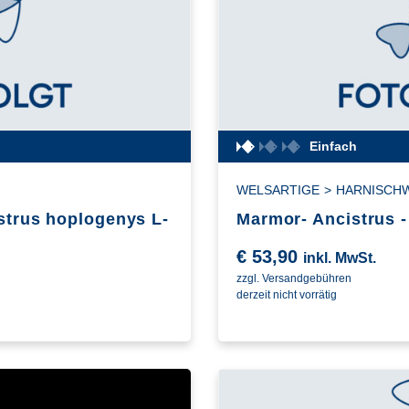
Einfach
WELSARTIGE
>
HARNISCH
strus hoplogenys L-
Marmor- Ancistrus -
€
53,90
inkl. MwSt.
zzgl. Versandgebühren
derzeit nicht vorrätig