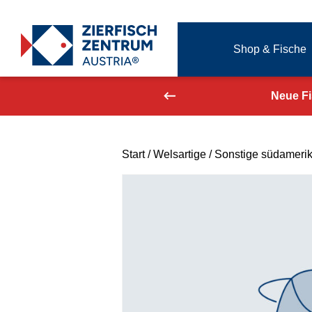
Zierfisch Aquarium Austria
Shop & Fische
Zum Inhalt springen
aufend aktualisiert!
Neue F
Start
/
Welsartige
/
Sonstige südameri