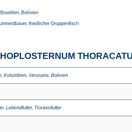
rasilien, Bolivien
umnestbauer, friedlicher Gruppenfisch
M HOPLOSTERNUM THORACAT
n
,
Kolumbien
,
Venzuela
,
Bolivien
er
,
Lebendfutter
,
Trockenfutter