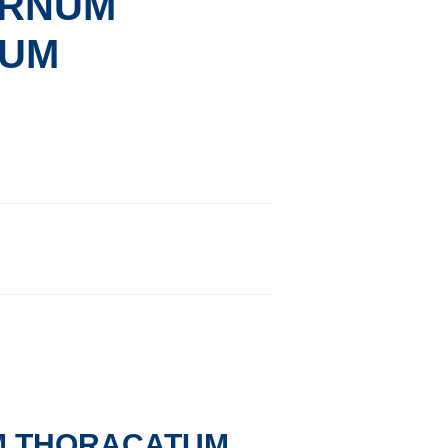
ERNUM
TUM
M THORACATUM