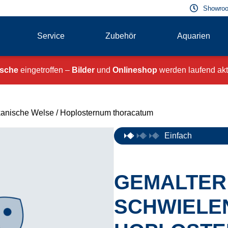
Showroo
Service
Zubehör
Aquarien
ische
eingetroffen –
Bilder
und
Onlineshop
werden laufend aktu
kanische Welse
/ Hoplosternum thoracatum
Einfach
GEMALTER
SCHWIELE