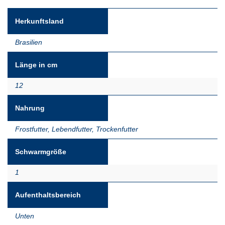
Herkunftsland
Brasilien
Länge in cm
12
Nahrung
Frostfutter
,
Lebendfutter
,
Trockenfutter
Schwarmgröße
1
Aufenthaltsbereich
Unten