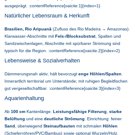
ausgeprägt. :contentReference[oaicite:1]{index=1}
Natürlicher Lebensraum & Herkunft
Brasilien, Rio Aripuanã
(Zufluss des Rio Madeira → Amazonas).
Klarwasser-Abschnitte mit
Fels-/Blocksubstrat
, Spalten und
Sandzwischenlagen; Abschnitte mit spürbarer Strömung sind
typisch für die Region. :contentReference[oaicite:2]{index=2}
Lebensweise & Sozialverhalten
Dämmerungsnah aktiv; hält bevorzugt
enge Höhlen/Spalten
.
Innerartlich territorial um Unterstände; mit ruhigen Begleitfischen
gut vergesellschaftbar. :contentReference[oaicite:3]{index=3}
Aquarienhaltung
Ab
100 cm
Kantenlänge.
Leistungsfähige Filterung
,
starke
Belüftung
und eine
deutliche Strömung
. Einrichtung: feiner
Sand
, überwiegend
Steinaufbauten
mit schmalen
Höhlen
(Schieferröhren/PVC/Bambus) sowie optional Wurzeln/Holz.