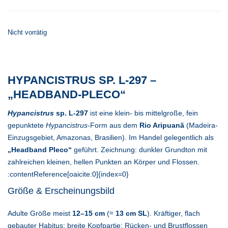
Nicht vorrätig
HYPANCISTRUS SP. L-297 –
„HEADBAND-PLECO“
Hypancistrus
sp. L-297
ist eine klein- bis mittelgroße, fein
gepunktete
Hypancistrus
-Form aus dem
Rio Aripuanã
(Madeira-
Einzugsgebiet, Amazonas, Brasilien). Im Handel gelegentlich als
„Headband Pleco“
geführt. Zeichnung: dunkler Grundton mit
zahlreichen kleinen, hellen Punkten an Körper und Flossen.
:contentReference[oaicite:0]{index=0}
Größe & Erscheinungsbild
Adulte Größe meist
12–15 cm
(≈
13 cm SL
). Kräftiger, flach
gebauter Habitus; breite Kopfpartie; Rücken- und Brustflossen