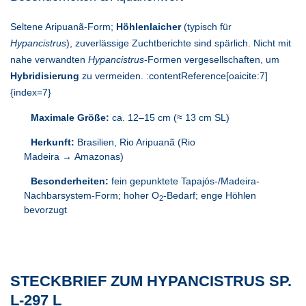
Seltene Aripuanã-Form;
Höhlenlaicher
(typisch für
Hypancistrus
), zuverlässige Zuchtberichte sind spärlich. Nicht mit
nahe verwandten
Hypancistrus
-Formen vergesellschaften, um
Hybridisierung
zu vermeiden. :contentReference[oaicite:7]
{index=7}
Maximale Größe:
ca. 12–15 cm (≈ 13 cm SL)
Herkunft:
Brasilien, Rio Aripuanã (Rio
Madeira → Amazonas)
Besonderheiten:
fein gepunktete Tapajós-/Madeira-
Nachbarsystem-Form; hoher O
-Bedarf; enge Höhlen
2
bevorzugt
STECKBRIEF ZUM HYPANCISTRUS SP.
L-297 L