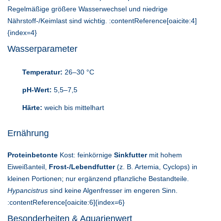
Regelmäßige größere Wasserwechsel und niedrige
Nährstoff-/Keimlast sind wichtig. :contentReference[oaicite:4]
{index=4}
Wasserparameter
Temperatur:
26–30 °C
pH-Wert:
5,5–7,5
Härte:
weich bis mittelhart
Ernährung
Proteinbetonte
Kost: feinkörnige
Sinkfutter
mit hohem
Eiweißanteil,
Frost-/Lebendfutter
(z. B. Artemia, Cyclops) in
kleinen Portionen; nur ergänzend pflanzliche Bestandteile.
Hypancistrus
sind keine Algenfresser im engeren Sinn.
:contentReference[oaicite:6]{index=6}
Besonderheiten & Aquarienwert