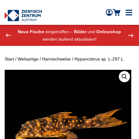
Zierfisch Aquarium Austria
Zum Inhalt springen
eshop
Neue Fische
eingetroffen –
Bilder
und
Onlineshop
Neue
werden laufend aktualisiert!
Start
/
Welsartige
/
Harnischwelse
/ Hypancistrus sp. L-297 L