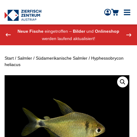
Zierfisch Aquarium Austria
Zum Inhalt springen
eshop
Neue Fische
eingetroffen –
Bilder
und
Onlineshop
Neue
werden laufend aktualisiert!
Start
/
Salmler
/
Südamerikanische Salmler
/ Hyphessobrycon
heliacus