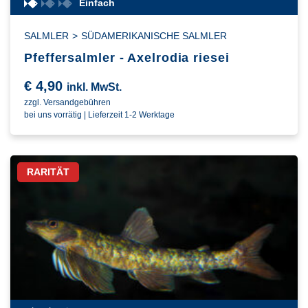
Einfach
SALMLER
>
SÜDAMERIKANISCHE SALMLER
Pfeffersalmler - Axelrodia riesei
€
4,90
inkl. MwSt.
zzgl. Versandgebühren
bei uns vorrätig | Lieferzeit 1-2 Werktage
RARITÄT