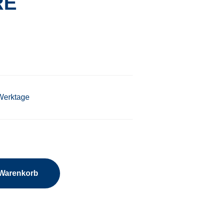
RE
 Werktage
 Warenkorb