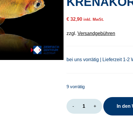
KRENAKO
€
32,90
inkl. MwSt.
zzgl.
Versandgebühren
bei uns vorrätig | Lieferzeit 1-2
9 vorrätig
Hyphessobrycon
-
+
In den
krenakore
Menge