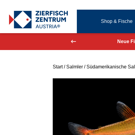
Zierfisch Aquarium Austria
Shop & Fische
Zum Inhalt springen
aufend aktualisiert!
Neue F
Start
/
Salmler
/
Südamerikanische Sal