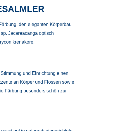
ESALMLER
te Färbung, den eleganten Körperbau
 sp. Jacareacanga optisch
brycon krenakore.
ht, Stimmung und Einrichtung einen
akzente an Körper und Flossen sowie
die Färbung besonders schön zur
asst gut in naturnah eingerichtete