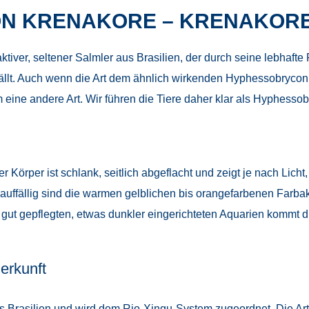
N KRENAKORE – KRENAKOR
ktiver, seltener Salmler aus Brasilien, der durch seine lebhaf
ällt. Auch wenn die Art dem ähnlich wirkenden Hyphessobrycon
 eine andere Art. Wir führen die Tiere daher klar als Hyphesso
r Körper ist schlank, seitlich abgeflacht und zeigt je nach Lic
auffällig sind die warmen gelblichen bis orangefarbenen Farb
 gut gepflegten, etwas dunkler eingerichteten Aquarien kommt 
erkunft
Brasilien und wird dem Rio-Xingu-System zugeordnet. Die Art p