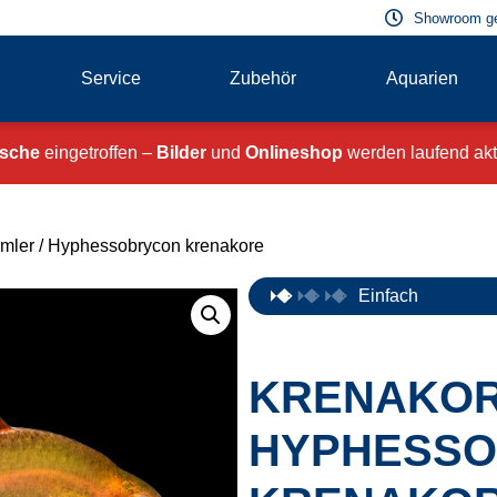
Showroom g
Service
Zubehör
Aquarien
ische
eingetroffen –
Bilder
und
Onlineshop
werden laufend aktu
mler
/ Hyphessobrycon krenakore
Einfach
KRENAKOR
HYPHESS