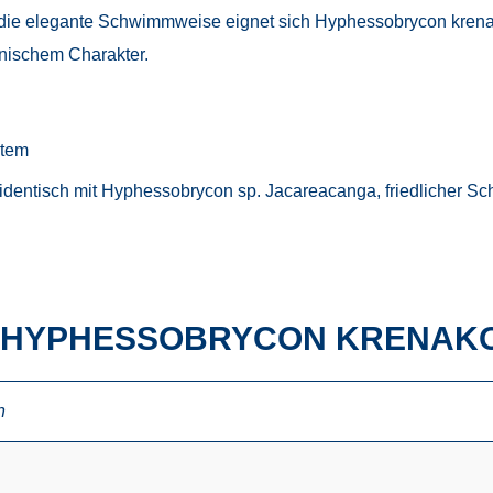
 die elegante Schwimmweise eignet sich Hyphessobrycon krenak
nischem Charakter.
stem
 identisch mit Hyphessobrycon sp. Jacareacanga, friedlicher Sch
M HYPHESSOBRYCON KRENAK
n