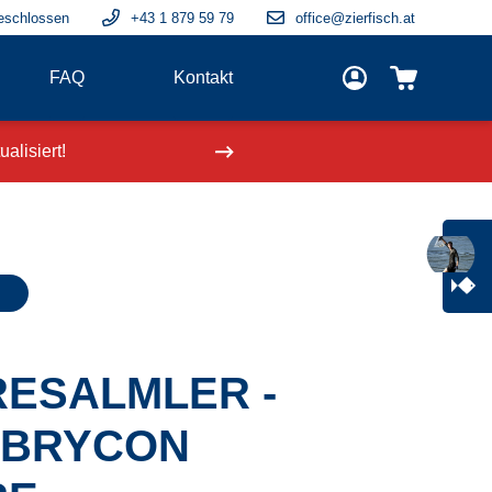
eschlossen
+43 1 879 59 79
office@zierfisch.at
FAQ
Kontakt
alisiert!
Neue Fische
einge
ESALMLER -
OBRYCON