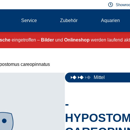
Showroo
Service
Zubehör
Aquarien
ische
eingetroffen –
Bilder
und
Onlineshop
werden laufend aktu
postomus careopinnatus
Mittel
-
HYPOSTO