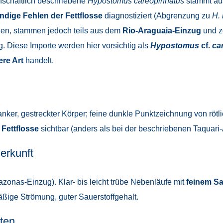
schaftlich beschriebene
Hypostomus careopinnatus
stammt a
ändige Fehlen der Fettflosse
diagnostiziert (Abgrenzung zu
H. 
rden, stammen jedoch teils aus dem
Rio-Araguaia-Einzug
und ze
 Diese Importe werden hier vorsichtig als
Hypostomus
cf.
ca
re Art
handelt.
anker, gestreckter Körper; feine dunkle Punktzeichnung von rötli
 Fettflosse
sichtbar (anders als bei der beschriebenen Taquari-A
erkunft
zonas-Einzug). Klar- bis leicht trübe Nebenläufe mit
feinem Sa
mäßige Strömung, guter Sauerstoffgehalt.
ten