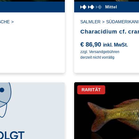
Mittel
SCHE
>
SALMLER
>
SÜDAMERIKANI
Characidium cf. cran
€
86,90
inkl. MwSt.
zzgl. Versandgebühren
derzeit nicht vorrätig
RARITÄT