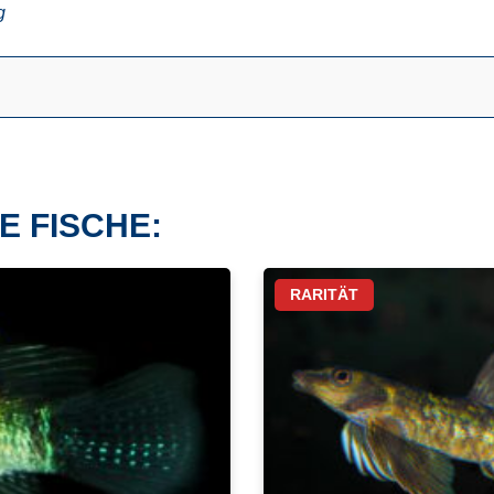
g
E FISCHE:
RARITÄT