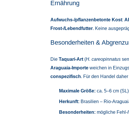
Ernährung
Aufwuchs-/pflanzenbetonte Kost
:
Al
Frost-/Lebendfutter
. Keine ausgepräg
Besonderheiten & Abgrenzu
Die
Taquari-Art
(
H. careopinnatus
sens
Araguaia-Importe
weichen in Einzugs
conspezifisch
. Für den Handel daher
Maximale Größe:
ca. 5–6 cm (SL)
Herkunft:
Brasilien – Rio-Araguai
Besonderheiten:
mögliche Fehl-/E