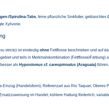
gen-/Spirulina-Tabs
, feine pflanzliche Sinkfutter, geblanchtes
te Xylivorie.
ng
u stricto) ist eindeutig
ohne
Fettflosse beschrieben und auf d
gebiet und teils in Merkmalskombination (Fettflosse/Färbung)
 besser als
Hypostomus
cf.
careopinnatus
(Araguaia)
führen.
a-Einzug (Handelsform); Referenzart aus Rio Taquari, Oberes 
rsatzzuweisung im Handel; kühlere Haltung förderlich; variabl