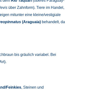
us dem
Rio Taquari
(oberes Paraguay-
levis
über Zahnform). Tiere im Handel,
igen mitunter eine kleine/vestigiale
reopinnatus
(Araguaia)
behandelt, da
chbraun bis gräulich variabel. Bei
rt).
nd/Feinkies
, Steinen und