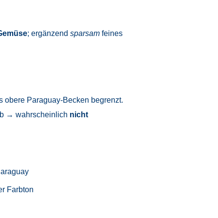
Gemüse
; ergänzend
sparsam
feines
as obere Paraguay-Becken begrenzt.
 ab → wahrscheinlich
nicht
Paraguay
er Farbton