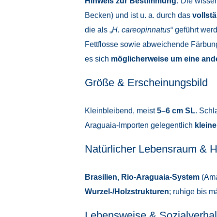
Hinweis zur Bestimmung:
Die wissen
Becken) und ist u. a. durch das
vollst
die als „
H. careopinnatus
“ geführt we
Fettflosse sowie abweichende Färbung.
es sich
möglicherweise um eine ande
Größe & Erscheinungsbild
Kleinbleibend, meist
5–6 cm SL
. Schl
Araguaia-Importen gelegentlich
kleine
Natürlicher Lebensraum & H
Brasilien, Rio-Araguaia-System
(Ama
Wurzel-/Holzstrukturen
; ruhige bis 
Lebensweise & Sozialverhal