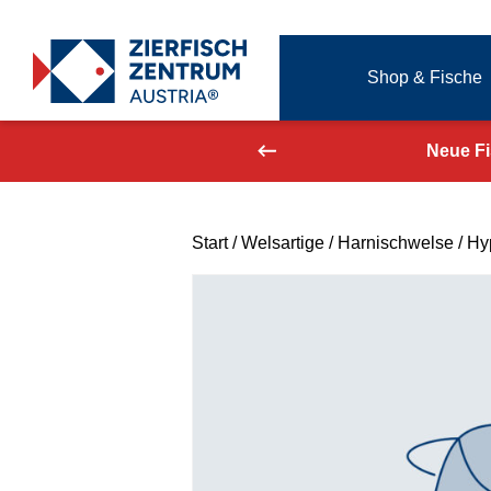
Zierfisch Aquarium Austria
Shop & Fische
Zum Inhalt springen
aufend aktualisiert!
Neue F
Start
/
Welsartige
/
Harnischwelse
/ Hy