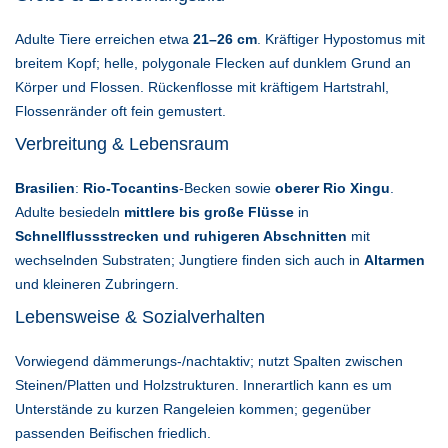
Adulte Tiere erreichen etwa
21–26 cm
. Kräftiger Hypostomus mit
breitem Kopf; helle, polygonale Flecken auf dunklem Grund an
Körper und Flossen. Rückenflosse mit kräftigem Hartstrahl,
Flossenränder oft fein gemustert.
Verbreitung & Lebensraum
Brasilien
:
Rio-Tocantins
-Becken sowie
oberer Rio Xingu
.
Adulte besiedeln
mittlere bis große Flüsse
in
Schnellflussstrecken und ruhigeren Abschnitten
mit
wechselnden Substraten; Jungtiere finden sich auch in
Altarmen
und kleineren Zubringern.
Lebensweise & Sozialverhalten
Vorwiegend dämmerungs-/nachtaktiv; nutzt Spalten zwischen
Steinen/Platten und Holzstrukturen. Innerartlich kann es um
Unterstände zu kurzen Rangeleien kommen; gegenüber
passenden Beifischen friedlich.