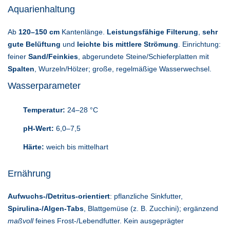
Aquarienhaltung
Ab
120–150 cm
Kantenlänge.
Leistungsfähige Filterung
,
sehr
gute Belüftung
und
leichte bis mittlere Strömung
. Einrichtung:
feiner
Sand/Feinkies
, abgerundete Steine/Schieferplatten mit
Spalten
, Wurzeln/Hölzer; große, regelmäßige Wasserwechsel.
Wasserparameter
Temperatur:
24–28 °C
pH-Wert:
6,0–7,5
Härte:
weich bis mittelhart
Ernährung
Aufwuchs-/Detritus-orientiert
: pflanzliche Sinkfutter,
Spirulina-/Algen-Tabs
, Blattgemüse (z. B. Zucchini); ergänzend
maßvoll
feines Frost-/Lebendfutter. Kein ausgeprägter