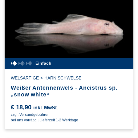
Einfach
WELSARTIGE
>
HARNISCHWELSE
Weißer Antennenwels - Ancistrus sp.
„snow white“
€
18,90
inkl. MwSt.
zzgl. Versandgebühren
bei uns vorrätig | Lieferzeit 1-2 Werktage