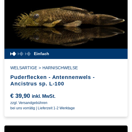
Einfach
WELSARTIGE
>
HARNISCHWELSE
Puderflecken - Antennenwels -
Ancistrus sp. L-100
€
39,90
inkl. MwSt.
zzgl. Versandgebühren
bei uns vorrätig | Lieferzeit 1-2 Werktage