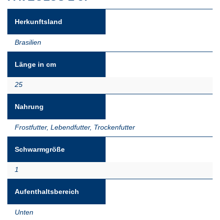
Herkunftsland
Brasilien
Länge in cm
25
Nahrung
Frostfutter
,
Lebendfutter
,
Trockenfutter
Schwarmgröße
1
Aufenthaltsbereich
Unten