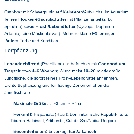
Omnivor
mit Schwerpunkt auf Kleintieren/Aufwuchs. Im Aquarium
feines Flocken-/Granulatfutter
mit Pflanzenanteil (z. B.
Spirulina) sowie
Frost-/Lebendfutter
(Cyclops, Daphnien,
Artemia, feine Mückenlarven). Mehrere kleine Fütterungen
fördern Farbe und Kondition.
Fortpflanzung
Lebendgebärend
(Poeciliidae): ♂ befruchtet mit
Gonopodium
.
Tragzeit
etwa
4–6 Wochen
; Würfe meist
10–20
relativ große
Jungfische, die sofort feines Frost-/Lebendfutter annehmen.
Dichte Bepflanzung und feinfiedrige Zonen erhöhen die
Jungfischrate.
Maximale Größe:
♂ ~3 cm, ♀ ~4 cm
Herkunft:
Hispaniola (Haiti & Dominikanische Republik; u. a.
Tiburon-Halbinsel, Artibonite, Cul-de-Sac/Neiba-Region)
Besonderheiten:
bevorzugt
hart/alkalisch
;