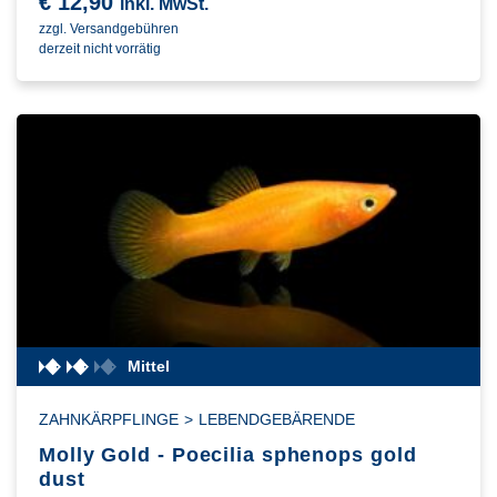
€
12,90
inkl. MwSt.
zzgl. Versandgebühren
derzeit nicht vorrätig
Mittel
ZAHNKÄRPFLINGE
>
LEBENDGEBÄRENDE
Molly Gold - Poecilia sphenops gold
dust