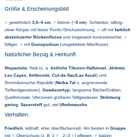
Größe & Erscheinungsbild
♀ gewöhnlich
3,5–4 cm
, ♂ kleiner (
~3 cm
). Schlanker, silbrig-
oliver Körper mit feiner Punkt-/Strichzeichnung; ♂ oft mit
farblich
akzentuierter Rückenflosse
und insgesamt kontrastreicher, ♀
fülliger. ♂ mit
Gonopodium
(umgebildete Afterflosse).
Natürlicher Bezug & Herkunft
Hispaniola
: Haiti (u. a.
östliche Tiburon-Halbinsel
,
Jérémie
,
Les Cayes
,
Artibonite
,
Cul-de-Sac/Lac Azuéi
) und
Dominikanische Republik (
Neiba-Tal
u. angrenzende
Tieflandgewässer).
Gewässertyp:
langsame Bäche/Gräben,
Quellrinnsale, Uferzonen größerer Stillgewässer;
Strömung
gering
,
Sauerstoff
gut, viel
Uferbewuchs
.
Verhalten
Friedlich
, lebhaft, eher oberflächennah. Am besten in
Gruppe
mit ♀-Überschuss (z. B. 1 ♂ : 2–3 ♀) pflegen; ♂ balzen