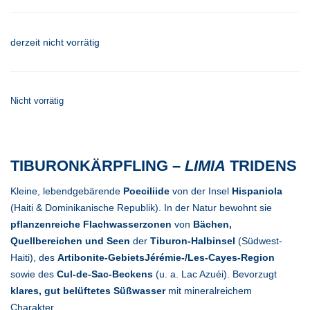
derzeit nicht vorrätig
Nicht vorrätig
TIBURONKÄRPFLING –
LIMIA
TRIDENS
Kleine, lebendgebärende
Poeciliide
von der Insel
Hispaniola
(Haiti & Dominikanische Republik). In der Natur bewohnt sie
pflanzenreiche Flachwasserzonen
von
Bächen,
Quellbereichen und Seen
der
Tiburon-Halbinsel
(Südwest-
Haiti), des
Artibonite-GebietsJérémie-/Les-Cayes-Region
sowie des
Cul-de-Sac-Beckens
(u. a. Lac Azuéi). Bevorzugt
klares, gut belüftetes Süßwasser
mit mineralreichem
Charakter.