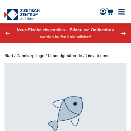
Zierfisch Aquarium Austria
Zum Inhalt springen
eshop
Neue Fische
eingetroffen –
Bilder
und
Onlineshop
Neue
werden laufend aktualisiert!
Start
/
Zahnkärpflinge
/
Lebendgebärende
/ Limia tridens