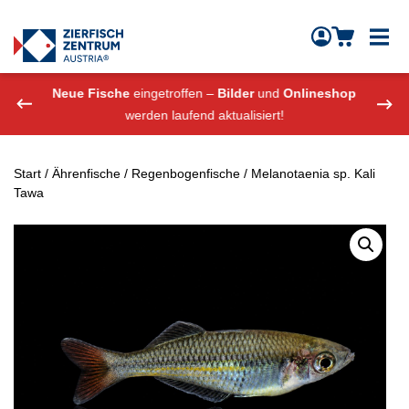
Zierfisch Aquarium Austria
Zum Inhalt springen
eshop
Neue Fische
eingetroffen –
Bilder
und
Onlineshop
Neue
werden laufend aktualisiert!
Start
/
Ährenfische
/
Regenbogenfische
/ Melanotaenia sp. Kali
Tawa