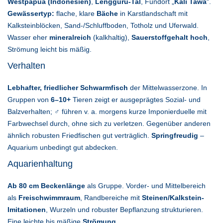
Westpapua (Indonesien)
,
Lengguru-Tal
, Fundort „
Kali Tawa
“.
Gewässertyp:
flache, klare
Bäche
in Karstlandschaft mit
Kalksteinblöcken, Sand-/Schluffboden, Totholz und Uferwald.
Wasser eher
mineralreich
(kalkhaltig),
Sauerstoffgehalt hoch
,
Strömung leicht bis mäßig.
Verhalten
Lebhafter, friedlicher Schwarmfisch
der Mittelwasserzone. In
Gruppen von
6–10+
Tieren zeigt er ausgeprägtes Sozial- und
Balzverhalten; ♂ führen v. a. morgens kurze Imponierduelle mit
Farbwechsel durch, ohne sich zu verletzen. Gegenüber anderen
ähnlich robusten Friedfischen gut verträglich.
Springfreudig
–
Aquarium unbedingt gut abdecken.
Aquarienhaltung
Ab 80 cm Beckenlänge
als Gruppe. Vorder- und Mittelbereich
als
Freischwimmraum
, Randbereiche mit
Steinen/Kalkstein-
Imitationen
, Wurzeln und robuster Bepflanzung strukturieren.
Eine leichte bis mäßige
Strömung