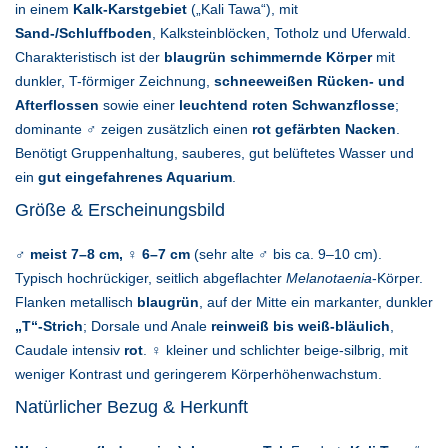
in einem
Kalk-Karstgebiet
(„Kali Tawa“), mit
Sand-/Schluffboden
, Kalksteinblöcken, Totholz und Uferwald.
Charakteristisch ist der
blaugrün schimmernde Körper
mit
dunkler, T-förmiger Zeichnung,
schneeweißen Rücken- und
Afterflossen
sowie einer
leuchtend roten Schwanzflosse
;
dominante ♂ zeigen zusätzlich einen
rot gefärbten Nacken
.
Benötigt Gruppenhaltung, sauberes, gut belüftetes Wasser und
ein
gut eingefahrenes Aquarium
.
Größe & Erscheinungsbild
♂ meist 7–8 cm, ♀ 6–7 cm
(sehr alte ♂ bis ca. 9–10 cm).
Typisch hochrückiger, seitlich abgeflachter
Melanotaenia
-Körper.
Flanken metallisch
blaugrün
, auf der Mitte ein markanter, dunkler
„T“-Strich
; Dorsale und Anale
reinweiß bis weiß-bläulich
,
Caudale intensiv
rot
. ♀ kleiner und schlichter beige-silbrig, mit
weniger Kontrast und geringerem Körperhöhenwachstum.
Natürlicher Bezug & Herkunft