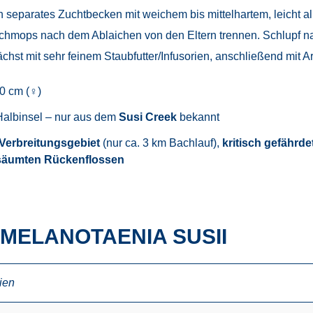
in separates Zuchtbecken mit weichem bis mittelhartem, leicht 
ichmops nach dem Ablaichen von den Eltern trennen. Schlupf 
chst mit sehr feinem Staubfutter/Infusorien, anschließend mit 
10 cm (♀)
albinsel – nur aus dem
Susi Creek
bekannt
 Verbreitungsgebiet
(nur ca. 3 km Bachlauf),
kritisch gefährde
säumten Rückenflossen
MELANOTAENIA SUSII
ien