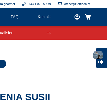
m geöffnet
+43 1 879 59 79
office@zierfisch.at
FAQ
Kontakt
alisiert!
Neue Fische
einge
NIA SUSII