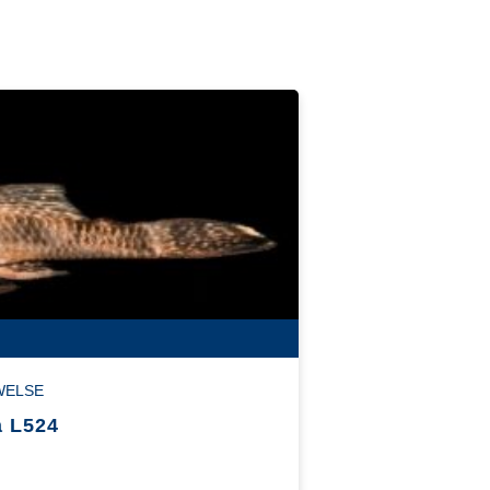
WELSE
a L524