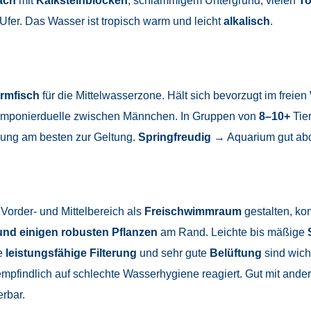
ach
mit
Kalksteinblöcken
, schlammigem Untergrund, vielen
To
er. Das Wasser ist tropisch warm und leicht
alkalisch
.
armfisch
für die Mittelwasserzone. Hält sich bevorzugt im freie
se Imponierduelle zwischen Männchen. In Gruppen von
8–10+
Tier
ung am besten zur Geltung.
Springfreudig
→ Aquarium gut ab
Vorder- und Mittelbereich als
Freischwimmraum
gestalten, kom
und einigen robusten Pflanzen
am Rand. Leichte bis mäßige
e
leistungsfähige Filterung
und sehr gute
Belüftung
sind wich
empfindlich auf schlechte Wasserhygiene reagiert. Gut mit and
rbar.