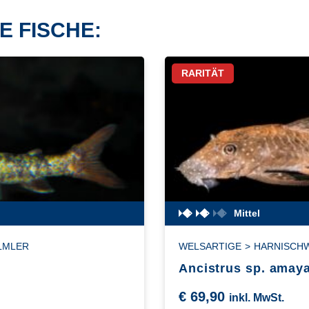
E FISCHE:
RARITÄT
Mittel
LMLER
WELSARTIGE
>
HARNISCH
Ancistrus sp. amay
€
69,90
inkl. MwSt.