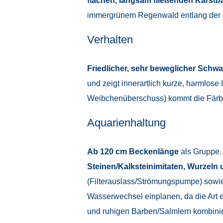
flachen, langsam fließenden Karstb
immergrünem Regenwald entlang der Uf
Verhalten
Friedlicher, sehr beweglicher Schw
und zeigt innerartlich kurze, harmlo
Weibchenüberschuss) kommt die Färb
Aquarienhaltung
Ab 120 cm Beckenlänge
als Gruppe. 
Steinen/Kalksteinimitaten, Wurzeln 
(Filterauslass/Strömungspumpe) sowi
Wasserwechsel einplanen, da die Art 
und ruhigen Barben/Salmlern kombinie