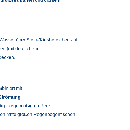
tholzstrukturen
und dichtem,
n Wasser über Stein-/Kiesbereichen auf
en (mit deutlichem
decken.
biniert mit
Strömung
tig. Regelmäßig größere
eren mittelgroßen Regenbogenfischen