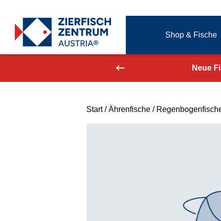
Zierfisch Aquarium Austria
Shop & Fische
Zum Inhalt springen
aufend aktualisiert!
Neue F
Start
/
Ährenfische
/
Regenbogenfisch