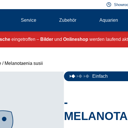
Showroo
Service
Zubehör
Aquarien
ische
eingetroffen –
Bilder
und
Onlineshop
werden laufend aktu
e
/ Melanotaenia susii
Einfach
-
MELANOTAE