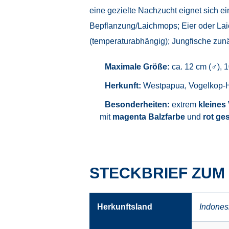
eine gezielte Nachzucht eignet sich e
Bepflanzung/Laichmops; Eier oder La
(temperaturabhängig); Jungfische zunä
Maximale Größe:
ca. 12 cm (♂), 
Herkunft:
Westpapua, Vogelkop-H
Besonderheiten:
extrem
kleines
mit
magenta Balzfarbe
und
rot ge
STECKBRIEF ZUM 
Herkunftsland
Indones