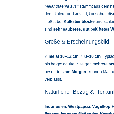
Melanotaenia susii
stammt aus dem 
dem Untergrund austritt, kurz oberird
fließt über
Kalksteinblöcke
und schla
sind
sehr sauberes, gut belüftetes 
Größe & Erscheinungsbild
♂ meist 10–12 cm, ♀ 8–10 cm
. Typis
bis beige; adulte ♂ zeigen mehrere
se
besonders
am Morgen
, können Männc
verblasst.
Natürlicher Bezug & Herkunf
Indonesien, Westpapua
,
Vogelkop-H