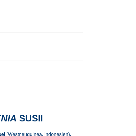
NIA
SUSII
sel
(Westneuguinea, Indonesien).