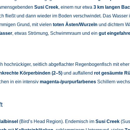
namensgebenden
Susi Creek
, einem nur etwa
3 km langen Bac
isch fließt und dann wieder im Boden verschwindet. Das Wasser 
mmigen Grund, mit vielen
toten Ästen/Wurzeln
und dichtem Wa
Wasser
, etwas Strömung, Schwimmraum und ein
gut eingefahr
ch hochrückiger, seitlich abgeflachter Regenbogenfisch mit ehe
nkrechte Körperbinden (2–5)
und auffallend
rot gesäumte R
hen in ein intensiv
magenta-/purpurfarbenes
Schillern wechs
t
albinsel
(Bird’s Head Region). Endemisch im
Susi Creek
(Sus