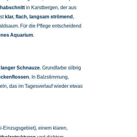
habschnitt
in Karstbergen, der aus
ist
klar, flach, langsam strömend
,
ldsaum. Für die Pflege entscheidend
enes Aquarium
.
r
langer Schnauze
. Grundfarbe silbrig
ückenflossen
. In Balzstimmung,
eln, das im Tagesverlauf wieder etwas
i-Einzugsgebiet), einem klaren,