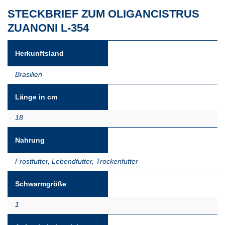
STECKBRIEF ZUM OLIGANCISTRUS
ZUANONI L-354
Herkunftsland
Brasilien
Länge in cm
18
Nahrung
Frostfutter
,
Lebendfutter
,
Trockenfutter
Schwarmgröße
1