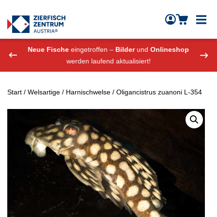
Zierfisch Aquarium Austria
Zum Inhalt springen
eshop
Neue Fische
eingetroffen –
Bilder
und
Onlineshop
Neue
werden laufend aktualisiert!
Start
/
Welsartige
/
Harnischwelse
/ Oligancistrus zuanoni L-354