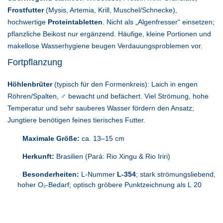
Frostfutter
(Mysis, Artemia, Krill, Muschel/Schnecke),
hochwertige
Proteintabletten
. Nicht als „Algenfresser“ einsetzen;
pflanzliche Beikost nur ergänzend. Häufige, kleine Portionen und
makellose Wasserhygiene beugen Verdauungsproblemen vor.
Fortpflanzung
Höhlenbrüter
(typisch für den Formenkreis): Laich in engen
Röhren/Spalten, ♂ bewacht und befächert. Viel Strömung, hohe
Temperatur und sehr sauberes Wasser fördern den Ansatz;
Jungtiere benötigen feines tierisches Futter.
Maximale Größe:
ca. 13–15 cm
Herkunft:
Brasilien (Pará: Rio Xingu & Rio Iriri)
Besonderheiten:
L-Nummer
L-354
; stark strömungsliebend,
hoher O₂-Bedarf; optisch gröbere Punktzeichnung als L 20