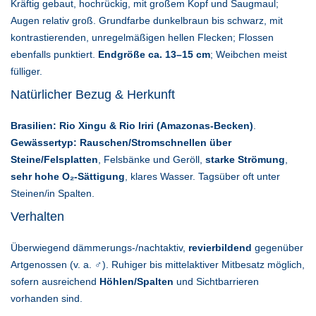
Kräftig gebaut, hochrückig, mit großem Kopf und Saugmaul;
Augen relativ groß. Grundfarbe dunkelbraun bis schwarz, mit
kontrastierenden, unregelmäßigen hellen Flecken; Flossen
ebenfalls punktiert.
Endgröße ca. 13–15 cm
; Weibchen meist
fülliger.
Natürlicher Bezug & Herkunft
Brasilien: Rio Xingu & Rio Iriri (Amazonas-Becken)
.
Gewässertyp:
Rauschen/Stromschnellen über
Steine/Felsplatten
, Felsbänke und Geröll,
starke Strömung
,
sehr hohe O₂-Sättigung
, klares Wasser. Tagsüber oft unter
Steinen/in Spalten.
Verhalten
Überwiegend dämmerungs-/nachtaktiv,
revierbildend
gegenüber
Artgenossen (v. a. ♂). Ruhiger bis mittelaktiver Mitbesatz möglich,
sofern ausreichend
Höhlen/Spalten
und Sichtbarrieren
vorhanden sind.