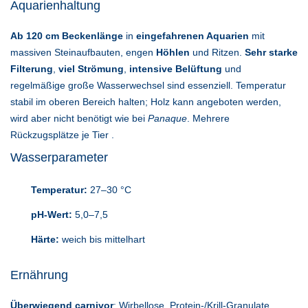
Aquarienhaltung
Ab 120 cm Beckenlänge
in
eingefahrenen Aquarien
mit
massiven Steinaufbauten, engen
Höhlen
und Ritzen.
Sehr starke
Filterung
,
viel Strömung
,
intensive Belüftung
und
regelmäßige große Wasserwechsel sind essenziell. Temperatur
stabil im oberen Bereich halten; Holz kann angeboten werden,
wird aber nicht benötigt wie bei
Panaque
. Mehrere
Rückzugsplätze je Tier .
Wasserparameter
Temperatur:
27–30 °C
pH-Wert:
5,0–7,5
Härte:
weich bis mittelhart
Ernährung
Überwiegend carnivor
: Wirbellose, Protein-/Krill-Granulate,