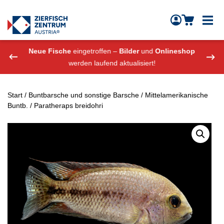
Zierfisch Aquarium Austria
Zum Inhalt springen
eshop
Neue Fische
eingetroffen –
Bilder
und
Onlineshop
Neue
werden laufend aktualisiert!
Start
/
Buntbarsche und sonstige Barsche
/
Mittelamerikanische
Buntb.
/ Paratheraps breidohri