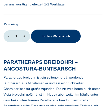
bei uns vorrätig | Lieferzeit 1-2 Werktage
15 vorrätig
Paratheraps
-
+
In den Warenkorb
breidohri
Menge
PARATHERAPS BREIDOHRI –
ANGOSTURA-BUNTBARSCH
Paratheraps breidohri ist ein seltener, groß werdender
Buntbarsch aus Mittelamerika und ein eindrucksvoller
Charakterfisch für große Aquarien. Die Art wird heute auch unter
Vieja breidohri geführt, ist im Hobby aber weiterhin häufig unter
dem bekannten Namen Paratheraps breidohri anzutreffen.
Besonders adulte Tiere zeigen eine sehr attraktive Färbung mit