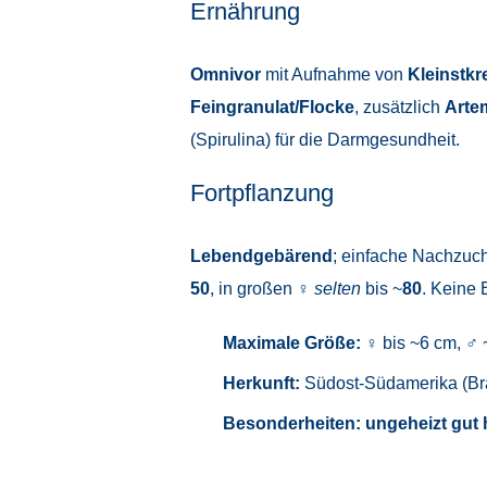
Ernährung
Omnivor
mit Aufnahme von
Kleinstkr
Feingranulat/Flocke
, zusätzlich
Arte
(Spirulina) für die Darmgesundheit.
Fortpflanzung
Lebendgebärend
; einfache Nachzuch
50
, in großen ♀
selten
bis ~
80
. Keine 
Maximale Größe:
♀ bis ~6 cm, ♂ 
Herkunft:
Südost-Südamerika (Bra
Besonderheiten:
ungeheizt gut 