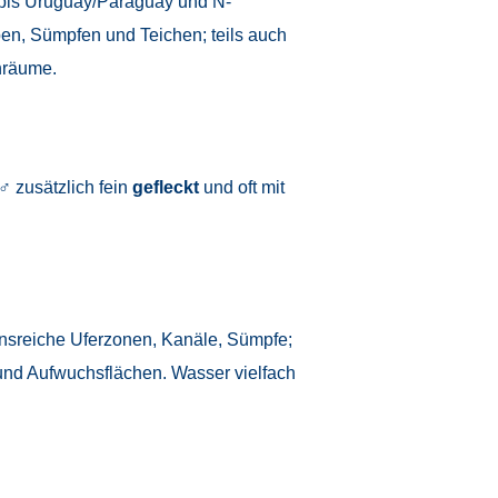
 bis Uruguay/Paraguay und N-
ben, Sümpfen und Teichen; teils auch
räume.
 zusätzlich fein
gefleckt
und oft mit
nsreiche Uferzonen, Kanäle, Sümpfe;
nd Aufwuchsflächen. Wasser vielfach