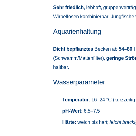
Sehr friedlich
, lebhaft, gruppenverträ
Wirbellosen kombinierbar; Jungfische w
Aquarienhaltung
Dicht bepflanztes
Becken ab
54–80 l
(Schwamm/Mattenfilter),
geringe Str
haltbar.
Wasserparameter
Temperatur:
16–24 °C (kurzzeitig 
pH-Wert:
6,5–7,5
Härte:
weich bis hart;
leicht brac