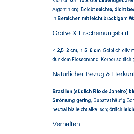
Kleiner, sehr robuster
Lebendgebäre
Argentinien). Belebt
seichte, dicht 
in
Bereichen mit leicht brackigem W
Größe & Erscheinungsbild
♂
2,5–3 cm
, ♀
5–6 cm
. Gelblich-oliv 
dunklem Flossenrand. Körper seitlich g
Natürlicher Bezug & Herkunf
Brasilien (südlich Rio de Janeiro) 
Strömung gering
, Substrat häufig S
neutral bis leicht alkalisch; örtlich
leic
Verhalten