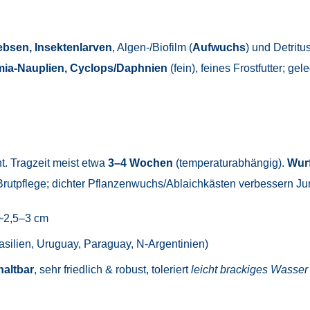
ebsen, Insektenlarven
, Algen-/Biofilm (
Aufwuchs
) und Detritu
mia-Nauplien, Cyclops/Daphnien
(fein), feines Frostfutter; gel
t. Tragzeit meist etwa
3–4 Wochen
(temperaturabhängig).
Wur
Brutpflege; dichter Pflanzenwuchs/Ablaichkästen verbessern 
~2,5–3 cm
silien, Uruguay, Paraguay, N-Argentinien)
haltbar
, sehr friedlich & robust, toleriert
leicht brackiges Wasser