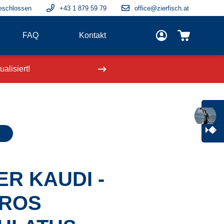
eschlossen
+43 1 879 59 79
office@zierfisch.at
FAQ
Kontakt
alisiert!
Neue Fische
einge
R KAUDI -
ROS