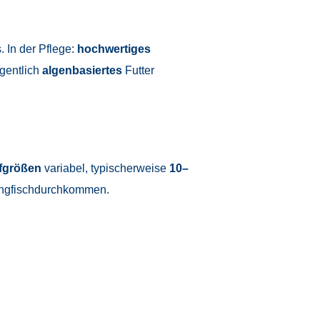
s. In der Pflege:
hochwertiges
egentlich
algenbasiertes
Futter
fgrößen
variabel, typischerweise
10–
Jungfischdurchkommen.