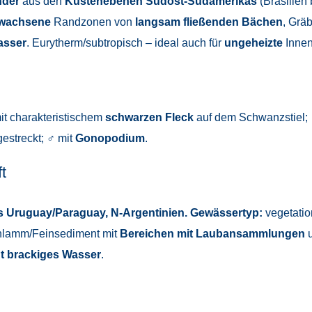
nder
aus den
Küstenebenen Südost-Südamerikas
(Brasilien
bewachsene
Randzonen von
langsam fließenden Bächen
, Grä
asser
. Eurytherm/subtropisch – ideal auch für
ungeheizte
Innen
mit charakteristischem
schwarzen Fleck
auf dem Schwanzstiel; ♂
estreckt; ♂ mit
Gonopodium
.
t
bis Uruguay/Paraguay, N-Argentinien.
Gewässertyp:
vegetatio
chlamm/Feinsediment mit
Bereichen mit Laubansammlungen
u
ht brackiges Wasser
.