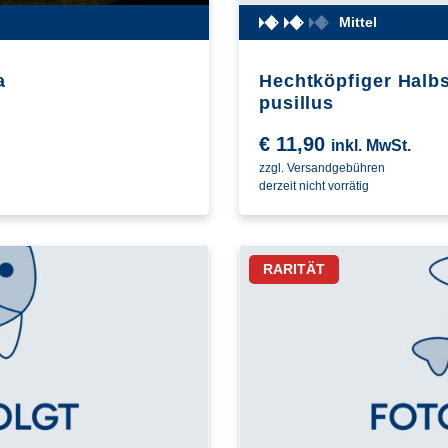
Mittel
a
Hechtköpfiger Halb
pusillus
€
11,90
inkl. MwSt.
zzgl. Versandgebühren
derzeit nicht vorrätig
RARITÄT