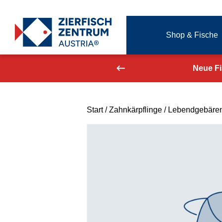
Zierfisch Aquarium Austria
Shop & Fische
Zum Inhalt springen
aufend aktualisiert!
Neue F
Start
/
Zahnkärpflinge
/
Lebendgebäre