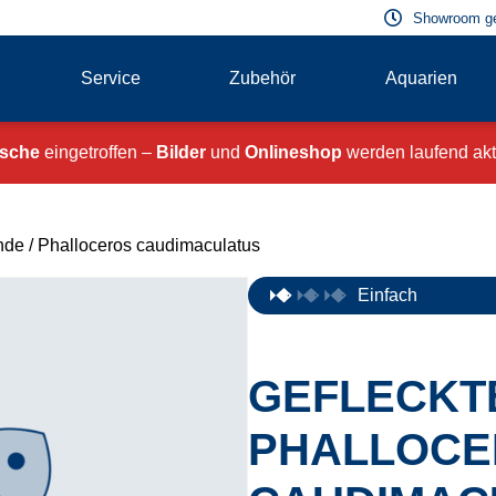
Showroom g
Service
Zubehör
Aquarien
ische
eingetroffen –
Bilder
und
Onlineshop
werden laufend aktu
nde
/ Phalloceros caudimaculatus
Einfach
GEFLECKTE
PHALLOCE