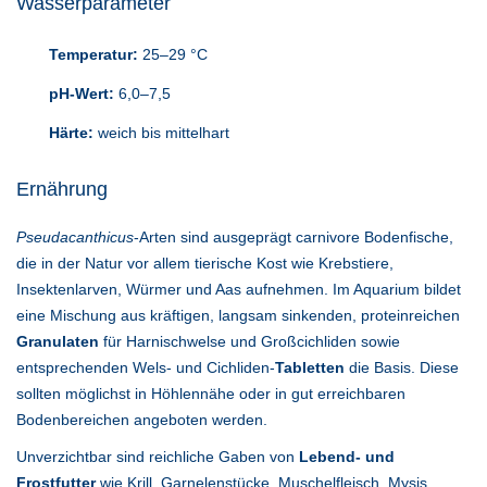
Wasserparameter
Temperatur:
25–29 °C
pH-Wert:
6,0–7,5
Härte:
weich bis mittelhart
Ernährung
Pseudacanthicus
-Arten sind ausgeprägt carnivore Bodenfische,
die in der Natur vor allem tierische Kost wie Krebstiere,
Insektenlarven, Würmer und Aas aufnehmen. Im Aquarium bildet
eine Mischung aus kräftigen, langsam sinkenden, proteinreichen
Granulaten
für Harnischwelse und Großcichliden sowie
entsprechenden Wels- und Cichliden-
Tabletten
die Basis. Diese
sollten möglichst in Höhlennähe oder in gut erreichbaren
Bodenbereichen angeboten werden.
Unverzichtbar sind reichliche Gaben von
Lebend- und
Frostfutter
wie Krill, Garnelenstücke, Muschelfleisch, Mysis,