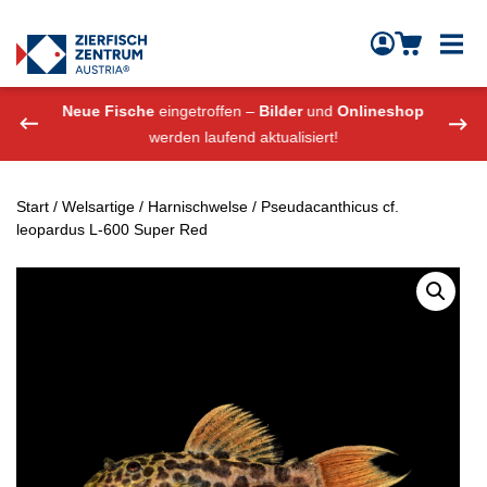
Zierfisch Aquarium Austria
Zum Inhalt springen
eshop
Neue Fische
eingetroffen –
Bilder
und
Onlineshop
Neue
werden laufend aktualisiert!
Start
/
Welsartige
/
Harnischwelse
/ Pseudacanthicus cf.
leopardus L-600 Super Red