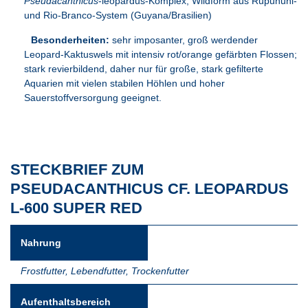
Pseudacanthicus
-leopardus-Komplex; Wildform aus Rupununi-
und Rio-Branco-System (Guyana/Brasilien)
Besonderheiten:
sehr imposanter, groß werdender
Leopard-Kaktuswels mit intensiv rot/orange gefärbten Flossen;
stark revierbildend, daher nur für große, stark gefilterte
Aquarien mit vielen stabilen Höhlen und hoher
Sauerstoffversorgung geeignet.
STECKBRIEF ZUM
PSEUDACANTHICUS CF. LEOPARDUS
L-600 SUPER RED
Nahrung
Frostfutter
,
Lebendfutter
,
Trockenfutter
Aufenthaltsbereich