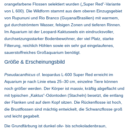
orangefarbene Flossen selektiert wurden („Super Red“-Variante
von L 600). Die Wildform stammt aus dem oberen Einzugsgebiet
von Rupununi und Rio Branco (Guyana/Brasilien) mit warmem,
gut durchströmtem Wasser, felsigen Zonen und tieferen Rinnen.
Im Aquarium ist der Leopard-Kaktuswels ein eindrucksvoller,
durchsetzungsstarker Bodenbewohner, der viel Platz, starke
Filterung, reichlich Höhlen sowie ein sehr gut eingelaufenes,
sauerstoffreiches Großaquarium benötigt.
Größe & Erscheinungsbild
Pseudacanthicus
cf. leopardus L-600 Super Red erreicht im
Aquarium je nach Linie etwa 25–30 cm, einzelne Tiere können
noch größer werden. Der Körper ist massiv, kräftig abgeflacht und
mit typischen „Kaktus“-Odontoden (Stacheln) besetzt, die entlang
der Flanken und auf dem Kopf sitzen. Die Rückenflosse ist hoch,
die Brustflossen sind mächtig entwickelt, die Schwanzflosse groß
und leicht gegabelt.
Die Grundfärbung ist dunkel oliv- bis schokoladenbraun,