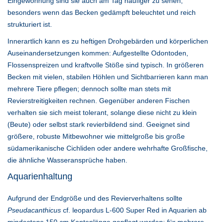
Eingewöhnung sind sie auch am Tag häufiger zu sehen,
besonders wenn das Becken gedämpft beleuchtet und reich
strukturiert ist.
Innerartlich kann es zu heftigen Drohgebärden und körperlichen
Auseinandersetzungen kommen: Aufgestellte Odontoden,
Flossenspreizen und kraftvolle Stöße sind typisch. In größeren
Becken mit vielen, stabilen Höhlen und Sichtbarrieren kann man
mehrere Tiere pflegen; dennoch sollte man stets mit
Revierstreitigkeiten rechnen. Gegenüber anderen Fischen
verhalten sie sich meist tolerant, solange diese nicht zu klein
(Beute) oder selbst stark revierbildend sind. Geeignet sind
größere, robuste Mitbewohner wie mittelgroße bis große
südamerikanische Cichliden oder andere wehrhafte Großfische,
die ähnliche Wasseransprüche haben.
Aquarienhaltung
Aufgrund der Endgröße und des Revierverhaltens sollte
Pseudacanthicus
cf. leopardus L-600 Super Red in Aquarien ab
mindestens 150 cm Kantenlänge gepflegt werden; für mehrere