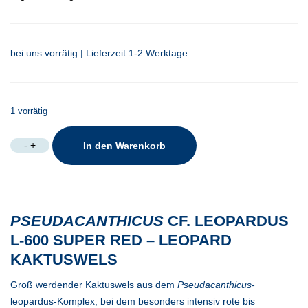
bei uns vorrätig | Lieferzeit 1-2 Werktage
1 vorrätig
Pseudacanthicus
-
+
In den Warenkorb
cf.
leopardus
L-
600
Super
PSEUDACANTHICUS
CF. LEOPARDUS
Red
L-600 SUPER RED – LEOPARD
Menge
KAKTUSWELS
Groß werdender Kaktuswels aus dem
Pseudacanthicus
-
leopardus-Komplex, bei dem besonders intensiv rote bis