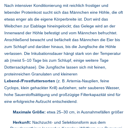
Nach intensiver Konditionierung mit reichlich frostiger und
lebender Proteinkost sucht sich das Männchen eine Höhle, die oft
etwas enger als die eigene Körperbreite ist. Dort wird das
Weibchen zur Eiablage hineingelockt; das Gelege wird an der
Innenwand der Höhle befestigt und vom Männchen befruchtet.
Anschließend bewacht und befächelt das Männchen die Eier bis
zum Schlupf und darüber hinaus, bis die Jungfische die Höhle
verlassen. Die Inkubationsdauer hängt stark von der Temperatur
ab (meist 5–10 Tage bis zum Schlupf, einige weitere Tage
Dottersackphase). Die Jungfische lassen sich mit feinen,
proteinreichen Granulaten und kleineren
Lebend-/Frostfuttersorten
(z. B. Artemia-Nauplien, feine
Cyclops, klein gehackter Krill) aufziehen; sehr sauberes Wasser,
hohe Sauerstoffsättigung und großzügige Filterkapazität sind für
eine erfolgreiche Aufzucht entscheidend.
Maximale Größe:
etwa 25–30 cm, in Ausnahmefällen größer
Herkunft:
Nachzucht- und Selektionsform aus dem