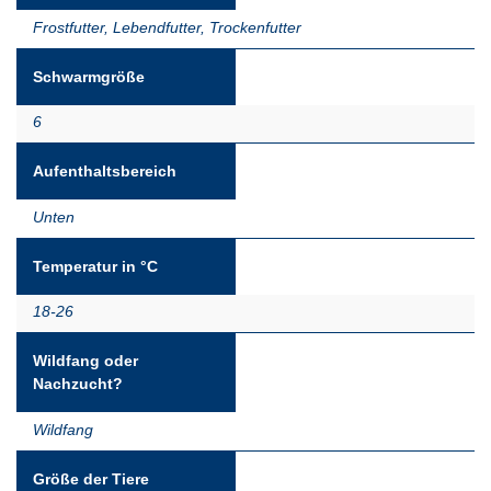
Frostfutter
,
Lebendfutter
,
Trockenfutter
Schwarmgröße
6
Aufenthaltsbereich
Unten
Temperatur in °C
18-26
Wildfang oder
Nachzucht?
Wildfang
Größe der Tiere