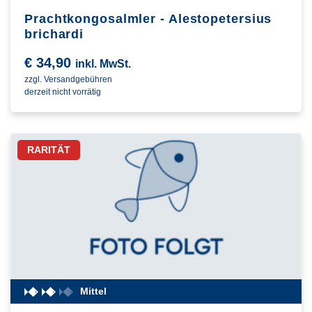
Prachtkongosalmler - Alestopetersius
brichardi
€
34,90
inkl. MwSt.
zzgl. Versandgebühren
derzeit nicht vorrätig
RARITÄT
Mittel