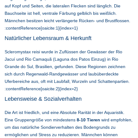
auf Kopf und Seiten, die lateralen Flecken sind länglich. Die
Bauchseite ist hell, ventrale Färbung gelblich bis weißlich.
Männchen besitzen leicht verlängerte Rücken- und Brustflossen.
:contentReference[oaicite:1]{index=1}
Natürlicher Lebensraum & Herkunft
Scleromystax reisi wurde in Zuflüssen der Gewässer der Rio
Jacuí und Rio Camaquã (Laguna dos Patos Einzug) in Rio
Grande do Sul, Brasilien, gefunden. Diese Regionen zeichnen
sich durch Regenwald-Randgewässer und laubüberdeckte
Uferbereiche aus, oft mit Laubfall, Wurzeln und Schattenpartien.
:contentReference[oaicite:2]{index=2}
Lebensweise & Sozialverhalten
Die Art ist friedlich, und eine Absolute Rarität in der Aquaristik.
Eine Gruppengröße von mindestens
8-10 Tieren
wird empfohlen,
um das natürliche Sondierverhalten des Bodengrunds zu
ermöglichen und Stress zu reduzieren. Männchen können