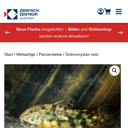
Zierfisch Aquarium Austria
Zum Inhalt springen
eshop
Neue Fische
eingetroffen –
Bilder
und
Onlineshop
Neue
werden laufend aktualisiert!
Start
/
Welsartige
/
Panzerwelse
/ Scleromystax reisi