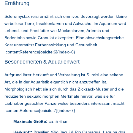
Ernährung
Scleromystax reisi ernährt sich omnivor. Bevorzugt werden kleine
wirbellose Tiere, Insektenlarven und Aufwuchs. Im Aquarium wird
Lebend- und Frostfutter wie Mückenlarven, Artemia und
Bodentabs sowie Granulat akzeptiert. Eine abwechslungsreiche
Kost unterstützt Farbentwicklung und Gesundheit.
:contentReference[oaicite:6]{index=6}
Besonderheiten & Aquarienwert
Aufgrund ihrer Herkunft und Verbreitung ist S. reisi eine seltene
Art, die in der Aquaristik eigentlich nicht anzutreffen ist.
Morphologisch hebt sie sich durch das Zickzack-Muster und die
reduzierten sexualdimorphen Merkmale hervor, was sie für
Liebhaber gesuchter Panzerwelse besonders interessant macht.
:contentReference[oaicite:7]{index=7}
Maximale Größe:
ca. 5-6 cm
Herkunft:
Brasilien (Rio Jacuí & Rio Camaquã, Laguna dos