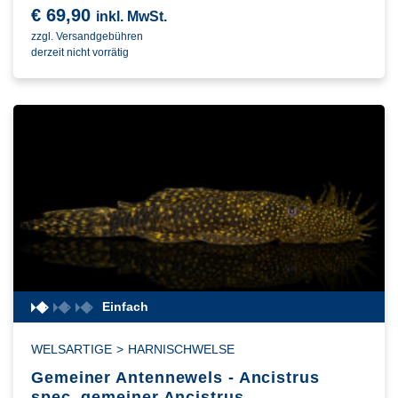
€
69,90
inkl. MwSt.
zzgl. Versandgebühren
derzeit nicht vorrätig
Einfach
WELSARTIGE
>
HARNISCHWELSE
Gemeiner Antennewels - Ancistrus
spec. gemeiner Ancistrus