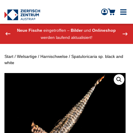
Zierfisch Aquarium Austria
Zum Inhalt springen
eshop
Neue Fische
eingetroffen –
Bilder
und
Onlineshop
Neue
werden laufend aktualisiert!
Start
/
Welsartige
/
Harnischwelse
/ Spatuloricaria sp. black and
white