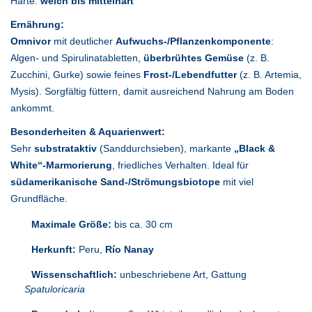
Härte:
weich bis mittelhart
Ernährung:
Omnivor
mit deutlicher
Aufwuchs-/Pflanzenkomponente
:
Algen- und Spirulinatabletten,
überbrühtes Gemüse
(z. B.
Zucchini, Gurke) sowie feines
Frost-/Lebendfutter
(z. B. Artemia,
Mysis). Sorgfältig füttern, damit ausreichend Nahrung am Boden
ankommt.
Besonderheiten & Aquarienwert:
Sehr
substrataktiv
(Sanddurchsieben), markante
„Black &
White“-Marmorierung
, friedliches Verhalten. Ideal für
südamerikanische Sand-/Strömungsbiotope
mit viel
Grundfläche.
Maximale Größe:
bis ca. 30 cm
Herkunft:
Peru,
Río Nanay
Wissenschaftlich:
unbeschriebene Art, Gattung
Spatuloricaria