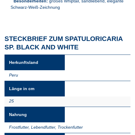
Besonderheiten:
großes Whiptail, sandliebend, elegante
Schwarz-Weiß-Zeichnung
STECKBRIEF ZUM SPATULORICARIA
SP. BLACK AND WHITE
Herkunftsland
Peru
Länge in cm
25
Nahrung
Frostfutter
,
Lebendfutter
,
Trockenfutter