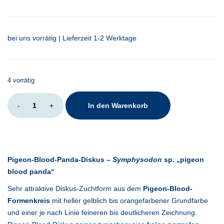
bei uns vorrätig | Lieferzeit 1-2 Werktage
4 vorrätig
Symphysodon
-
+
In den Warenkorb
sp.
pigeon
blood
panda
Menge
Pigeon-Blood-Panda-Diskus –
Symphysodon
sp. „pigeon
blood panda“
Sehr attraktive Diskus-Zuchtform aus dem
Pigeon-Blood-
Formenkreis
mit heller gelblich bis orangefarbener Grundfarbe
und einer je nach Linie feineren bis deutlicheren Zeichnung.