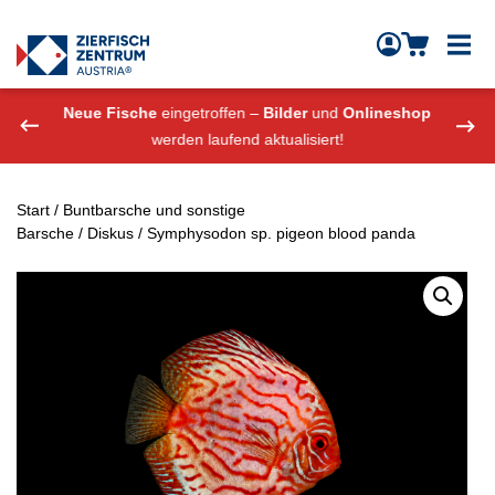
Zierfisch Aquarium Austria
Zum Inhalt springen
eshop
Neue Fische
eingetroffen –
Bilder
und
Onlineshop
Neue
werden laufend aktualisiert!
Start
/
Buntbarsche und sonstige
Barsche
/
Diskus
/ Symphysodon sp. pigeon blood panda