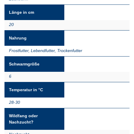
Länge in cm
20
Nahrung
Frostfutter
,
Lebendfutter
,
Trockenfutter
Schwarmgröße
6
Temperatur in °C
28-30
Wildfang oder
Nachzucht?