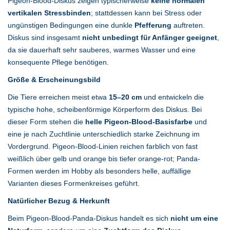
Pigeon-Blood-Diskus zeigen typischerweise
keine normalen
vertikalen Stressbinden
; stattdessen kann bei Stress oder
ungünstigen Bedingungen eine dunkle
Pfefferung
auftreten.
Diskus sind insgesamt
nicht unbedingt für Anfänger geeignet
,
da sie dauerhaft sehr sauberes, warmes Wasser und eine
konsequente Pflege benötigen.
Größe & Erscheinungsbild
Die Tiere erreichen meist etwa
15–20 cm
und entwickeln die
typische hohe, scheibenförmige Körperform des Diskus. Bei
dieser Form stehen die
helle Pigeon-Blood-Basisfarbe
und
eine je nach Zuchtlinie unterschiedlich starke Zeichnung im
Vordergrund. Pigeon-Blood-Linien reichen farblich von fast
weißlich über gelb und orange bis tiefer orange-rot; Panda-
Formen werden im Hobby als besonders helle, auffällige
Varianten dieses Formenkreises geführt.
Natürlicher Bezug & Herkunft
Beim Pigeon-Blood-Panda-Diskus handelt es sich
nicht um eine