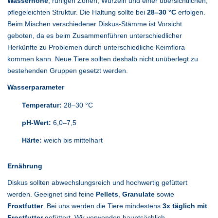
Wasserhöhe
, ruhigen Zonen, Wurzeln und einer übersichtlichen,
pflegeleichten Struktur. Die Haltung sollte bei
28–30 °C
erfolgen.
Beim Mischen verschiedener Diskus-Stämme ist Vorsicht
geboten, da es beim Zusammenführen unterschiedlicher
Herkünfte zu Problemen durch unterschiedliche Keimflora
kommen kann. Neue Tiere sollten deshalb nicht unüberlegt zu
bestehenden Gruppen gesetzt werden.
Wasserparameter
Temperatur:
28–30 °C
pH-Wert:
6,0–7,5
Härte:
weich bis mittelhart
Ernährung
Diskus sollten abwechslungsreich und hochwertig gefüttert
werden. Geeignet sind feine
Pellets
,
Granulate
sowie
Frostfutter
. Bei uns werden die Tiere mindestens
3x täglich mit
Frostfutter
gefüttert. Wir verwenden hauptsächlich