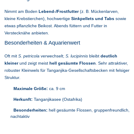
Nimmt am Boden
Lebend-/Frostfutter
(z. B. Mückenlarven,
kleine Krebstierchen), hochwertige
Sinkpellets und Tabs
sowie
etwas pflanzliche Beikost. Abends füttern und Futter in
Verstecknähe anbieten.
Besonderheiten & Aquarienwert
Oft mit
S. petricola
verwechselt;
S. lucipinnis
bleibt
deutlich
kleiner
und zeigt meist
hell gesäumte Flossen
. Sehr attraktiver,
robuster Kleinwels für Tanganjika-Gesellschaftsbecken mit felsiger
Struktur.
Maximale Größe:
ca. 9 cm
Herkunft:
Tanganjikasee (Ostafrika)
Besonderheiten:
hell gesäumte Flossen, gruppenfreundlich,
nachtaktiv