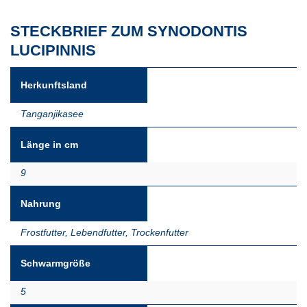
STECKBRIEF ZUM SYNODONTIS
LUCIPINNIS
Herkunftsland
Tanganjikasee
Länge in cm
9
Nahrung
Frostfutter
,
Lebendfutter
,
Trockenfutter
Schwarmgröße
5