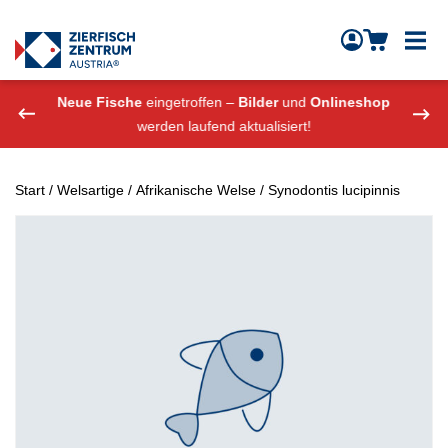
Zierfisch Aquarium Austria
Zum Inhalt springen
eshop
Neue Fische
eingetroffen –
Bilder
und
Onlineshop
Neue
werden laufend aktualisiert!
Start
/
Welsartige
/
Afrikanische Welse
/ Synodontis lucipinnis