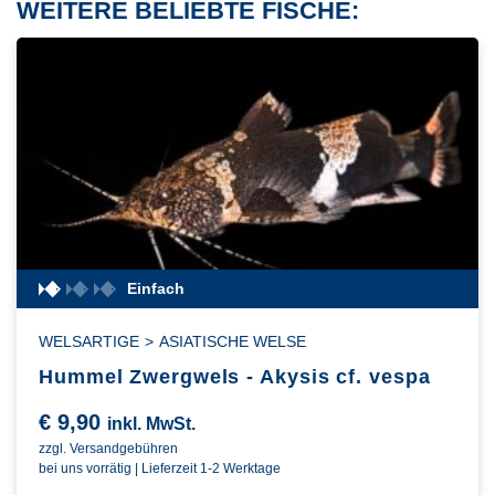
WEITERE BELIEBTE FISCHE:
Einfach
WELSARTIGE
>
ASIATISCHE WELSE
Hummel Zwergwels - Akysis cf. vespa
€
9,90
inkl. MwSt.
zzgl. Versandgebühren
bei uns vorrätig | Lieferzeit 1-2 Werktage