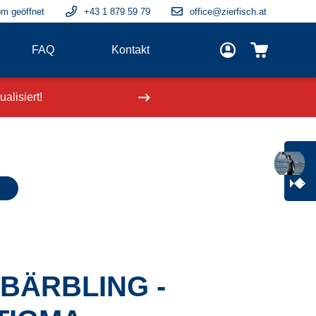
m geöffnet
+43 1 879 59 79
office@zierfisch.at
FAQ
Kontakt
alisiert!
Neue Fische
einge
BÄRBLING -