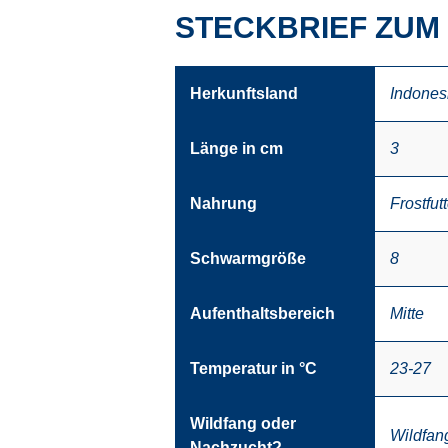
STECKBRIEF ZUM
Herkunftsland
Indones
Länge in cm
3
Nahrung
Frostfutt
Schwarmgröße
8
Aufenthaltsbereich
Mitte
Temperatur in °C
23-27
Wildfang oder
Wildfan
Nachzucht?