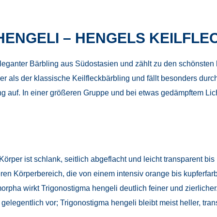
HENGELI – HENGELS KEILFL
, eleganter Bärbling aus Südostasien und zählt zu den schönsten
cher als der klassische Keilfleckbärbling und fällt besonders d
g auf. In einer größeren Gruppe und bei etwas gedämpftem Licht
örper ist schlank, seitlich abgeflacht und leicht transparent bis 
ren Körperbereich, die von einem intensiv orange bis kupferfarb
rpha wirkt Trigonostigma hengeli deutlich feiner und zierliche
legentlich vor; Trigonostigma hengeli bleibt meist heller, tran