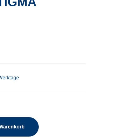
TIGMA
 Werktage
 Warenkorb