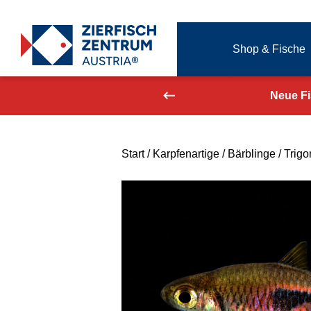
Zierfisch Aquarium Austria
Shop & Fische
Zum Inhalt springen
aufend aktualisiert!
Neue F
Start
/
Karpfenartige
/
Bärblinge
/ Trig