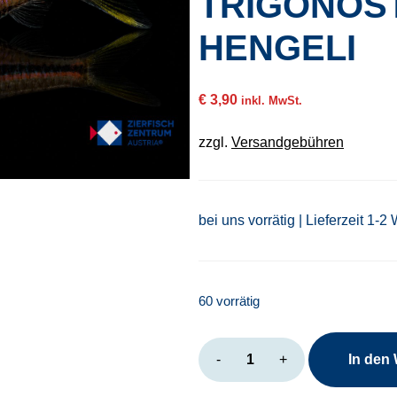
TRIGONOS
HENGELI
€
3,90
inkl. MwSt.
zzgl.
Versandgebühren
bei uns vorrätig | Lieferzeit 1-2
60 vorrätig
Trigonostigma
-
+
In den
hengeli
Menge