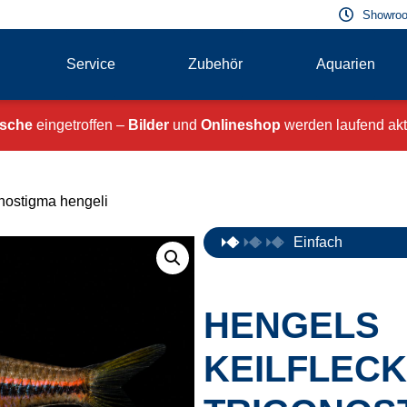
Showroo
Service
Zubehör
Aquarien
ische
eingetroffen –
Bilder
und
Onlineshop
werden laufend aktu
onostigma hengeli
Einfach
HENGELS
KEILFLECK