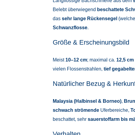
Langflossige Bachschmerle aus dem
Belebt überwiegend
beschattete Sc
das
sehr lange Rückensegel
(welche 
Schwanzflosse
.
Größe & Erscheinungsbild
Meist
10–12 cm
; maximal ca.
12,5 cm
vielen Flossenstrahlen,
tief gegabelt
Natürlicher Bezug & Herkunf
Malaysia (Halbinsel & Borneo)
,
Brun
schwach strömende
Uferbereiche,
T
beschattet, sehr
sauerstoffarm bis m
Verhalten