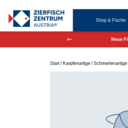
Zierfisch Aquarium Austria
Shop & Fische
Zum Inhalt springen
aufend aktualisiert!
Neue F
Start
/
Karpfenartige
/
Schmerlenartige