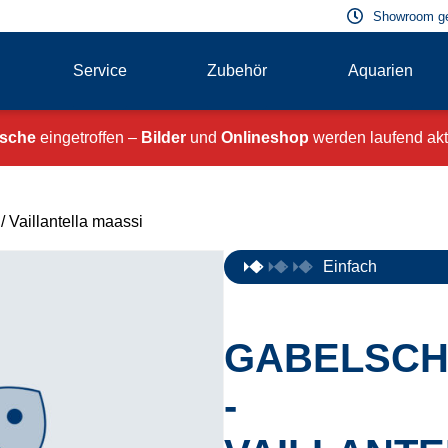
Showroom g
Service
Zubehör
Aquarien
ische
eingetroffen –
Bilder
und
Onlineshop
werden laufend aktu
/ Vaillantella maassi
Einfach
GABELSC
-