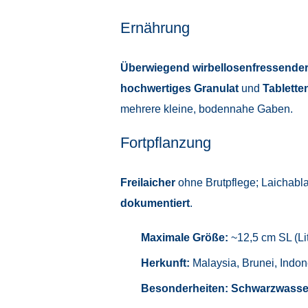
Ernährung
Überwiegend wirbellosenfressender
hochwertiges Granulat
und
Tablette
mehrere kleine, bodennahe Gaben.
Fortpflanzung
Freilaicher
ohne Brutpflege; Laichabla
dokumentiert
.
Maximale Größe:
~12,5 cm SL (Lit
Herkunft:
Malaysia, Brunei, Indon
Besonderheiten:
Schwarzwasse