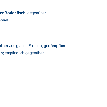
er Bodenfisch
, gegenüber
ohlen.
chen
aus glatten Steinen;
gedämpftes
en
; empfindlich gegenüber