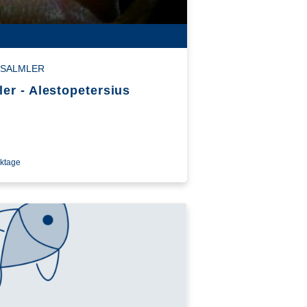
 SALMLER
r - Alestopetersius
rktage