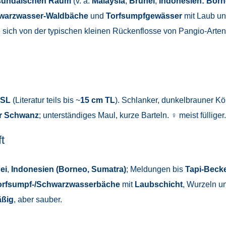
sundaischen Raum
(v. a.
Malaysia
,
Brunei
,
Indonesien: Bor
hwarzwasser-Waldbäche
und
Torfsumpfgewässer
mit Laub un
sich von der typischen kleinen Rückenflosse von Pangio-Arten 
 SL
(Literatur teils bis ~
15 cm TL
). Schlanker, dunkelbrauner Kö
er Schwanz
; unterständiges Maul, kurze Barteln. ♀ meist fülliger.
t
ei
,
Indonesien (Borneo, Sumatra)
; Meldungen bis
Tapi-Beck
orfsumpf-/Schwarzwasserbäche
mit
Laubschicht
, Wurzeln 
äßig
, aber sauber.