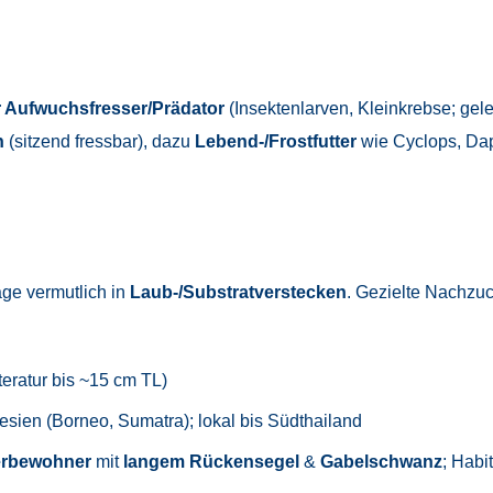
 Aufwuchsfresser/Prädator
(Insektenlarven, Kleinkrebse; gel
n
(sitzend fressbar), dazu
Lebend-/Frostfutter
wie Cyclops, Dap
ge vermutlich in
Laub-/Substratverstecken
. Gezielte Nachzu
eratur bis ~15 cm TL)
esien (Borneo, Sumatra); lokal bis Südthailand
rbewohner
mit
langem Rückensegel
&
Gabelschwanz
; Habi