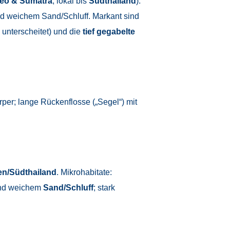
neo & Sumatra
; lokal bis
Südthailand
).
d weichem Sand/Schluff. Markant sind
unterscheitet) und die
tief gegabelte
rper; lange Rückenflosse („Segel“) mit
en/Südthailand
. Mikrohabitate:
und weichem
Sand/Schluff
; stark