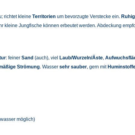
; richtet kleine
Territorien
um bevorzugte Verstecke ein.
Ruhig
ehr kleine Jungfische können erbeutet werden. Abdeckung empf
tur
: feiner
Sand
(auch), viel
Laub/Wurzeln/Äste
,
Aufwuchsflä
 mäßige Strömung
. Wasser
sehr sauber
, gern mit
Huminstoff
zwasser möglich)