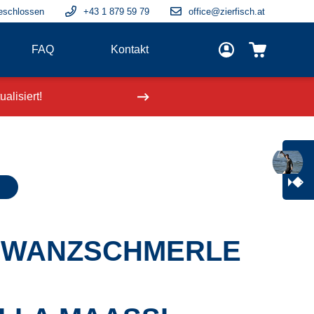
eschlossen
+43 1 879 59 79
office@zierfisch.at
FAQ
Kontakt
alisiert!
Neue Fische
einge
HWANZSCHMERLE