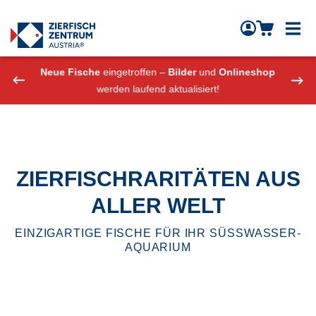
Zierfisch Aquarium Austria
Zum Inhalt springen
eshop
Neue Fische
eingetroffen –
Bilder
und
Onlineshop
Neue
werden laufend aktualisiert!
ZIERFISCHRARITÄTEN AUS
ALLER WELT
EINZIGARTIGE FISCHE FÜR IHR SÜSSWASSER-
AQUARIUM