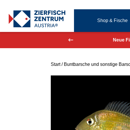
Zierfisch Aquarium Austria
Shop & Fische
Zum Inhalt springen
aufend aktualisiert!
Neue F
Start
/
Buntbarsche und sonstige Bars