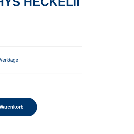
YS HECKELII
 Werktage
 Warenkorb