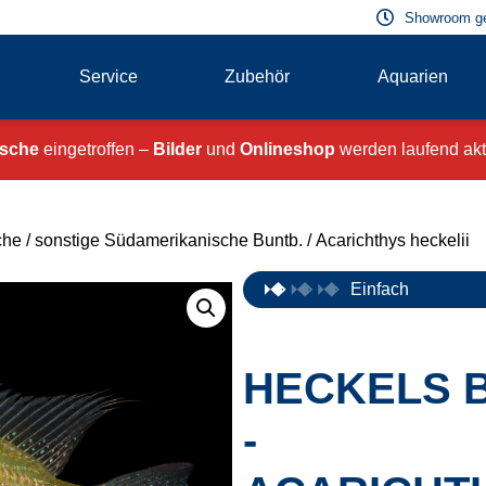
Showroom g
Service
Zubehör
Aquarien
ische
eingetroffen –
Bilder
und
Onlineshop
werden laufend aktu
che
/
sonstige Südamerikanische Buntb.
/ Acarichthys heckelii
Einfach
HECKELS 
-