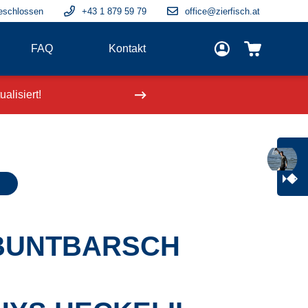
eschlossen
+43 1 879 59 79
office@zierfisch.at
FAQ
Kontakt
alisiert!
Neue Fische
einge
BUNTBARSCH