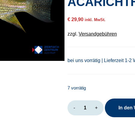
ACARICHTH
€
29,90
inkl. MwSt.
zzgl.
Versandgebühren
bei uns vorrätig | Lieferzeit 1-2
7 vorrätig
Acarichthys
-
+
In den
heckelii
Menge