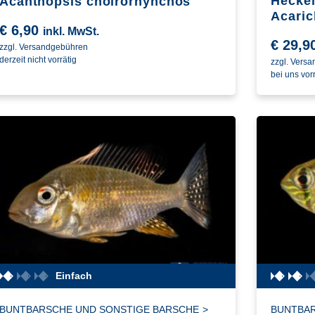
Heckel
Acanthopsis choirorhynchos
Acaric
€
6,90
inkl. MwSt.
€
29,9
zzgl. Versandgebühren
derzeit nicht vorrätig
zzgl. Vers
bei uns vorr
Einfach
BUNTBARSCHE UND SONSTIGE BARSCHE
>
BUNTBAR