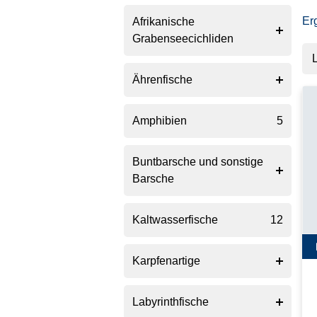
Er
Afrikanische
Grabenseecichliden
Malawicichliden Non-
Ährenfische
37
Mbunas
Regenbogenfische
Amphibien
20
5
Malawicichliden Mbunas
34
Blauaugen
Buntbarsche und sonstige
5
Tanganjikacichliden
Barsche
16
Reisfische
16
Erdfresser
Kaltwasserfische
26
12
Hechtbuntbarschartige
Karpfenartige
8
Westafrikanische
Bärblinge
Labyrinthfische
55
21