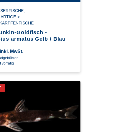
SERFISCHE
,
NARTIGE
>
KARPFENFISCHE
nkin-Goldfisch -
ius armatus Gelb / Blau
inkl. MwSt.
andgebühren
t vorrätig
T