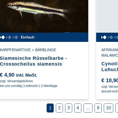
Einfach
KARPFENARTIGE
>
BÄRBLINGE
AFRIKAN
MALAWIC
Siamesische Rüsselbarbe -
Cynoti
Crossocheilus siamensis
Luhuc
€
4,90
inkl. MwSt.
€
10,9
zzgl. Versandgebühren
bei uns vorrätig | Lieferzeit 1-2 Werktage
zzgl. Vers
derzeit nich
1
2
3
4
…
9
10