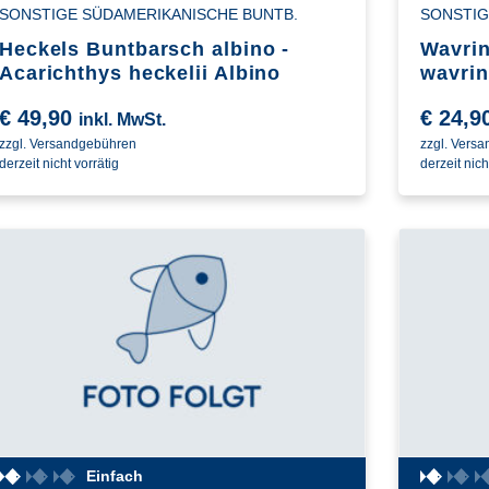
SONSTIGE SÜDAMERIKANISCHE BUNTB.
SONSTIG
Heckels Buntbarsch albino -
Wavrin
Acarichthys heckelii Albino
wavrin
€
49,90
€
24,9
inkl. MwSt.
zzgl. Versandgebühren
zzgl. Vers
derzeit nicht vorrätig
derzeit nich
Einfach