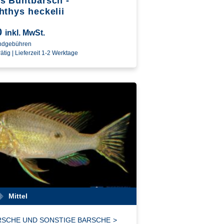
s Buntbarsch -
hthys heckelii
0
inkl. MwSt.
andgebühren
ätig | Lieferzeit 1-2 Werktage
Mittel
SCHE UND SONSTIGE BARSCHE
>