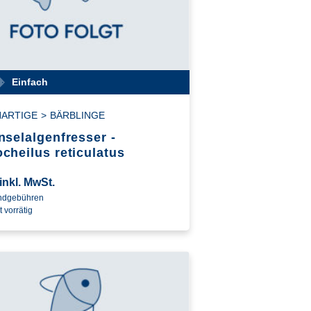
Einfach
NARTIGE
>
BÄRBLINGE
nselalgenfresser -
cheilus reticulatus
inkl. MwSt.
andgebühren
t vorrätig