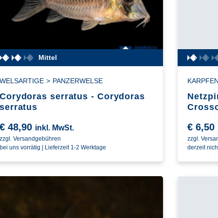
Mittel
WELSARTIGE
>
PANZERWELSE
KARPFE
Corydoras serratus - Corydoras
Netzpi
serratus
Crosso
€
48,90
€
6,50
inkl. MwSt.
zzgl. Versandgebühren
zzgl. Vers
bei uns vorrätig | Lieferzeit 1-2 Werktage
derzeit nich