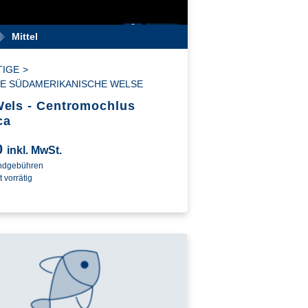
Mittel
TIGE
>
E SÜDAMERIKANISCHE WELSE
els - Centromochlus
ca
0
inkl. MwSt.
andgebühren
t vorrätig