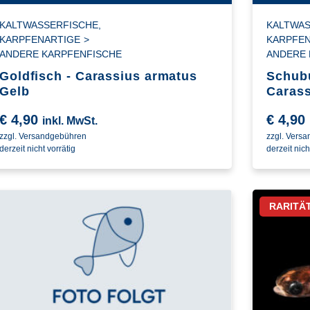
KALTWASSERFISCHE
,
KALTWAS
KARPFENARTIGE
>
KARPFE
ANDERE KARPFENFISCHE
ANDERE 
Goldfisch - Carassius armatus
Schubu
Gelb
Carass
€
4,90
€
4,90
inkl. MwSt.
zzgl. Versandgebühren
zzgl. Vers
derzeit nicht vorrätig
derzeit nich
RARITÄ