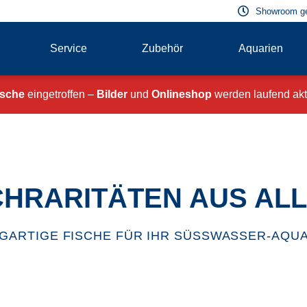
Showroom g
Service
Zubehör
Aquarien
ische
eingetroffen –
Bilder
und
Onlineshop
werden laufend aktu
CHRARITÄTEN AUS AL
IGARTIGE FISCHE FÜR IHR SÜSSWASSER-AQU