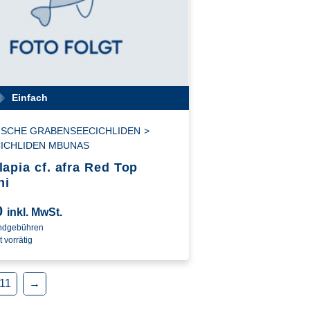
Einfach
ISCHE GRABENSEECICHLIDEN
>
ICHLIDEN MBUNAS
lapia cf. afra Red Top
hi
0
inkl. MwSt.
andgebühren
t vorrätig
11
→