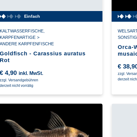
Einfach
KALTWASSERFISCHE
,
WELSAR
KARPFENARTIGE
>
SONSTIG
ANDERE KARPFENFISCHE
Orca-W
Goldfisch - Carassius auratus
musai
Rot
€
38,9
€
4,90
inkl. MwSt.
zzgl. Vers
derzeit nich
zzgl. Versandgebühren
derzeit nicht vorrätig