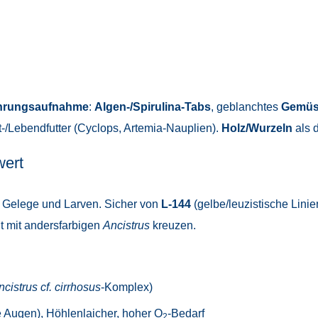
hrungsaufnahme
:
Algen-/Spirulina-Tabs
, geblanchtes
Gemüs
-/Lebendfutter (Cyclops, Artemia-Nauplien).
Holz/Wurzeln
als 
wert
 Gelege und Larven. Sicher von
L-144
(gelbe/leuzistische Lini
ht mit andersfarbigen
Ancistrus
kreuzen.
cistrus cf. cirrhosus
-Komplex)
e Augen), Höhlenlaicher, hoher O
-Bedarf
2