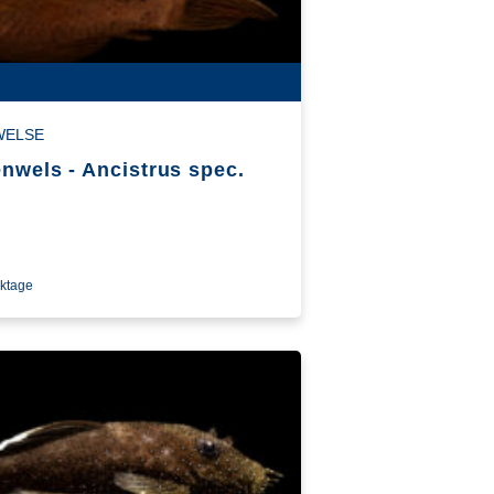
WELSE
nwels - Ancistrus spec.
rktage