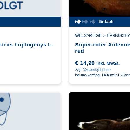
Einfach
WELSARTIGE
>
HARNISCH
strus hoplogenys L-
Super-roter Antenne
red
€
14,90
inkl. MwSt.
zzgl. Versandgebühren
bei uns vorrätig | Lieferzeit 1-2 We