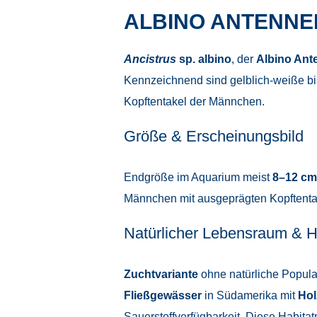
ALBINO ANTENNE
Ancistrus
sp. albino
, der
Albino Ant
Kennzeichnend sind gelblich-weiße b
Kopftentakel der Männchen.
Größe & Erscheinungsbild
Endgröße im Aquarium meist
8–12 cm
Männchen mit ausgeprägten Kopftentake
Natürlicher Lebensraum & H
Zuchtvariante
ohne natürliche Popula
Fließgewässer
in Südamerika mit
Hol
Sauerstoffverfügbarkeit. Diese Habita