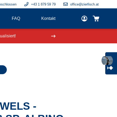
eschlossen
+43 1 879 59 79
office@zierfisch.at
FAQ
Kontakt
alisiert!
Neue Fische
einge
WELS -