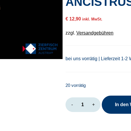
ANCISTRUS
€
12,90
inkl. MwSt.
zzgl.
Versandgebühren
bei uns vorrätig | Lieferzeit 1-2
20 vorrätig
Ancistrus
-
+
In den
sp.
albino
Menge