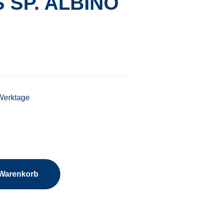
 SP. ALBINO
 Werktage
 Warenkorb