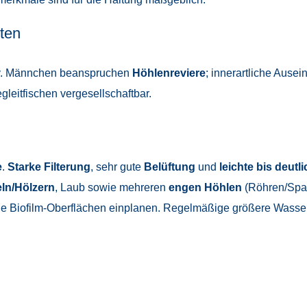
ten
v. Männchen beanspruchen
Höhlenreviere
; innerartliche Ause
egleitfischen vergesellschaftbar.
e
.
Starke Filterung
, sehr gute
Belüftung
und
leichte bis deut
ln/Hölzern
, Laub sowie mehreren
engen Höhlen
(Röhren/Spal
bile Biofilm-Oberflächen einplanen. Regelmäßige größere Wasse