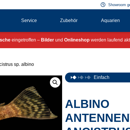
Showroom g
Service
Zubehör
Aquarien
ische
eingetroffen –
Bilder
und
Onlineshop
werden laufend aktu
istrus sp. albino
Einfach
ALBINO
ANTENNEN