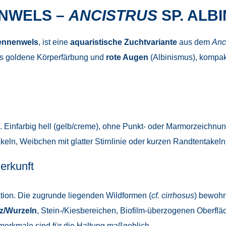
NWELS –
ANCISTRUS
SP. ALB
ennenwels
, ist eine
aquaristische Zuchtvariante
aus dem
Anci
is goldene Körperfärbung und
rote Augen
(Albinismus), kompak
. Einfarbig hell (gelb/creme), ohne Punkt- oder Marmorzeichnung
ln, Weibchen mit glatter Stirnlinie oder kurzen Randtentakeln
erkunft
tion. Die zugrunde liegenden Wildformen (
cf. cirrhosus
) bewohne
z/Wurzeln
, Stein-/Kiesbereichen, Biofilm-überzogenen Oberfl
tmerkmale sind für die Haltung maßgeblich.