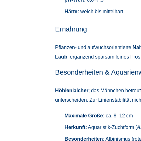
Härte:
weich bis mittelhart
Ernährung
Pflanzen- und aufwuchsorientierte
Na
Laub
; ergänzend sparsam feines Frost
Besonderheiten & Aquarien
Höhlenlaicher
; das Männchen betreut
unterscheiden. Zur Linienstabilität nic
Maximale Größe:
ca. 8–12 cm
Herkunft:
Aquaristik-Zuchtform (
An
Besonderheiten:
Albinismus (rot