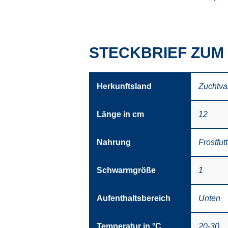
STECKBRIEF ZUM 
Herkunftsland
Zuchtva
Länge in cm
12
Nahrung
Frostfutt
Schwarmgröße
1
Aufenthaltsbereich
Unten
Temperatur in °C
20-30