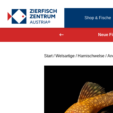
Zierfisch Aquarium Austria
Shop & Fische
Zum Inhalt springen
aufend aktualisiert!
Neue F
Start
/
Welsartige
/
Harnischwelse
/ Anc