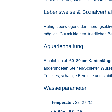
Lebensweise & Sozialverhal
Ruhig, überwiegend dämmerungsakti
möglich. Gut mit kleinen, friedlichen B
Aquarienhaltung
Empfohlen ab
60–80 cm Kantenläng
abgerundeten Steinen/Schiefer,
Wurze
Feinkies; schattige Bereiche und sta
Wasserparameter
Temperatur:
22–27 °C
pH-Wert:
6,0–7,5