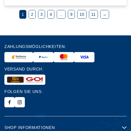
1
2
3
4
…
9
10
11
→
ZAHLUNGSMÖGLICHKEITEN:
VERSAND DURCH:
FOLGEN SIE UNS:
SHOP INFORMATIONEN