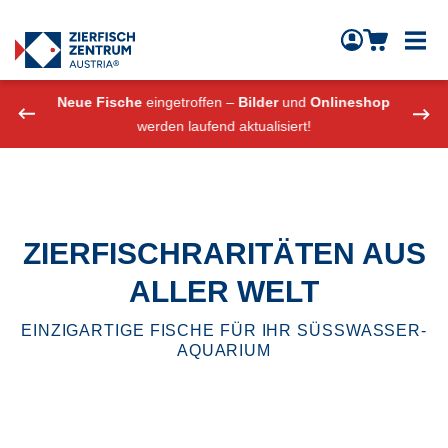
Zierfisch Aquarium Austria
Zum Inhalt springen
eshop
Neue Fische
eingetroffen –
Bilder
und
Onlineshop
Neue
werden laufend aktualisiert!
ZIERFISCHRARITÄTEN AUS
ALLER WELT
EINZIGARTIGE FISCHE FÜR IHR SÜSSWASSER-
AQUARIUM