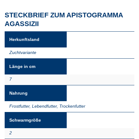
STECKBRIEF ZUM APISTOGRAMMA
AGASSIZII
Herkunftsland
Zuchtvariante
Länge in cm
7
Nahrung
Frostfutter
,
Lebendfutter
,
Trockenfutter
Schwarmgröße
2