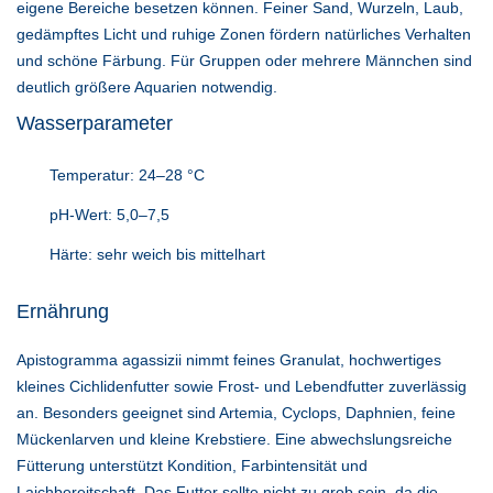
eigene Bereiche besetzen können. Feiner Sand, Wurzeln, Laub,
gedämpftes Licht und ruhige Zonen fördern natürliches Verhalten
und schöne Färbung. Für Gruppen oder mehrere Männchen sind
deutlich größere Aquarien notwendig.
Wasserparameter
Temperatur: 24–28 °C
pH-Wert: 5,0–7,5
Härte: sehr weich bis mittelhart
Ernährung
Apistogramma agassizii nimmt feines Granulat, hochwertiges
kleines Cichlidenfutter sowie Frost- und Lebendfutter zuverlässig
an. Besonders geeignet sind Artemia, Cyclops, Daphnien, feine
Mückenlarven und kleine Krebstiere. Eine abwechslungsreiche
Fütterung unterstützt Kondition, Farbintensität und
Laichbereitschaft. Das Futter sollte nicht zu grob sein, da die