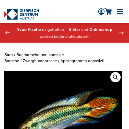
Zierfisch Aquarium Austria
Zum Inhalt springen
eshop
Neue Fische
eingetroffen –
Bilder
und
Onlineshop
Neue
werden laufend aktualisiert!
Start
/
Buntbarsche und sonstige
Barsche
/
Zwergbuntbarsche
/ Apistogramma agassizii