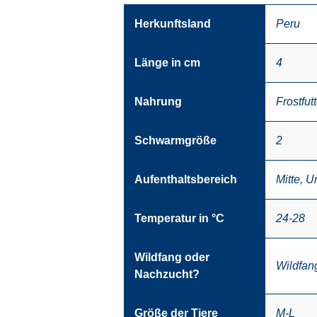
Herkunftsland
Peru
Länge in cm
4
Nahrung
Frostfutt
Schwarmgröße
2
Aufenthaltsbereich
Mitte
,
U
Temperatur in °C
24-28
Wildfang oder
Wildfan
Nachzucht?
Größe der Tiere
M-L