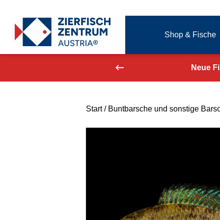
Zierfisch Aquarium Austria
Shop & Fische
Zum Inhalt springen
aufend aktualisiert!
Neue F
Start
/
Buntbarsche und sonstige Bars