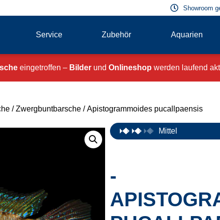
Showroom g
Service
Zubehör
Aquarien
ische
eingetroffen –
Bilder
und
Onlineshop
werden laufend aktu
che
/
Zwergbuntbarsche
/ Apistogrammoides pucallpaensis
Mittel
-
APISTOGR