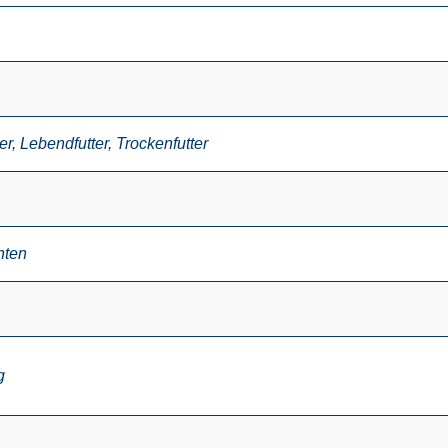
er
,
Lebendfutter
,
Trockenfutter
nten
g