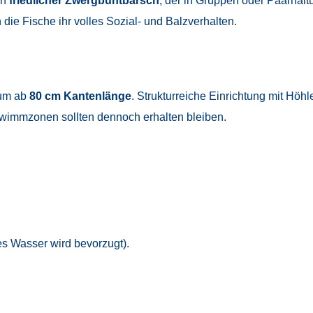
in
friedlicher Zwergbuntbarsch
, der in Gruppen oder Paarhalt
die Fische ihr volles Sozial- und Balzverhalten.
ium ab
80 cm Kantenlänge
. Strukturreiche Einrichtung mit Höh
hwimmzonen sollten dennoch erhalten bleiben.
es Wasser wird bevorzugt).