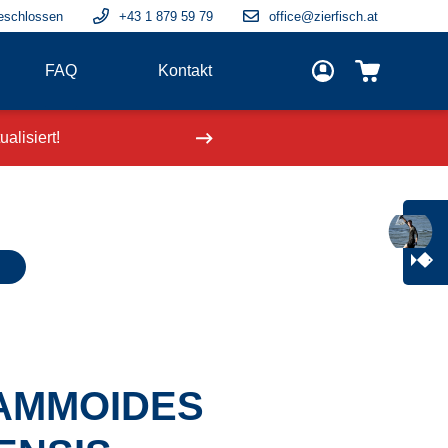
eschlossen
+43 1 879 59 79
office@zierfisch.at
FAQ
Kontakt
alisiert!
Neue Fische
einge
AMMOIDES