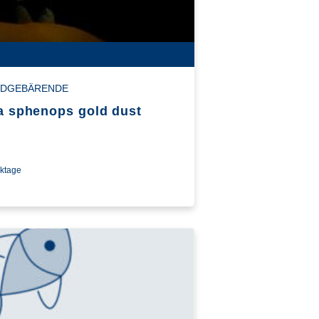
NDGEBÄRENDE
ia sphenops gold dust
rktage