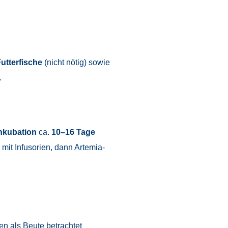
utterfische
(nicht nötig) sowie
.
nkubation
ca.
10–16 Tage
mit Infusorien, dann Artemia-
en als Beute betrachtet