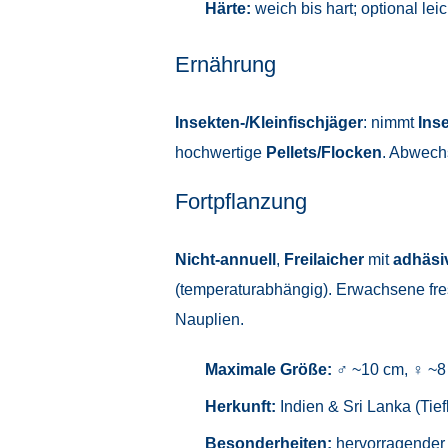
Härte:
weich bis hart; optional le
Ernährung
Insekten-/Kleinfischjäger
: nimmt
Ins
hochwertige
Pellets/Flocken
. Abwechs
Fortpflanzung
Nicht-annuell
,
Freilaicher
mit
adhäsi
(temperaturabhängig). Erwachsene fres
Nauplien.
Maximale Größe:
♂ ~10 cm, ♀ ~8
Herkunft:
Indien & Sri Lanka (Tief
Besonderheiten:
hervorragende