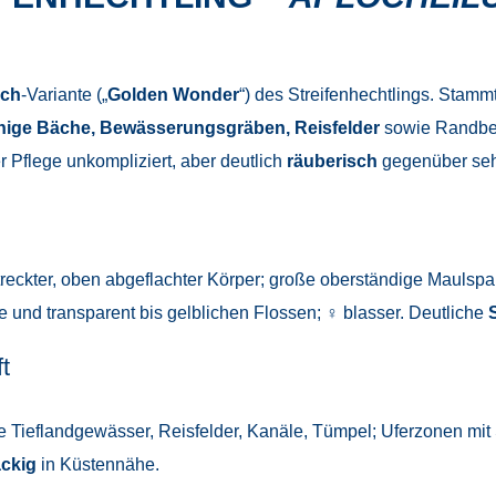
sch
-Variante („
Golden Wonder
“) des Streifenhechtlings. Stam
hige Bäche, Bewässerungsgräben, Reisfelder
sowie Randbe
er Pflege unkompliziert, aber deutlich
räuberisch
gegenüber sehr
treckter, oben abgeflachter Körper; große oberständige Maulspa
 und transparent bis gelblichen Flossen; ♀ blasser. Deutliche
t
de Tieflandgewässer, Reisfelder, Kanäle, Tümpel; Uferzonen m
ckig
in Küstennähe.