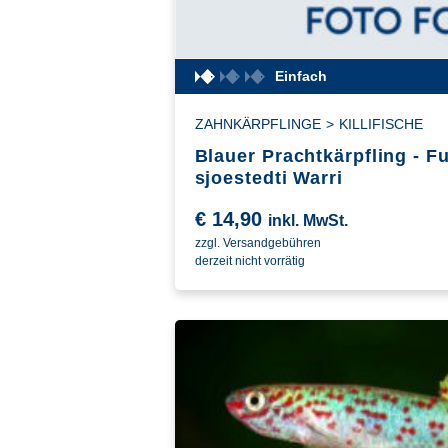
Einfach
ZAHNKÄRPFLINGE
>
KILLIFISCHE
Blauer Prachtkärpfling - 
sjoestedti Warri
€
14,90
inkl. MwSt.
zzgl. Versandgebühren
derzeit nicht vorrätig