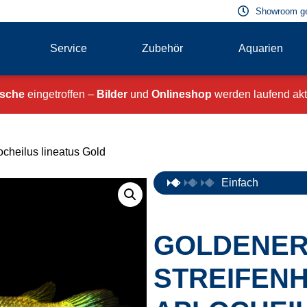
Showroom g
Service
Zubehör
Aquarien
ische
eingetroffen –
Bilder
und
Onlineshop
werden laufend aktu
ocheilus lineatus Gold
Einfach
GOLDENE
STREIFENH