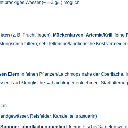
icht brackiges Wasser (~1–3 g/L) möglich
ekten
(z. B. Fruchtfliegen),
Mückenlarven
,
Artemia/Krill
, feine
F
lungsreich füttern; sehr fettreiche/landtierische Kost vermeiden
ven Eiern
in feinen Pflanzen/Laichmops nahe der Oberfläche.
I
sen Laich/Jungfische → Laichträger entnehmen. Startfütterung 
 cm
landgewässer, Reisfelder, Kanäle; teils ästuarin)
r
Springer
;
oberflächenorientiert
; kleine Fische/Garnelen werd