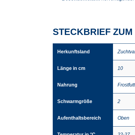
STECKBRIEF ZUM
Herkunftsland
Zuchtva
Länge in cm
10
Nahrung
Frostfutt
Schwarmgröße
2
Aufenthaltsbereich
Oben
Temperatur in °C
22-27