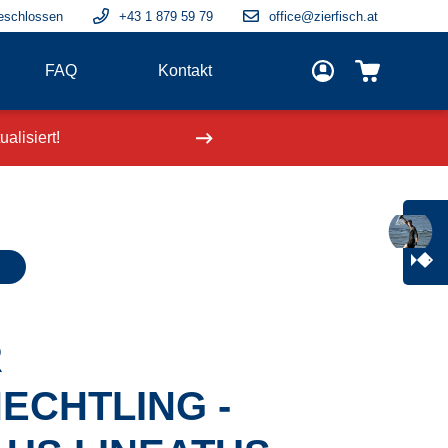
eschlossen
+43 1 879 59 79
office@zierfisch.at
FAQ
Kontakt
alisiert!
Neue Fische
einge
R
ECHTLING -