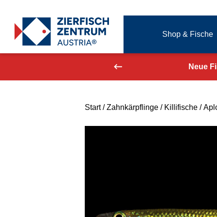
Zierfisch Aquarium Austria
Shop & Fische
Zum Inhalt springen
aufend aktualisiert!
Neue F
Start
/
Zahnkärpflinge
/
Killifische
/ Apl