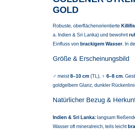
GOLD
Robuste, oberflächenorientierte
Killifi
a. Indien & Sri Lanka) und bewohnt
ru
Einfluss von
brackigem Wasser
. In d
Größe & Erscheinungsbild
♂ meist
8–10 cm
(TL), ♀
6–8 cm
. Ges
goldgelbem Glanz, dunkler Rückenlinie
Natürlicher Bezug & Herkunf
Indien & Sri Lanka
: langsam fließen
Wasser oft mineralreich, teils leicht
bra