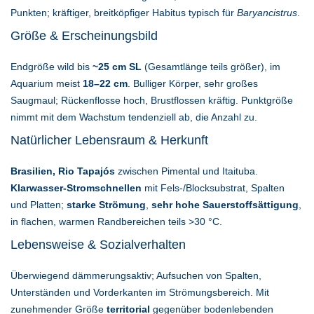
Punkten; kräftiger, breitköpfiger Habitus typisch für
Baryancistrus
.
Größe & Erscheinungsbild
Endgröße wild bis
~25 cm SL
(Gesamtlänge teils größer), im
Aquarium meist
18–22 cm
. Bulliger Körper, sehr großes
Saugmaul; Rückenflosse hoch, Brustflossen kräftig. Punktgröße
nimmt mit dem Wachstum tendenziell ab, die Anzahl zu.
Natürlicher Lebensraum & Herkunft
Brasilien, Rio Tapajós
zwischen Pimental und Itaituba.
Klarwasser-Stromschnellen
mit Fels-/Blocksubstrat, Spalten
und Platten;
starke Strömung
,
sehr hohe Sauerstoffsättigung
,
in flachen, warmen Randbereichen teils >30 °C.
Lebensweise & Sozialverhalten
Überwiegend dämmerungsaktiv; Aufsuchen von Spalten,
Unterständen und Vorderkanten im Strömungsbereich. Mit
zunehmender Größe
territorial
gegenüber bodenlebenden