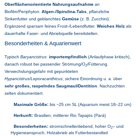
Oberflächenorientierte Nahrungsaufnahme
an
Biofilm/Periphyton:
Algen-/Spirulina-Tabs
, pflanzliche
Sinkenfutter und geblanchtes
Gemüse
(z. B. Zucchini).
Ergänzend
sparsam
feines Frost-/Lebendfutter.
Weiches Holz
als
dauerhafte Faser- und Abriebquelle bereitstellen.
Besonderheiten & Aquarienwert
Typisch
Baryancistrus
:
importempfindlich
(Anlaufphase kritisch),
danach robust bei passender Strömung/O
/Fütterung.
2
Verwechslungsgefahr mit gepunkteten
Hypancistrus
/
Leporacanthicus
; sichere Einordnung u. a. über
sehr großes, raspelndes Saugmaul/Dentition
. Nachzuchten
selten dokumentiert.
Maximale Größe:
bis ~25 cm SL (Aquarium meist 18–22 cm)
Herkunft:
Brasilien, mittlerer Rio Tapajós (Pará)
Besonderheiten:
stromschnellenliebend, hoher O
– und
2
Hygieneanspruch, Holzabrieb als Futterbestandteil