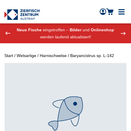
Zierfisch Aquarium Austria
Zum Inhalt springen
eshop
Neue Fische
eingetroffen –
Bilder
und
Onlineshop
Neue
werden laufend aktualisiert!
Start
/
Welsartige
/
Harnischwelse
/ Baryancistrus sp. L-142