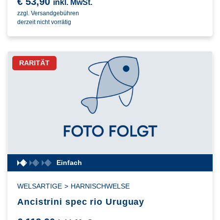
€
53,90
inkl. MwSt.
zzgl. Versandgebühren
derzeit nicht vorrätig
RARITÄT
Einfach
WELSARTIGE
>
HARNISCHWELSE
Ancistrini spec rio Uruguay