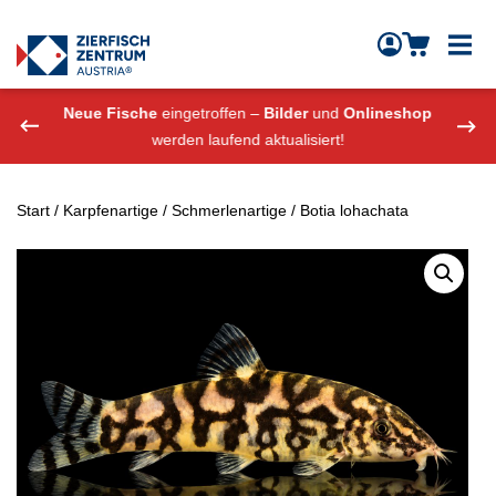
Zierfisch Aquarium Austria
Zum Inhalt springen
eshop
Neue Fische
eingetroffen –
Bilder
und
Onlineshop
Neue
werden laufend aktualisiert!
Start
/
Karpfenartige
/
Schmerlenartige
/ Botia lohachata