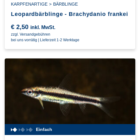
KARPFENARTIGE
>
BÄRBLINGE
Leopardbärblinge - Brachydanio frankei
€
2,50
inkl. MwSt.
zzgl. Versandgebühren
bei uns vorrätig | Lieferzeit 1-2 Werktage
Einfach