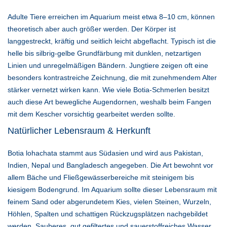
Adulte Tiere erreichen im Aquarium meist etwa 8–10 cm, können
theoretisch aber auch größer werden. Der Körper ist
langgestreckt, kräftig und seitlich leicht abgeflacht. Typisch ist die
helle bis silbrig-gelbe Grundfärbung mit dunklen, netzartigen
Linien und unregelmäßigen Bändern. Jungtiere zeigen oft eine
besonders kontrastreiche Zeichnung, die mit zunehmendem Alter
stärker vernetzt wirken kann. Wie viele Botia-Schmerlen besitzt
auch diese Art bewegliche Augendornen, weshalb beim Fangen
mit dem Kescher vorsichtig gearbeitet werden sollte.
Natürlicher Lebensraum & Herkunft
Botia lohachata stammt aus Südasien und wird aus Pakistan,
Indien, Nepal und Bangladesch angegeben. Die Art bewohnt vor
allem Bäche und Fließgewässerbereiche mit steinigem bis
kiesigem Bodengrund. Im Aquarium sollte dieser Lebensraum mit
feinem Sand oder abgerundetem Kies, vielen Steinen, Wurzeln,
Höhlen, Spalten und schattigen Rückzugsplätzen nachgebildet
werden. Sauberes, gut gefiltertes und sauerstoffreiches Wasser