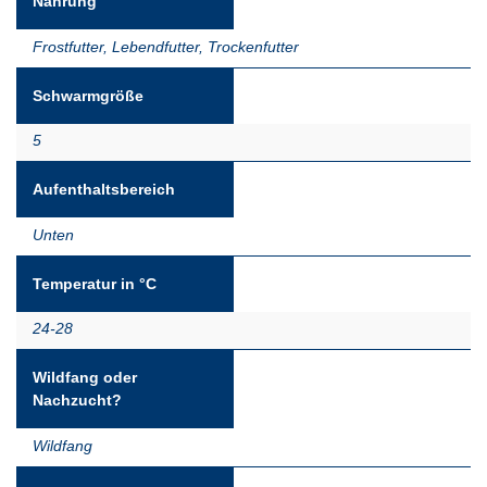
Nahrung
Frostfutter
,
Lebendfutter
,
Trockenfutter
Schwarmgröße
5
Aufenthaltsbereich
Unten
Temperatur in °C
24-28
Wildfang oder
Nachzucht?
Wildfang