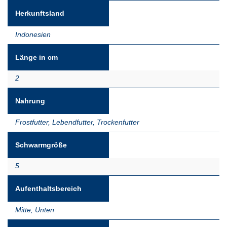
Herkunftsland
Indonesien
Länge in cm
2
Nahrung
Frostfutter
,
Lebendfutter
,
Trockenfutter
Schwarmgröße
5
Aufenthaltsbereich
Mitte
,
Unten