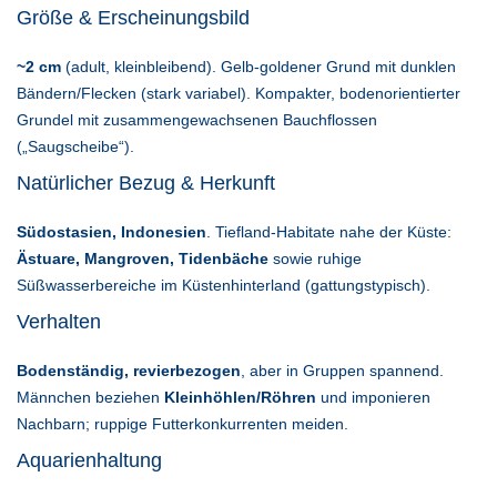
Größe & Erscheinungsbild
~2 cm
(adult, kleinbleibend). Gelb-goldener Grund mit dunklen
Bändern/Flecken (stark variabel). Kompakter, boden­orientierter
Grundel mit zusammen­gewachsenen Bauchflossen
(„Saugscheibe“).
Natürlicher Bezug & Herkunft
Südostasien, Indonesien
. Tiefland-Habitate nahe der Küste:
Ästuare, Mangroven, Tidenbäche
sowie ruhige
Süßwasserbereiche im Küstenhinterland (gattungs­typisch).
Verhalten
Bodenständig, revierbezogen
, aber in Gruppen spannend.
Männchen beziehen
Kleinhöhlen/Röhren
und imponieren
Nachbarn; ruppige Futterkonkurrenten meiden.
Aquarienhaltung