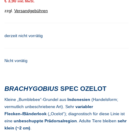
€
3,90
inkl. MwSt.
zzgl.
Versandgebühren
derzeit nicht vorrätig
Nicht vorrätig
BRACHYGOBIUS
SPEC OZELOT
Kleine „Bumblebee“-Grundel aus
Indonesien
(Handelsform;
vermutlich unbeschriebene Art). Sehr
variabler
Flecken-/Bänderlook
(„Ocelot“); diagnostisch für diese Linie ist
eine
unbeschuppte Prä­dorsal­region
. Adulte Tiere bleiben
sehr
klein (~2 cm)
.