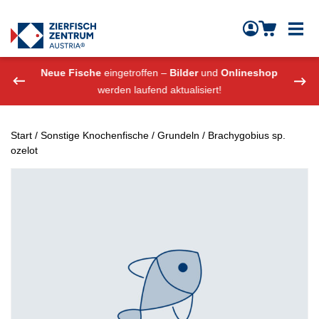
Zierfisch Aquarium Austria
Zum Inhalt springen
eshop
Neue Fische
eingetroffen –
Bilder
und
Onlineshop
Neue
werden laufend aktualisiert!
Start
/
Sonstige Knochenfische
/
Grundeln
/ Brachygobius sp.
ozelot