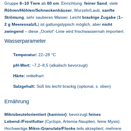
Gruppe
6–10 Tiere
ab
60 cm
. Einrichtung:
feiner Sand
, viele
Röhren/Höhlen/Schneckenhäuser
, Wurzeln/Laub;
sanfte
Strömung
, sehr sauberes Wasser. Leicht
brackige Zugabe
(
1–
2 g Meeressalz/L
) ist gattungs­typisch möglich, aber
nicht
zwingend
– diese „Ocelot“-Linie wird frischwasser­nah importiert.
Wasserparameter
Temperatur:
22–28 °C
pH-Wert:
~7,2–8,5 (alkalisch bevorzugt)
Härte:
mittelhart
Salzgehalt:
Süß bis
leicht
brackig (optional, s. oben)
Ernährung
Mikro­beutelorientiert (karnivor)
: bevorzugt
feines
Lebend-/Frostfutter
(Cyclops, Artemia-Nauplien, feine Mysis).
Hochwertige
Mikro-Granulate/Flocke
teils akzeptiert; mehrere