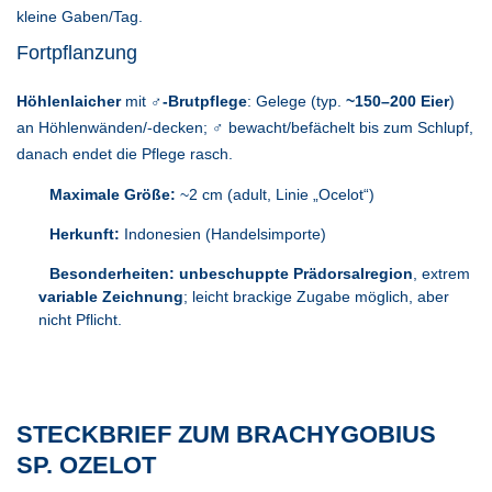
kleine Gaben/Tag.
Fortpflanzung
Höhlenlaicher
mit
♂-Brutpflege
: Gelege (typ.
~150–200 Eier
)
an Höhlenwänden/-decken; ♂ bewacht/befächelt bis zum Schlupf,
danach endet die Pflege rasch.
Maximale Größe:
~2 cm (adult, Linie „Ocelot“)
Herkunft:
Indonesien (Handelsimporte)
Besonderheiten:
unbeschuppte Prä­dorsal­region
, extrem
variable Zeichnung
; leicht brackige Zugabe möglich, aber
nicht Pflicht.
STECKBRIEF ZUM BRACHYGOBIUS
SP. OZELOT