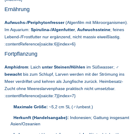
Ernährung
Aufwuchs-/Periphytonfresser
(Algenfilm mit Mikroorganismen).
Im Aquarium:
Spirulina-/Algenfutter
,
Aufwuchssteine
; feines
Lebend-/Frostfutter nur ergänzend, nicht massiv eiweißlastig.
:contentReference[oaicite:6]{index=6}
Fortpflanzung
Amphidrom
: Laich
unter Steinen/Höhlen
im Süßwasser;
♂
bewacht
bis zum Schlupf, Larven werden mit der Strömung ins
Meer verdriftet und kehren als Jungfische zurück. Heimbesatz-
Zucht ohne Meereslarvenphase praktisch nicht umsetzbar.
:contentReference[oaicite:7]{index=7}
Maximale Größe:
~5,2 cm SL (♂/unbest.)
Herkunft (Handelsangabe):
Indonesien; Gattung insgesamt
Asien/Ozeanien