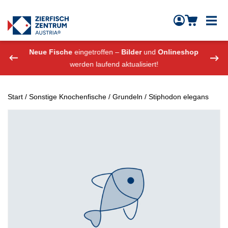
Zierfisch Aquarium Austria
Zum Inhalt springen
eshop
Neue Fische
eingetroffen –
Bilder
und
Onlineshop
Neue
werden laufend aktualisiert!
Start
/
Sonstige Knochenfische
/
Grundeln
/ Stiphodon elegans