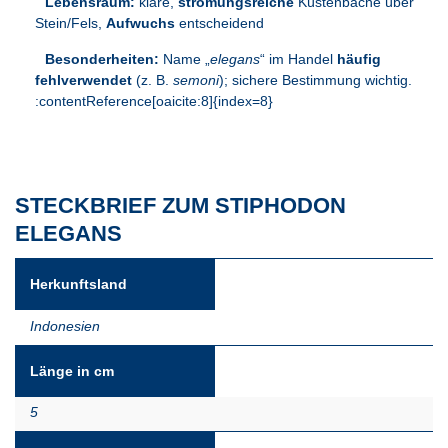
Lebensraum:
klare,
strömungsreiche
Küstenbäche über
Stein/Fels,
Aufwuchs
entscheidend
Besonderheiten:
Name „
elegans
“ im Handel
häufig
fehlverwendet
(z. B.
semoni
); sichere Bestimmung wichtig.
:contentReference[oaicite:8]{index=8}
STECKBRIEF ZUM STIPHODON
ELEGANS
Herkunftsland
Indonesien
Länge in cm
5