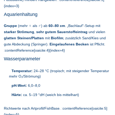
{index=3}
Aquarienhaltung
Gruppe
(mehr ♀ als ♂) ab
60–80 cm
. „Bachlauf“-Setup mit
starker Strömung
,
sehr gutem Sauerstoffeintrag
und vielen
glatten Steinen/Platten
mit
Biofilm
; zusätzlich Sand/Kies und
gute Abdeckung (Springer).
Eingelaufenes Becken
ist Pflicht.
:contentReference[oaicite:4]{index=4}
Wasserparameter
Temperatur:
24–28 °C (tropisch; mit steigender Temperatur
mehr O₂/Strömung)
pH-Wert:
6,0–8,0
Härte:
ca. 5–19 °dH (weich bis mittelhart)
Richtwerte nach Artprofil/FishBase. :contentReference[oaicite:5]
{index=5}