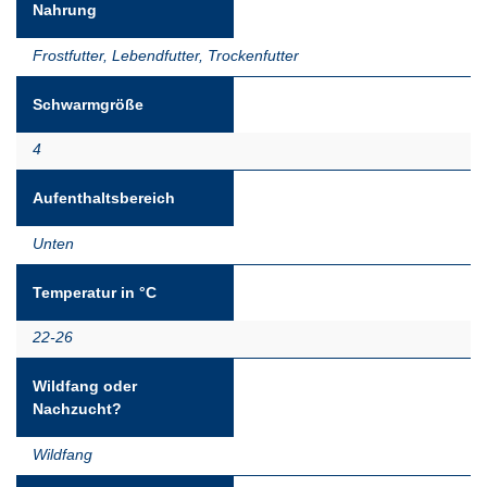
Nahrung
Frostfutter
,
Lebendfutter
,
Trockenfutter
Schwarmgröße
4
Aufenthaltsbereich
Unten
Temperatur in °C
22-26
Wildfang oder
Nachzucht?
Wildfang