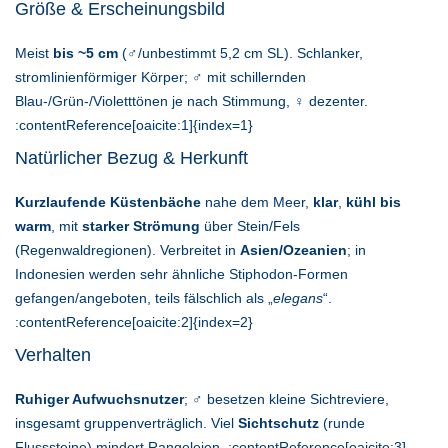
Größe & Erscheinungsbild
Meist
bis ~5 cm
(♂/unbestimmt 5,2 cm SL). Schlanker,
stromlinienförmiger Körper; ♂ mit schillernden
Blau-/Grün-/Violetttönen je nach Stimmung, ♀ dezenter.
:contentReference[oaicite:1]{index=1}
Natürlicher Bezug & Herkunft
Kurzlaufende Küstenbäche
nahe dem Meer,
klar
,
kühl bis
warm
, mit
starker Strömung
über Stein/Fels
(Regenwaldregionen). Verbreitet in
Asien/Ozeanien
; in
Indonesien werden sehr ähnliche Stiphodon-Formen
gefangen/angeboten, teils fälschlich als „
elegans
“.
:contentReference[oaicite:2]{index=2}
Verhalten
Ruhiger Aufwuchsnutzer
; ♂ besetzen kleine Sichtreviere,
insgesamt gruppenverträglich. Viel
Sichtschutz
(runde
Flusssteine) mindert Rangeleien. :contentReference[oaicite:3]