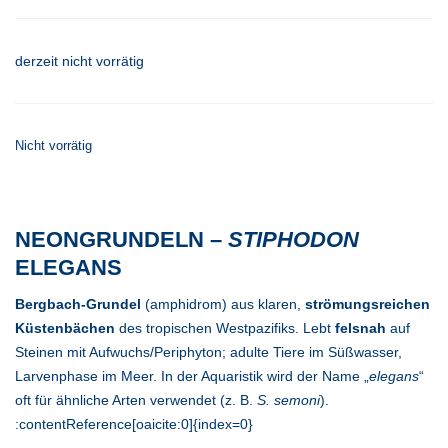
derzeit nicht vorrätig
Nicht vorrätig
NEONGRUNDELN –
STIPHODON
ELEGANS
Bergbach-Grundel
(amphidrom) aus klaren,
strömungsreichen
Küstenbächen
des tropischen Westpazifiks. Lebt
felsnah
auf
Steinen mit Aufwuchs/Periphyton; adulte Tiere im Süßwasser,
Larvenphase im Meer. In der Aquaristik wird der Name „
elegans
“
oft für ähnliche Arten verwendet (z. B.
S. semoni
).
:contentReference[oaicite:0]{index=0}